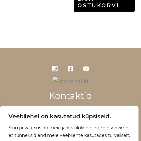
OSTUKORVI
Kontaktid
+372 5660 1028
Veebilehel on kasutatud küpsiseid.
info@vaanatallid.ee
Sinu privaatsus on meie jaoks oluline ning me soovime,
Müügitingimused ja privaatsuspoliitika
et tunneksid end meie veebilehte kasutades turvaliselt.