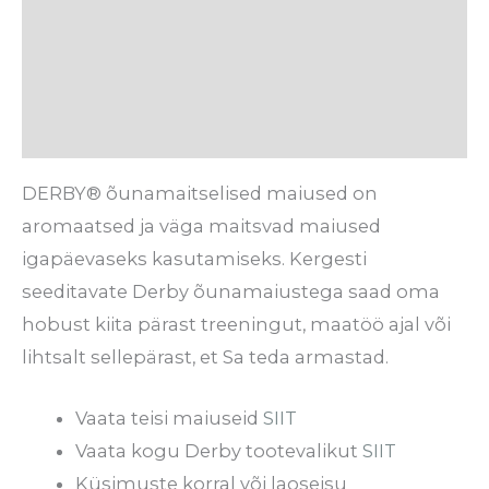
Lisainfo
Tarneaeg
Arvustused (0)
DERBY® õunamaitselised maiused on
aromaatsed ja väga maitsvad maiused
igapäevaseks kasutamiseks. Kergesti
seeditavate Derby õunamaiustega saad oma
hobust kiita pärast treeningut, maatöö ajal või
lihtsalt sellepärast, et Sa teda armastad.
Vaata teisi maiuseid
SIIT
Vaata kogu Derby tootevalikut
SIIT
Küsimuste korral või laoseisu