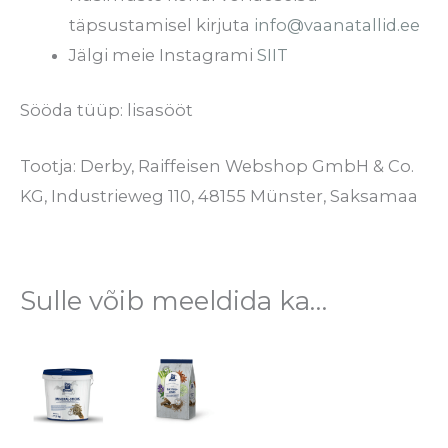
täpsustamisel kirjuta
info@vaanatallid.ee
Jälgi meie Instagrami
SIIT
Sööda tüüp: lisasööt
Tootja: Derby, Raiffeisen Webshop GmbH & Co.
KG, Industrieweg 110, 48155 Münster, Saksamaa
Sulle võib meeldida ka…
Hinnavahemik:
Hinnavahemik:
Sellel
Sellel
€2.00
€6.00
tootel
tootel
kuni
kuni
€32.95
€12.50
on
on
mitu
mitu