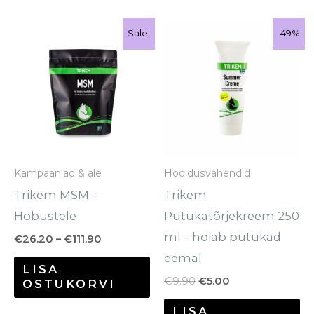
Hinnavahemik:
Algne
Praegune
Sellel
Sale!
-49%
-49%
Sale!
€26.20
hind
hind
tootel
kuni
oli:
on:
€111.90
€9.90.
€5.00.
on
mitu
varianti.
Valikuid
saab
Kampaaniad & ale
Hooldusvahendid
teha
Trikem MSM –
Trikem
tootelehel.
Hobustele
Putukatõrjekreem 250
ml – hoiab putukad
€
26.20
–
€
111.90
eemal
LISA
€
9.90
€
5.00
OSTUKORVI
LISA