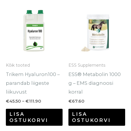
Hinnavahemik:
Sellel
€45.50
tootel
kuni
€111.90
on
mitu
varianti.
Valikuid
saab
Kõik tooted
ESS Supplements
teha
Trikem Hyaluron100 –
ESS® Metabolin 1000
tootelehel.
parandab liigeste
g – EMS diagnoosi
liikuvust
korral
€
45.50
–
€
111.90
€
67.60
LISA
LISA
OSTUKORVI
OSTUKORVI