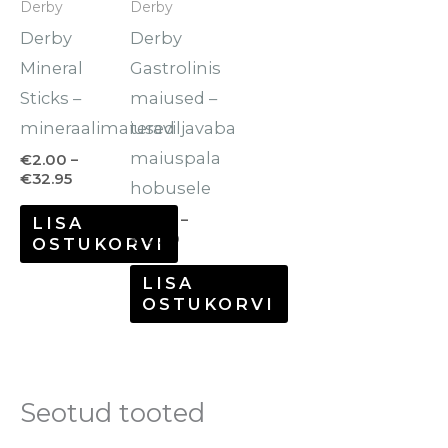
Derby
Derby
varianti.
varianti.
Derby
Derby
Valikuid
Valikuid
Mineral
Gastrolinis
saab
saab
Sticks –
maiused –
teha
teha
mineraalimaiused
teraviljavaba
tootelehel.
tootelehel.
maiuspala
€
2.00
–
€
32.95
hobusele
€
6.00
–
LISA
€
12.50
OSTUKORVI
LISA
OSTUKORVI
Seotud tooted