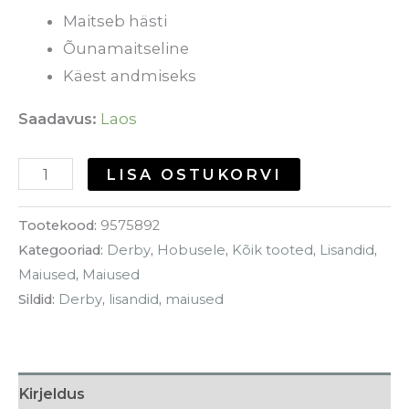
Maitseb hästi
Õunamaitseline
Käest andmiseks
Saadavus:
Laos
LISA OSTUKORVI
Tootekood:
9575892
Kategooriad:
Derby
,
Hobusele
,
Kõik tooted
,
Lisandid
,
Maiused
,
Maiused
Sildid:
Derby
,
lisandid
,
maiused
Kirjeldus