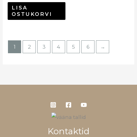
LISA
OSTUKORVI
1
2
3
4
5
6
→
Kontaktid