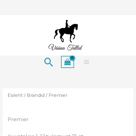
Skip
to
content
Search
Esileht
/
Brändid
/ Premier
Premier