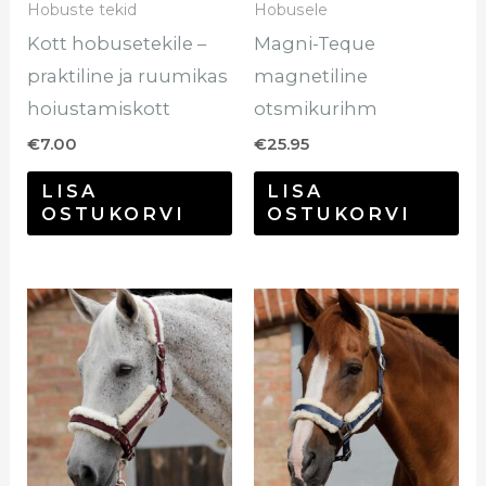
Hobuste tekid
Hobusele
Kott hobusetekile –
Magni-Teque
praktiline ja ruumikas
magnetiline
hoiustamiskott
otsmikurihm
€
7.00
€
25.95
LISA
LISA
OSTUKORVI
OSTUKORVI
Sellel
Sel
tootel
too
on
on
mitu
mi
varianti.
var
Valikuid
Val