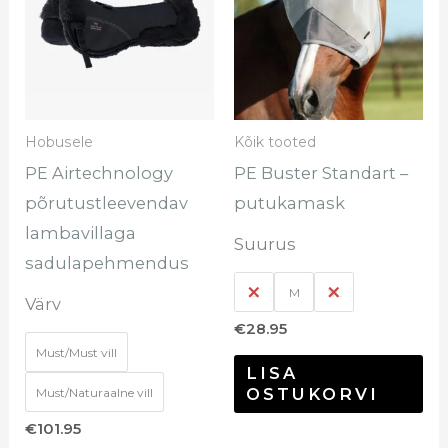
on
on
mitu
mi
varianti.
var
Valikuid
Val
saab
sa
Hobusele
Kõik tooted
teha
te
PE Airtechnology
PE Buster Standart –
tootelehel.
too
põrutustleevendav
putukamask
lambavillaga
Suurus
sadulapehmendus
L
M
XL
Värv
€
28.95
Must/Must vill
LISA
OSTUKORVI
Must/Naturaalne vill
€
101.95