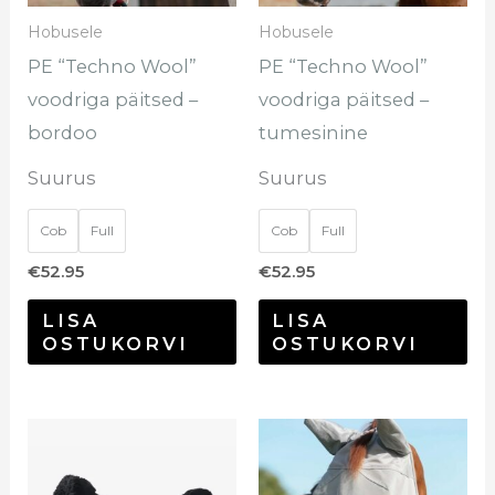
saab
sa
Hobusele
Hobusele
teha
te
PE “Techno Wool”
PE “Techno Wool”
tootelehel.
too
voodriga päitsed –
voodriga päitsed –
bordoo
tumesinine
Suurus
Suurus
Cob
Full
Cob
Full
€
52.95
€
52.95
LISA
LISA
OSTUKORVI
OSTUKORVI
Sellel
Sel
tootel
too