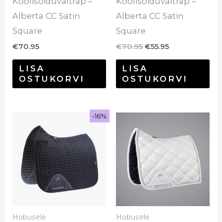
Koolisõiduvaltrap –
Koolisõiduvaltrap –
Alberta CC Satin
Alberta CC Satin
Square
Square
€
70.95
€
70.95
€
55.95
LISA
LISA
OSTUKORVI
OSTUKORVI
Sale!
-16%
-16%
Algne
Praegune
hind
hind
oli:
on:
€54.95.
€45.95.
Hobusele
Hobusele