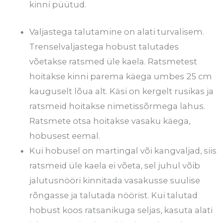
kinni püütud.
Valjastega talutamine on alati turvalisem.
Trenselvaljastega hobust talutades
võetakse ratsmed üle kaela. Ratsmetest
hoitakse kinni parema käega umbes 25 cm
kauguselt lõua alt. Käsi on kergelt rusikas ja
ratsmeid hoitakse nimetissõrmega lahus.
Ratsmete otsa hoitakse vasaku käega,
hobusest eemal.
Kui hobusel on martingal või kangvaljad, siis
ratsmeid üle kaela ei võeta, sel juhul võib
jalutusnööri kinnitada vasakusse suulise
rõngasse ja talutada nöörist. Kui talutad
hobust koos ratsanikuga seljas, kasuta alati