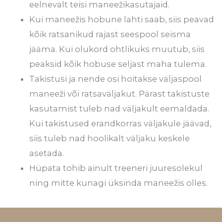
eelnevalt teisi maneežikasutajaid.
Kui maneežis hobune lahti saab, siis peavad
kõik ratsanikud rajast seespool seisma
jääma. Kui olukord ohtlikuks muutub, siis
peaksid kõik hobuse seljast maha tulema.
Takistusi ja nende osi hoitakse väljaspool
maneeži või ratsaväljakut. Pärast takistuste
kasutamist tuleb nad väljakult eemaldada.
Kui takistused erandkorras väljakule jäävad,
siis tuleb nad hoolikalt väljaku keskele
asetada.
Hüpata tohib ainult treeneri juuresolekul
ning mitte kunagi üksinda maneežis olles.