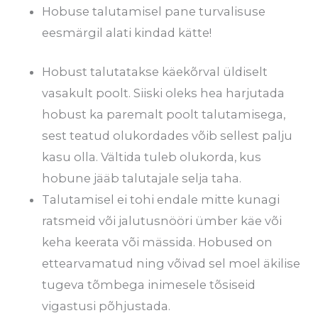
Hobuse talutamisel pane turvalisuse
eesmärgil alati kindad kätte!
Hobust talutatakse käekõrval üldiselt
vasakult poolt. Siiski oleks hea harjutada
hobust ka paremalt poolt talutamisega,
sest teatud olukordades võib sellest palju
kasu olla. Vältida tuleb olukorda, kus
hobune jääb talutajale selja taha.
Talutamisel ei tohi endale mitte kunagi
ratsmeid või jalutusnööri ümber käe või
keha keerata või mässida. Hobused on
ettearvamatud ning võivad sel moel äkilise
tugeva tõmbega inimesele tõsiseid
vigastusi põhjustada.