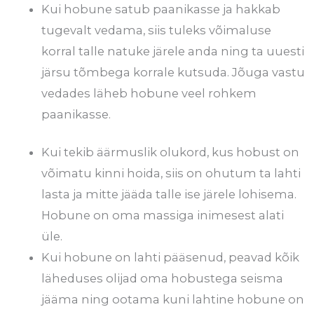
Kui hobune satub paanikasse ja hakkab
tugevalt vedama, siis tuleks võimaluse
korral talle natuke järele anda ning ta uuesti
järsu tõmbega korrale kutsuda. Jõuga vastu
vedades läheb hobune veel rohkem
paanikasse.
Kui tekib äärmuslik olukord, kus hobust on
võimatu kinni hoida, siis on ohutum ta lahti
lasta ja mitte jääda talle ise järele lohisema.
Hobune on oma massiga inimesest alati
üle.
Kui hobune on lahti pääsenud, peavad kõik
läheduses olijad oma hobustega seisma
jääma ning ootama kuni lahtine hobune on