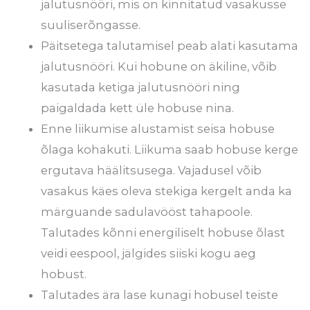
jalutusnööri, mis on kinnitatud vasakusse
suuliserõngasse.
Päitsetega talutamisel peab alati kasutama
jalutusnööri. Kui hobune on äkiline, võib
kasutada ketiga jalutusnööri ning
paigaldada kett üle hobuse nina.
Enne liikumise alustamist seisa hobuse
õlaga kohakuti. Liikuma saab hobuse kerge
ergutava häälitsusega. Vajadusel võib
vasakus käes oleva stekiga kergelt anda ka
märguande sadulavööst tahapoole.
Talutades kõnni energiliselt hobuse õlast
veidi eespool, jälgides siiski kogu aeg
hobust.
Talutades ära lase kunagi hobusel teiste