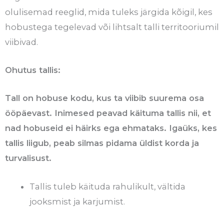
olulisemad reeglid, mida tuleks järgida kõigil, kes
hobustega tegelevad või lihtsalt talli territooriumil
viibivad.
Ohutus tallis:
Tall on hobuse kodu, kus ta viibib suurema osa
ööpäevast. Inimesed peavad käituma tallis nii, et
nad hobuseid ei häirks ega ehmataks. Igaüks, kes
tallis liigub, peab silmas pidama üldist korda ja
turvalisust.
Tallis tuleb käituda rahulikult, vältida
jooksmist ja karjumist.