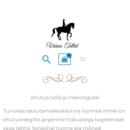
Skip
to
content
Search
ohutus tallis ja treeningutel
Turvalise ratsutamiskeskkonna loomise nimel on
ohutusreeglite järgimine hobustega tegelemisel
väga tähtis. Siinkohal tooma ära mõned