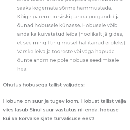
saaks kogemata sõrme hammustada.
Kõige parem on siiski panna porgandid ja
õunad hobusele künasse. Hobusele võib
anda ka kuivatatud leiba (hoolikalt jälgides,
et see mingil tingimusel hallitanud ei oleks).
Värske leiva ja tooreste või väga hapude
õunte andmine pole hobuse seedimisele
hea.
Ohutus hobusega tallist väljudes:
Hobune on suur ja tugev loom. Hobust tallist välja
viies lasub Sinul suur vastutus nii enda, hobuse
kui ka kõrvalseisjate turvalisuse eest!