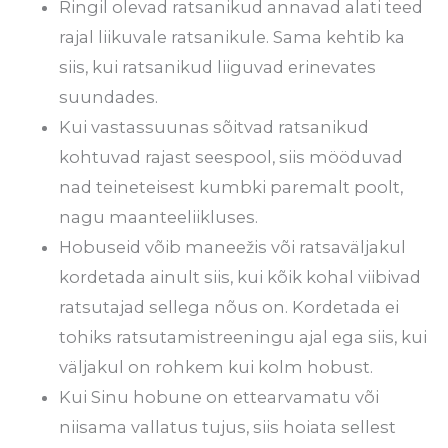
Ringil olevad ratsanikud annavad alati teed
rajal liikuvale ratsanikule. Sama kehtib ka
siis, kui ratsanikud liiguvad erinevates
suundades.
Kui vastassuunas sõitvad ratsanikud
kohtuvad rajast seespool, siis mööduvad
nad teineteisest kumbki paremalt poolt,
nagu maanteeliikluses.
Hobuseid võib maneežis või ratsaväljakul
kordetada ainult siis, kui kõik kohal viibivad
ratsutajad sellega nõus on. Kordetada ei
tohiks ratsutamistreeningu ajal ega siis, kui
väljakul on rohkem kui kolm hobust.
Kui Sinu hobune on ettearvamatu või
niisama vallatus tujus, siis hoiata sellest