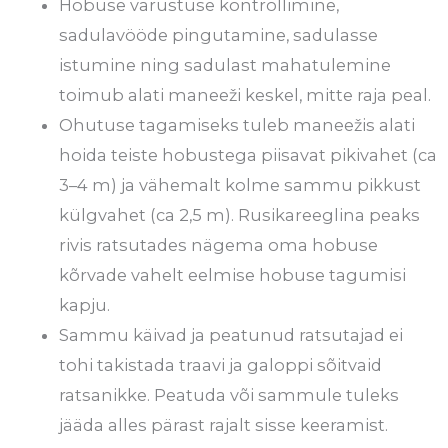
Hobuse varustuse kontrollimine,
sadulavööde pingutamine, sadulasse
istumine ning sadulast mahatulemine
toimub alati maneeži keskel, mitte raja peal.
Ohutuse tagamiseks tuleb maneežis alati
hoida teiste hobustega piisavat pikivahet (ca
3–4 m) ja vähemalt kolme sammu pikkust
külgvahet (ca 2,5 m). Rusikareeglina peaks
rivis ratsutades nägema oma hobuse
kõrvade vahelt eelmise hobuse tagumisi
kapju.
Sammu käivad ja peatunud ratsutajad ei
tohi takistada traavi ja galoppi sõitvaid
ratsanikke. Peatuda või sammule tuleks
jääda alles pärast rajalt sisse keeramist.