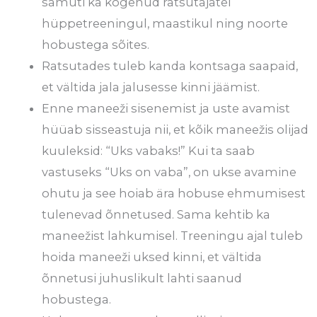
samuti ka kogenud ratsutajatel
hüppetreeningul, maastikul ning noorte
hobustega sõites.
Ratsutades tuleb kanda kontsaga saapaid,
et vältida jala jalusesse kinni jäämist.
Enne maneeži sisenemist ja uste avamist
hüüab sisseastuja nii, et kõik maneežis olijad
kuuleksid: “Uks vabaks!” Kui ta saab
vastuseks “Uks on vaba”, on ukse avamine
ohutu ja see hoiab ära hobuse ehmumisest
tulenevad õnnetused. Sama kehtib ka
maneežist lahkumisel. Treeningu ajal tuleb
hoida maneeži uksed kinni, et vältida
õnnetusi juhuslikult lahti saanud
hobustega.