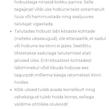
hobustega ninasid kokku panna. Selle
tagajärjel võib üks hobune teist ootamatult
lüüa või hammustada ning sealjuures
talutajat vigastada.
Talutades hobust läbi kitsaste kohtade
(näiteks ukseaugud), ole ettevaatlik, et sadul
või hobune ise kinni ei jääks. Seetõttu
tõstetakse sadulaga talutamisel alati
jalused üles. Eriti kitsastest kohtadest
läbiminekul võid liikuda hobuse ees
tagurpidi mõlema käega ratsmetest kinni
hoides.
Kõik uksed tuleb avada korralikult ning
vahekäigud tuleb hoida korras, sellega
väldime ohtlikke olukordi!