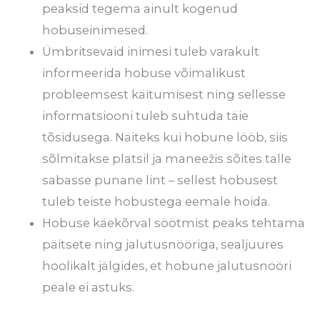
peaksid tegema ainult kogenud
hobuseinimesed.
Ümbritsevaid inimesi tuleb varakult
informeerida hobuse võimalikust
probleemsest käitumisest ning sellesse
informatsiooni tuleb suhtuda täie
tõsidusega. Näiteks kui hobune lööb, siis
sõlmitakse platsil ja maneežis sõites talle
sabasse punane lint – sellest hobusest
tuleb teiste hobustega eemale hoida.
Hobuse käekõrval söötmist peaks tehtama
päitsete ning jalutusnööriga, sealjuures
hoolikalt jälgides, et hobune jalutusnööri
peale ei astuks.