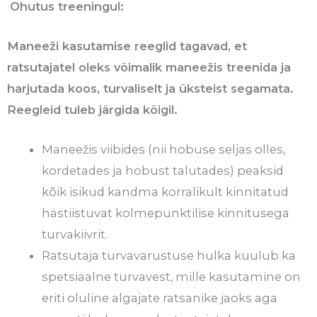
Ohutus treeningul:
Maneeži kasutamise reeglid tagavad, et
ratsutajatel oleks võimalik maneežis treenida ja
harjutada koos, turvaliselt ja üksteist segamata.
Reegleid tuleb järgida kõigil.
Maneežis viibides (nii hobuse seljas olles,
kordetades ja hobust talutades) peaksid
kõik isikud kandma korralikult kinnitatud
hästiistuvat kolmepunktilise kinnitusega
turvakiivrit.
Ratsutaja turvavarustuse hulka kuulub ka
spetsiaalne turvavest, mille kasutamine on
eriti oluline algajate ratsanike jaoks aga