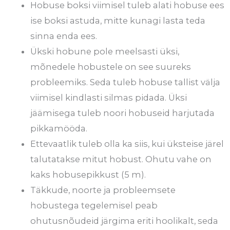
Hobuse boksi viimisel tuleb alati hobuse ees
ise boksi astuda, mitte kunagi lasta teda
sinna enda ees.
Ükski hobune pole meelsasti üksi,
mõnedele hobustele on see suureks
probleemiks. Seda tuleb hobuse tallist välja
viimisel kindlasti silmas pidada. Üksi
jäämisega tuleb noori hobuseid harjutada
pikkamööda.
Ettevaatlik tuleb olla ka siis, kui üksteise järel
talutatakse mitut hobust. Ohutu vahe on
kaks hobusepikkust (5 m).
Täkkude, noorte ja probleemsete
hobustega tegelemisel peab
ohutusnõudeid järgima eriti hoolikalt, seda