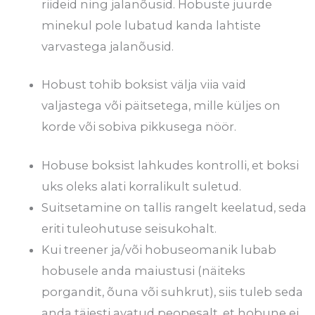
riideid ning jalanõusid. Hobuste juurde
minekul pole lubatud kanda lahtiste
varvastega jalanõusid.
Hobust tohib boksist välja viia vaid
valjastega või päitsetega, mille küljes on
korde või sobiva pikkusega nöör.
Hobuse boksist lahkudes kontrolli, et boksi
uks oleks alati korralikult suletud.
Suitsetamine on tallis rangelt keelatud, seda
eriti tuleohutuse seisukohalt.
Kui treener ja/või hobuseomanik lubab
hobusele anda maiustusi (näiteks
porgandit, õuna või suhkrut), siis tuleb seda
anda täiesti avatud peopesalt, et hobune ei