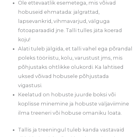
Ole ettevaatlik esemetega, mis võivad
hobuseid ehmatada: jalgrattad,
lapsevankrid, vihmavarjud, välguga
fotoaparaadid jne. Talli tulles jäta koerad
koju!
Alati tuleb jälgida, et talli vahel ega põrandal
poleks tööriistu, kolu, varustust jms, mis
põhjustaks ohtlikke olukordi. Ka lahtised
uksed võivad hobusele põhjustada
vigastusi.
Keelatud on hobuste juurde boksi või
koplisse minemine ja hobuste väljaviimine
ilma treeneri või hobuse omaniku loata.
Tallis ja treeningul tuleb kanda vastavaid