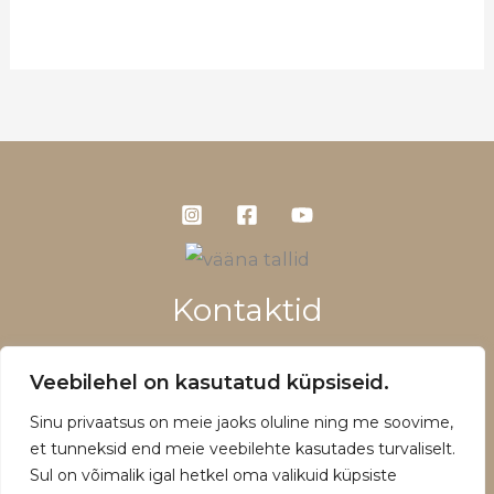
Kontaktid
+372 5660 1028
Veebilehel on kasutatud küpsiseid.
info@vaanatallid.ee
Sinu privaatsus on meie jaoks oluline ning me soovime,
Müügitingimused ja privaatsuspoliitika
et tunneksid end meie veebilehte kasutades turvaliselt.
Sul on võimalik igal hetkel oma valikuid küpsiste