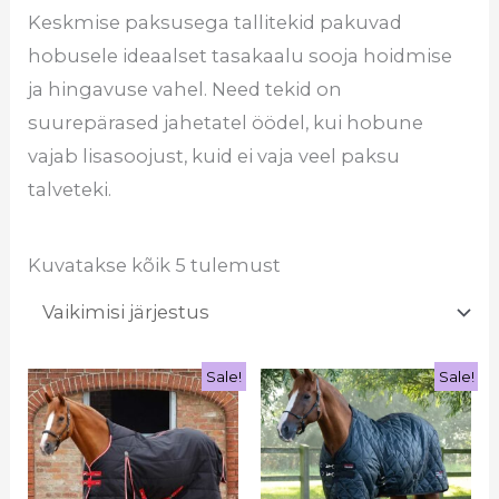
Keskmise paksusega tallitekid pakuvad
hobusele ideaalset tasakaalu sooja hoidmise
ja hingavuse vahel. Need tekid on
suurepärased jahetatel öödel, kui hobune
vajab lisasoojust, kuid ei vaja veel paksu
talveteki.
Kuvatakse kõik 5 tulemust
Sale!
Sale!
Algne
Praegune
Algne
Praegune
Sellel
Sel
hind
hind
hind
hind
tootel
too
oli:
on:
oli:
on:
€203.95.
€162.95.
€99.95.
€85.95.
on
on
mitu
mi