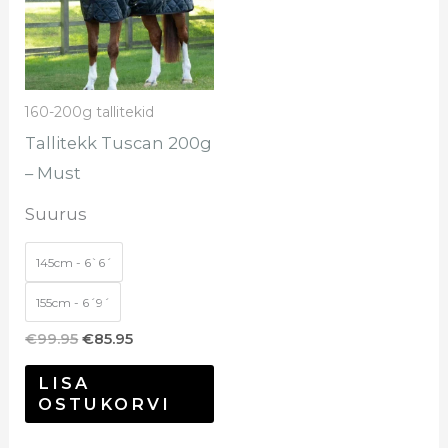
mitu
varianti.
Valikuid
saab
160-200g tallitekid
teha
Tallitekk Tuscan 200g
tootelehel.
– Must
Suurus
145cm - 6`6´
155cm - 6´9´
€
99.95
€
85.95
LISA
OSTUKORVI