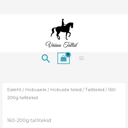
Skip
to
content
Search
Esileht
/
Hobusele
/
Hobuste tekid
/
Tallitekid
/ 160-
200g tallitekid
160-200g tallitekid