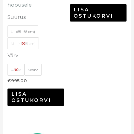
hobusele
LISA
OSTUKORVI
Suurus
L - (55 -65 cm)
M - (45-55 cm)
Värv
Roosa
Sinine
€
995.00
LISA
OSTUKORVI