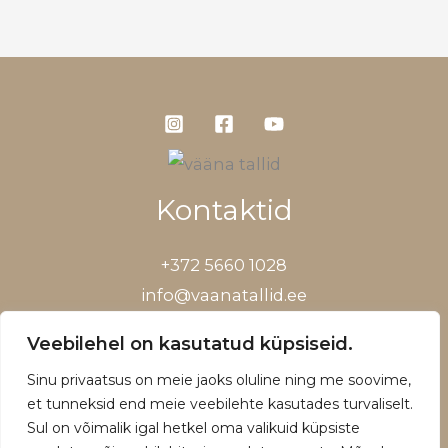
Kontaktid
+372 5660 1028
info@vaanatallid.ee
Müügitingimused ja privaatsuspoliitika
Veebilehel on kasutatud küpsiseid.
Sinu privaatsus on meie jaoks oluline ning me soovime,
et tunneksid end meie veebilehte kasutades turvaliselt.
Sul on võimalik igal hetkel oma valikuid küpsiste
Copyright © 2026 | Powered by Vääna Tallid