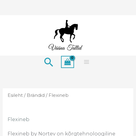
Skip
to
content
Search
Esileht
/
Brändid
/ Flexineb
Flexineb
Flexineb by Nortev on kõrgtehnoloogiline