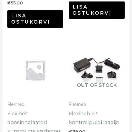
€
55.00
LISA
OSTUKORVI
LISA
OSTUKORVI
OUT OF STOCK
Flexineb
Flexineb
Flexineb
Flexineb E3
doosinhalaatori
kontrollpuldi laadija
kummi otsik/adapter
€
39.00