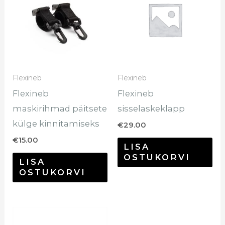
Flexineb
Flexineb
Flexineb
Flexineb
maskirihmad päitsete
sisselaskeklapp
külge kinnitamiseks
€
29.00
€
15.00
LISA
OSTUKORVI
LISA
OSTUKORVI