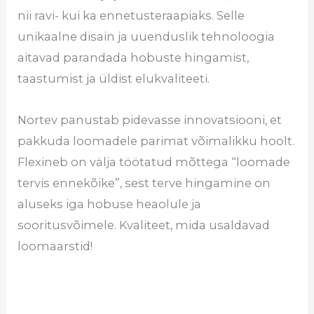
nii ravi- kui ka ennetusteraapiaks. Selle
unikaalne disain ja uuenduslik tehnoloogia
aitavad parandada hobuste hingamist,
taastumist ja üldist elukvaliteeti.
Nortev panustab pidevasse innovatsiooni, et
pakkuda loomadele parimat võimalikku hoolt.
Flexineb on välja töötatud mõttega “loomade
tervis ennekõike”, sest terve hingamine on
aluseks iga hobuse heaolule ja
sooritusvõimele. Kvaliteet, mida usaldavad
loomaarstid!