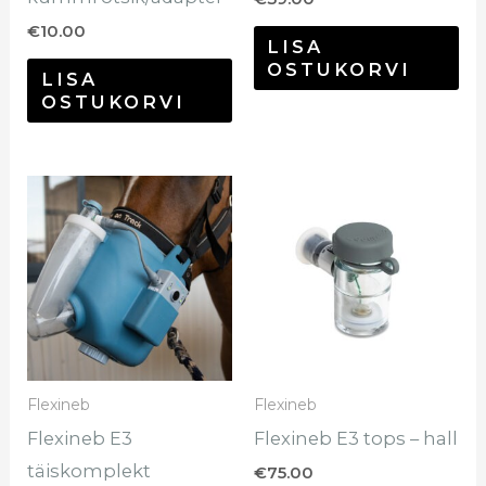
€
10.00
LISA
OSTUKORVI
LISA
OSTUKORVI
Sellel
tootel
on
mitu
varianti.
Valikuid
saab
Flexineb
Flexineb
teha
Flexineb E3
Flexineb E3 tops – hall
tootelehel.
täiskomplekt
€
75.00