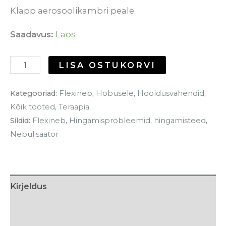
Klapp aerosoolikambri peale.
Saadavus:
Laos
LISA OSTUKORVI
Kategooriad:
Flexineb
,
Hobusele
,
Hooldusvahendid
,
Kõik tooted
,
Teraapia
Sildid:
Flexineb
,
Hingamisprobleemid
,
hingamisteed
,
Nebulisaator
Kirjeldus
Hooldusjuhised