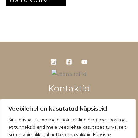
OSTUKORVI
Kontaktid
+372 5660 1028
Veebilehel on kasutatud küpsiseid.
info@vaanatallid.ee
Sinu privaatsus on meie jaoks oluline ning me soovime,
Müügitingimused ja privaatsuspoliitika
et tunneksid end meie veebilehte kasutades turvaliselt.
Sul on võimalik igal hetkel oma valikuid küpsiste