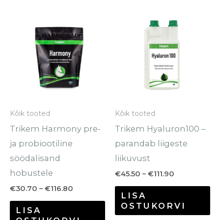
Hinnavahemik:
Hinnavahem
Sellel
Se
€30.70
€45.50
tootel
to
kuni
kuni
€116.80
€111.90
on
o
mitu
mi
varianti.
va
Valikuid
Va
saab
sa
Kõik tooted
Kõik tooted
teha
te
Trikem Harmony pre-
Trikem Hyaluron100 –
tootelehel.
to
ja probiootiline
parandab liigeste
söödalisand
liikuvust
hobustele
€
45.50
–
€
111.90
€
30.70
–
€
116.80
LISA
OSTUKORVI
LISA