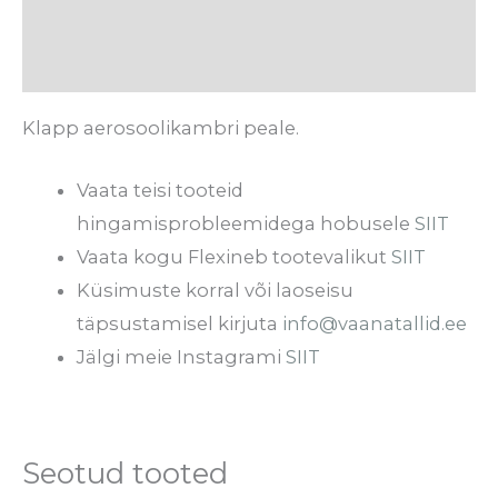
Tarneaeg
Arvustused (0)
Klapp aerosoolikambri peale.
Vaata teisi tooteid
hingamisprobleemidega hobusele
SIIT
Vaata kogu Flexineb tootevalikut
SIIT
Küsimuste korral või laoseisu
täpsustamisel kirjuta
info@vaanatallid.ee
Jälgi meie Instagrami
SIIT
Seotud tooted