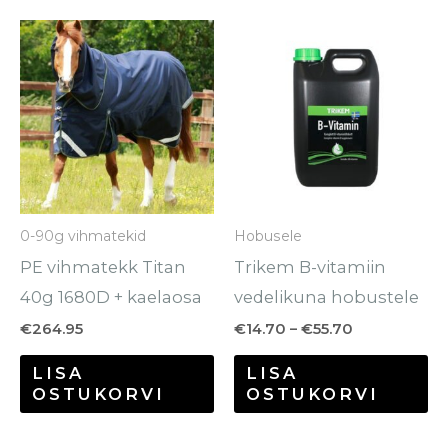
Hinnavahem
Sellel
Se
€14.70
tootel
to
kuni
€55.70
on
o
mitu
mi
varianti.
va
Valikuid
Va
saab
sa
0-90g vihmatekid
Hobusele
teha
te
PE vihmatekk Titan
Trikem B-vitamiin
tootelehel.
to
40g 1680D + kaelaosa
vedelikuna hobustele
€
264.95
€
14.70
–
€
55.70
LISA
LISA
OSTUKORVI
OSTUKORVI