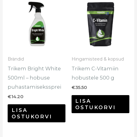
Brändid
Hingamisteed & kopsud
Trikem Bright White
Trikem C-Vitamiin
500ml – hobuse
hobustele 500 g
puhastamisekssprei
€
35.50
€
14.20
LISA
OSTUKORVI
LISA
OSTUKORVI