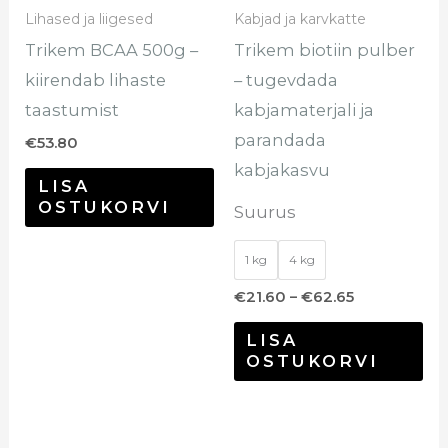
sa
Lihased ja liigesed
Kabjad ja karvkatte
te
Trikem BCAA 500g –
Trikem biotiin pulber
too
kiirendab lihaste
– tugevdada
taastumist
kabjamaterjali ja
parandada
€
53.80
kabjakasvu
LISA
OSTUKORVI
Suurus
1 kg
4 kg
€
21.60
–
€
62.65
LISA
OSTUKORVI