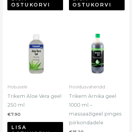
OSTUKORVI
OSTUKORVI
Hobusele
Hooldusvahendid
Trikem Aloe Vera geel
Trikem Arnika geel
250 ml
1000 ml –
massaažigeel pinges
€
7.90
piirkondadele
LISA