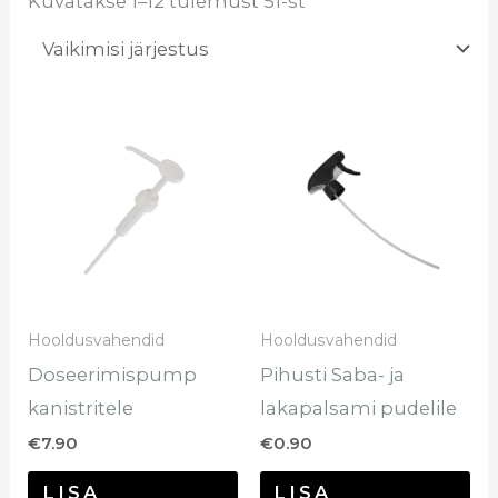
Kuvatakse 1–12 tulemust 51-st
Hooldusvahendid
Hooldusvahendid
Doseerimispump
Pihusti Saba- ja
kanistritele
lakapalsami pudelile
€
7.90
€
0.90
LISA
LISA