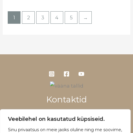
1
2
3
4
5
→
Kontaktid
+372 5660 1028
Veebilehel on kasutatud küpsiseid.
info@vaanatallid.ee
Sinu privaatsus on meie jaoks oluline ning me soovime,