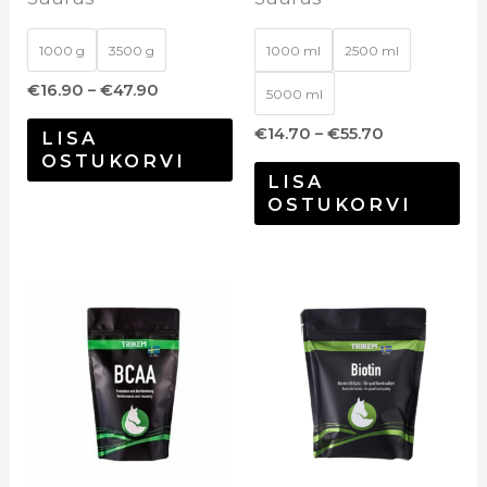
1000 g
3500 g
1000 ml
2500 ml
€
16.90
–
€
47.90
5000 ml
€
14.70
–
€
55.70
LISA
OSTUKORVI
LISA
OSTUKORVI
Hinnavahem
Sel
€21.60
too
kuni
€62.65
on
mi
var
Val