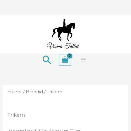
Skip
to
content
Search
Esileht
/
Brändid
/ Trikem
Trikem