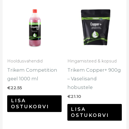
Hooldusvahendid
Hingamisteed & kopsud
Trikem Competition
Trikem Copper+ 900g
geel 1000 ml
– Vaselisand
hobustele
€
22.55
€
21.10
LISA
OSTUKORVI
LISA
OSTUKORVI