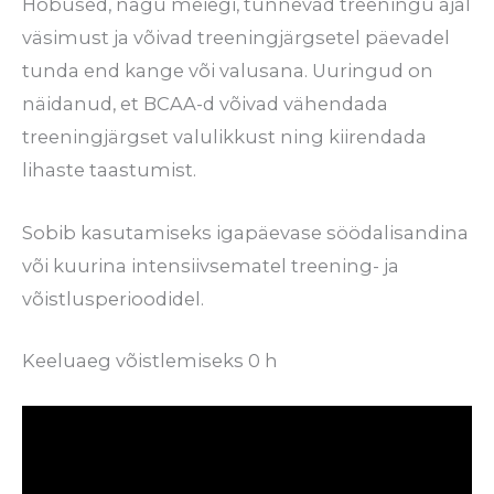
Hobused, nagu meiegi, tunnevad treeningu ajal
väsimust ja võivad treeningjärgsetel päevadel
tunda end kange või valusana. Uuringud on
näidanud, et BCAA-d võivad vähendada
treeningjärgset valulikkust ning kiirendada
lihaste taastumist.
Sobib kasutamiseks igapäevase söödalisandina
või kuurina intensiivsematel treening- ja
võistlusperioodidel.
Keeluaeg võistlemiseks 0 h