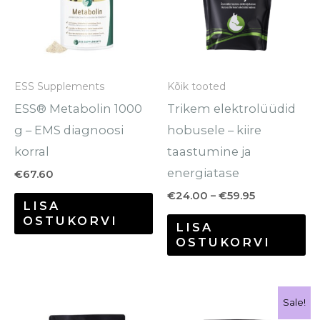
mi
va
Va
sa
ESS Supplements
Kõik tooted
te
ESS® Metabolin 1000
Trikem elektrolüüdid
to
g – EMS diagnoosi
hobusele – kiire
korral
taastumine ja
energiatase
€
67.60
€
24.00
–
€
59.95
LISA
OSTUKORVI
LISA
OSTUKORVI
Hinnavahemik:
Hinnavahem
Sellel
Se
Sale!
€31.00
€26.20