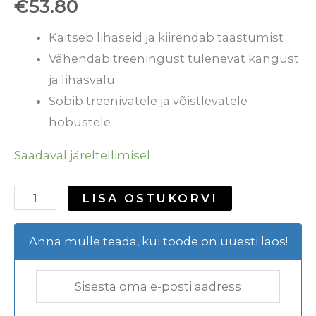
€
53.80
Kaitseb lihaseid ja kiirendab taastumist
Vähendab treeningust tulenevat kangust
ja lihasvalu
Sobib treenivatele ja võistlevatele
hobustele
Saadaval järeltellimisel
LISA OSTUKORVI
Anna mulle teada, kui toode on uuesti laos!