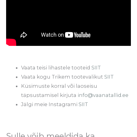
Vaata teisi lihastele tooteid
SIIT
Vaata kogu Trikem tootevalikut
SIIT
Küsimuste korral või laoseisu
täpsustamisel kirjuta
info@vaanatallid.ee
Jälgi meie Instagrami
SIIT
Sulle võib meeldida ka…