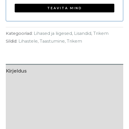
Kategooriad:
Lihased ja liigesed
,
Lisandid
,
Trikem
Sildid:
Lihastele
,
Taastumine
,
Trikem
Kirjeldus
Söötmissoovitus
Koostis
Tarneaeg
Arvustused (0)