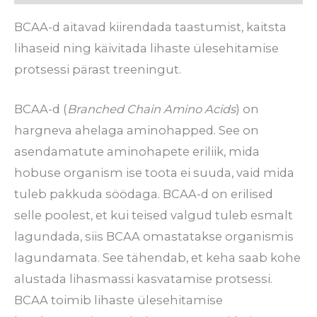
BCAA-d aitavad kiirendada taastumist, kaitsta
lihaseid ning käivitada lihaste ülesehitamise
protsessi pärast treeningut.
BCAA-d (
Branched Chain Amino Acids
) on
hargneva ahelaga aminohapped. See on
asendamatute aminohapete eriliik, mida
hobuse organism ise toota ei suuda, vaid mida
tuleb pakkuda söödaga. BCAA-d on erilised
selle poolest, et kui teised valgud tuleb esmalt
lagundada, siis BCAA omastatakse organismis
lagundamata. See tähendab, et keha saab kohe
alustada lihasmassi kasvatamise protsessi.
BCAA toimib lihaste ülesehitamise