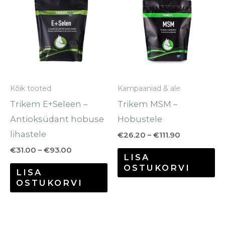
tootel
to
kuni
kuni
€93.00
€111.90
on
o
mitu
mi
varianti.
va
Valikuid
Va
saab
sa
Kõik tooted
Kampaaniad & ale
teha
te
Trikem E+Seleen –
Trikem MSM –
tootelehel.
to
Antioksüdant hobuse
Hobustele
lihastele
€
26.20
–
€
111.90
€
31.00
–
€
93.00
LISA
OSTUKORVI
LISA
OSTUKORVI