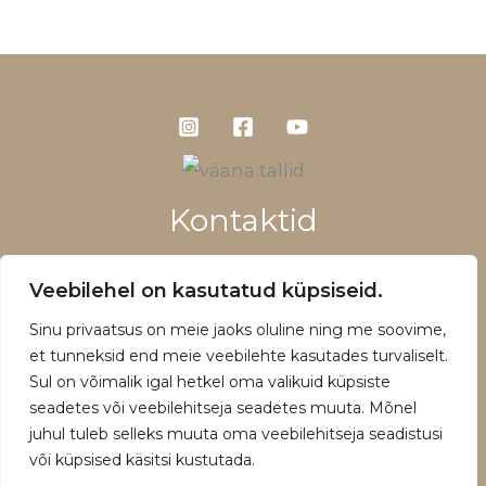
Kontaktid
+372 5660 1028
Veebilehel on kasutatud küpsiseid.
info@vaanatallid.ee
Sinu privaatsus on meie jaoks oluline ning me soovime,
Müügitingimused ja privaatsuspoliitika
et tunneksid end meie veebilehte kasutades turvaliselt.
Sul on võimalik igal hetkel oma valikuid küpsiste
seadetes või veebilehitseja seadetes muuta. Mõnel
juhul tuleb selleks muuta oma veebilehitseja seadistusi
või küpsised käsitsi kustutada.
Copyright © 2026 | Powered by Vääna Tallid