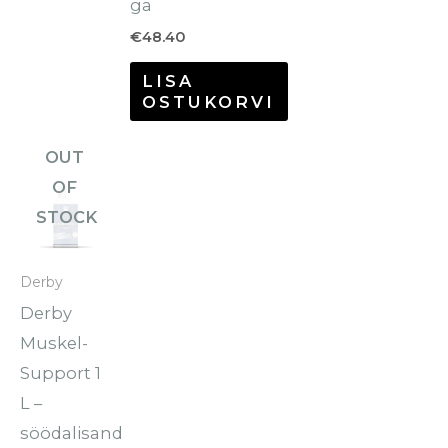
ga
€
48.40
LISA
OSTUKORVI
OUT
OF
STOCK
Derby
Derby
Muskel-
Support 1
L –
söödalisand