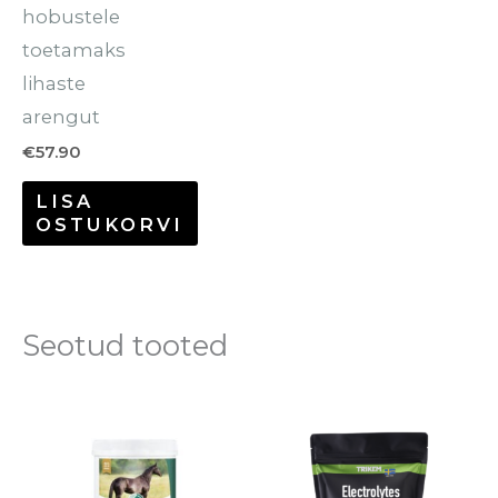
hobustele
toetamaks
lihaste
arengut
€
57.90
LISA
OSTUKORVI
Seotud tooted
Hinnavahem
Se
€24.00
to
kuni
€59.95
o