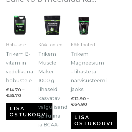
Hinnavahemik:
Hinnavahemik:
Sellel
Sellel
€14.70
€12.90
tootel
tootel
kuni
kuni
€55.70
€64.80
on
on
mitu
mitu
Hobusele
Kõik tooted
Kõik tooted
varianti.
varianti.
Trikem B-
Trikem
Trikem
Valikuid
Valikuid
vitamiin
Muscle
Magneesium
saab
saab
vedelikuna
Maker
– lihaste ja
teha
teha
hobustele
1000 g –
närvisüsteemi
tootelehel.
tootelehel.
lihaseid
jaoks
€
14.70
–
€
55.70
kasvatav
€
12.90
–
€
64.80
valgulisand
LISA
OSTUKORVI
spirulina
LISA
OSTUKORVI
ja BCAA-