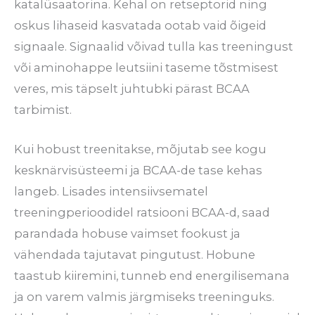
katalüsaatorina. Kehal on retseptorid ning
oskus lihaseid kasvatada ootab vaid õigeid
signaale. Signaalid võivad tulla kas treeningust
või aminohappe leutsiini taseme tõstmisest
veres, mis täpselt juhtubki pärast BCAA
tarbimist.
Kui hobust treenitakse, mõjutab see kogu
kesknärvisüsteemi ja BCAA-de tase kehas
langeb. Lisades intensiivsematel
treeningperioodidel ratsiooni BCAA-d, saad
parandada hobuse vaimset fookust ja
vähendada tajutavat pingutust. Hobune
taastub kiiremini, tunneb end energilisemana
ja on varem valmis järgmiseks treeninguks.