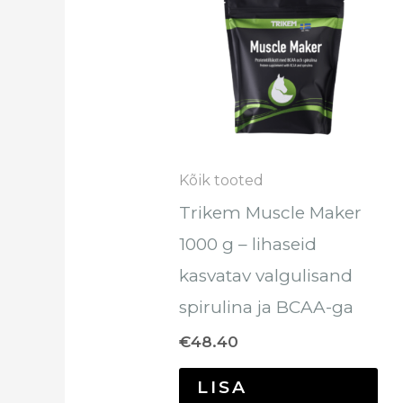
Kõik tooted
Trikem Muscle Maker
1000 g – lihaseid
kasvatav valgulisand
spirulina ja BCAA-ga
€
48.40
LISA