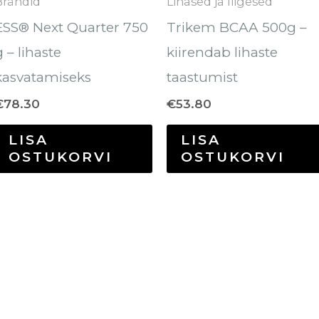
Brändid
Lihased ja liigesed
ESS® Next Quarter 750
Trikem BCAA 500g –
g – lihaste
kiirendab lihaste
kasvatamiseks
taastumist
€
78.30
€
53.80
LISA
LISA
OSTUKORVI
OSTUKORVI