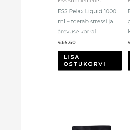
ESS Supplements
ESS Relax Liquid 1000
ml – toetab stressi ja
ärevuse korral
€
65.60
LISA
OSTUKORVI