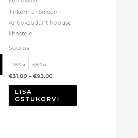
Kõik tooted
teha
Trikem E+Seleen –
tootelehel.
Antioksüdant hobuse
lihastele
Suurus
1000 g
4000 g
€
31.00
–
€
93.00
LISA
OSTUKORVI