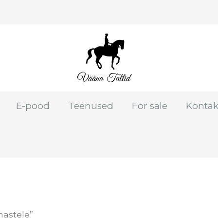
E-pood
Teenused
For sale
Kontak
hastele”