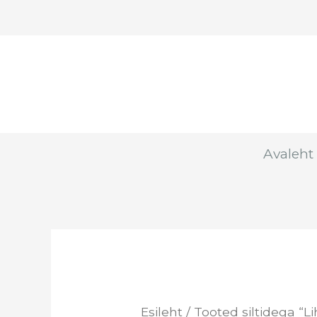
Skip
to
content
Avaleht
Esileht
/ Tooted siltidega “Li