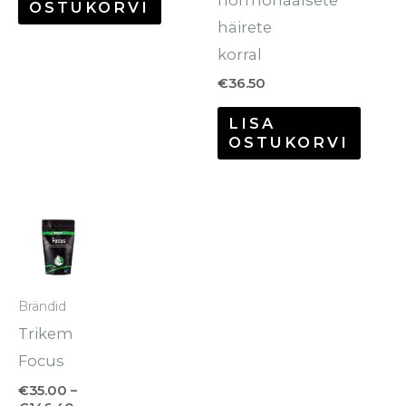
hormonaalsete
OSTUKORVI
häirete
korral
€
36.50
LISA
OSTUKORVI
Hinnavahemik:
Sellel
€35.00
tootel
kuni
€146.40
on
mitu
Brändid
varianti.
Trikem
Valikuid
Focus
saab
€
35.00
–