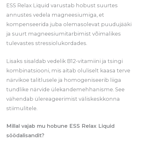
ESS Relax Liquid varustab hobust suurtes
annustes vedela magneesiumiga, et
kompenseerida juba olemasolevat puudujääki
ja suurt magneesiumitarbimist võimalikes
tulevastes stressiolukordades.
Lisaks sisaldab vedelik B12-vitamiini ja tsingi
kombinatsiooni, mis aitab oluliselt kaasa terve
närvikoe talitlusele ja homogeniseerib liiga
tundlike närvide ülekandemehhanisme. See
vähendab ülereageerimist väliskeskkonna
stiimulitele.
Millal vajab mu hobune ESS Relax Liquid
söödalisandit?