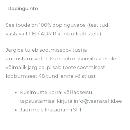
Dopinguinfo
See toode on 100% dopinguvaba (testitud
vastavalt FEI / ADMR kontrollijuhistele).
Järgida tuleb söötmissoovitusi ja
annustamisinfot. Kui söötmissoovitust ei ole
võimalik järgida, piisab toote söötmisest
loobumisest 48 tundi enne võistlust.
Küsimuste korral või laoseisu
täpsustamisel kirjuta
info@vaanatallid.ee
Jägi meie Instagrami
SIIT