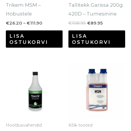
Trikem MSM –
Tallitekk Garissa 200g
tootelehel.
to
Hobustele
420D – Tumesinine
€
26.20
–
€
111.90
€
108.95
€
89.95
LISA
LISA
OSTUKORVI
OSTUKORVI
Hooldusvahendid
Kõik tooted