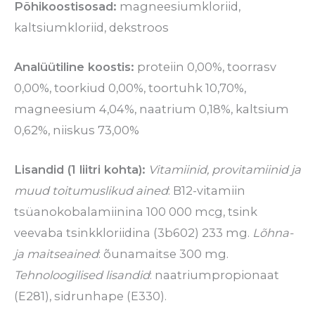
Põhikoostisosad:
magneesiumkloriid,
kaltsiumkloriid, dekstroos
Analüütiline koostis:
proteiin 0,00%, toorrasv
0,00%, toorkiud 0,00%, toortuhk 10,70%,
magneesium 4,04%, naatrium 0,18%, kaltsium
0,62%, niiskus 73,00%
Lisandid (1 liitri kohta):
Vitamiinid, provitamiinid ja
muud toitumuslikud ained
: B12-vitamiin
tsüanokobalamiinina 100 000 mcg, tsink
veevaba tsinkkloriidina (3b602) 233 mg.
Lõhna-
ja maitseained
: õunamaitse 300 mg.
Tehnoloogilised lisandid
: naatriumpropionaat
(E281), sidrunhape (E330).