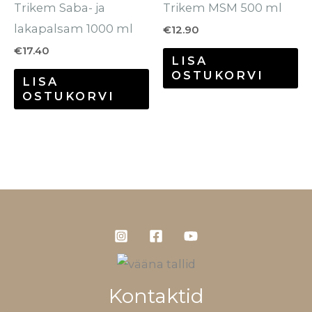
Trikem Saba- ja
Trikem MSM 500 ml
lakapalsam 1000 ml
€
12.90
€
17.40
LISA
OSTUKORVI
LISA
OSTUKORVI
Kontaktid