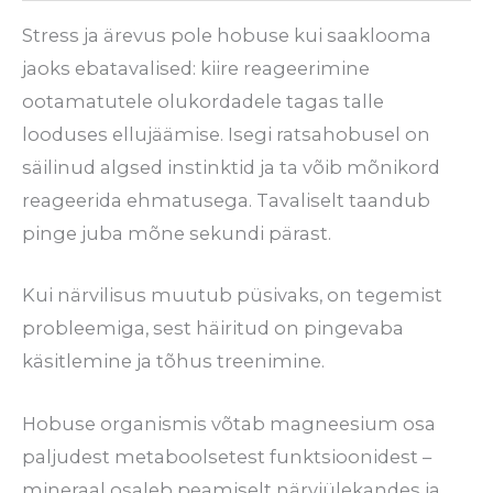
Stress ja ärevus pole hobuse kui saaklooma
jaoks ebatavalised: kiire reageerimine
ootamatutele olukordadele tagas talle
looduses ellujäämise. Isegi ratsahobusel on
säilinud algsed instinktid ja ta võib mõnikord
reageerida ehmatusega. Tavaliselt taandub
pinge juba mõne sekundi pärast.
Kui närvilisus muutub püsivaks, on tegemist
probleemiga, sest häiritud on pingevaba
käsitlemine ja tõhus treenimine.
Hobuse organismis võtab magneesium osa
paljudest metaboolsetest funktsioonidest –
mineraal osaleb peamiselt närviülekandes ja