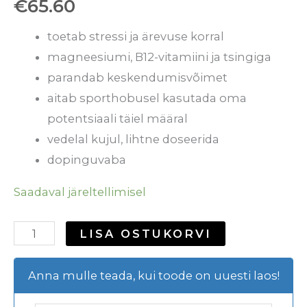
€
65.60
toetab stressi ja ärevuse korral
magneesiumi, B12-vitamiini ja tsingiga
parandab keskendumisvõimet
aitab sporthobusel kasutada oma
potentsiaali täiel määral
vedelal kujul, lihtne doseerida
dopinguvaba
Saadaval järeltellimisel
LISA OSTUKORVI
Anna mulle teada, kui toode on uuesti laos!