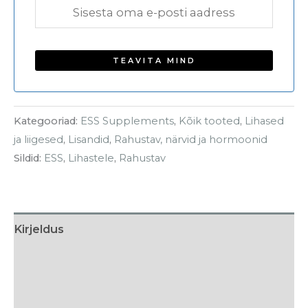
Kategooriad:
ESS Supplements
,
Kõik tooted
,
Lihased
ja liigesed
,
Lisandid
,
Rahustav, närvid ja hormoonid
Sildid:
ESS
,
Lihastele
,
Rahustav
Kirjeldus
Tarneaeg
Arvustused (0)