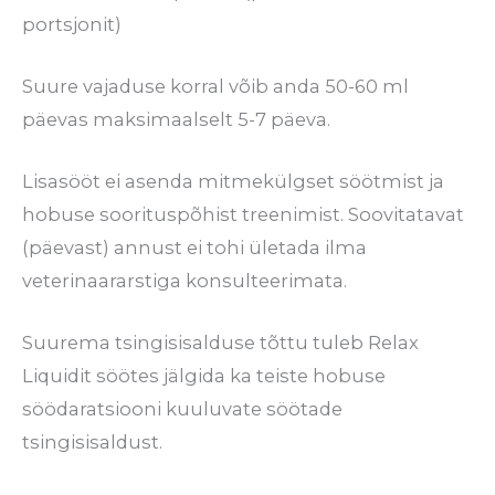
portsjonit)
Suure vajaduse korral võib anda 50-60 ml
päevas maksimaalselt 5-7 päeva.
Lisasööt ei asenda mitmekülgset söötmist ja
hobuse soorituspõhist treenimist. Soovitatavat
(päevast) annust ei tohi ületada ilma
veterinaararstiga konsulteerimata.
Suurema tsingisisalduse tõttu tuleb Relax
Liquidit söötes jälgida ka teiste hobuse
söödaratsiooni kuuluvate söötade
tsingisisaldust.