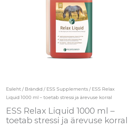
-
toetab
stressi
ja
ärevuse
korral
kogus
Esileht
/
Brändid
/
ESS Supplements
/ ESS Relax
Liquid 1000 ml – toetab stressi ja ärevuse korral
ESS Relax Liquid 1000 ml –
toetab stressi ja ärevuse korral