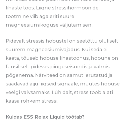
lihaste töös. Liigne stressihormoonide
tootmine viib aga eriti suure
magneesiumikoguse väljutamiseni.
Pidevalt stressis hobustel on seetõttu oluliselt
suurem magneesiumivajadus. Kui seda ei
kaeta, tõuseb hobuse lihastoonus, hobune on
füüsiliselt pidevas pingeseisundis ja valmis
põgenema. Närviteed on samuti erutatud ja
saadavad ajju liigseid signaale, muutes hobuse
veelgi valvsamaks. Lühidalt, stress toob alati
kaasa rohkem stressi.
Kuidas ESS Relax Liquid töötab?