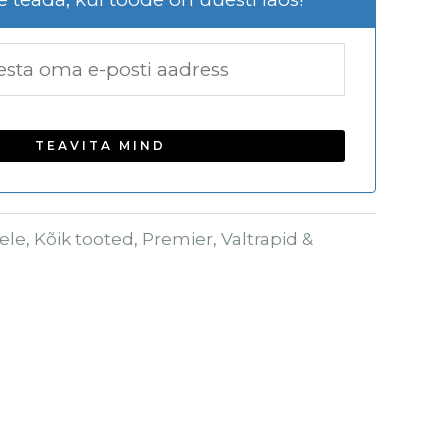
ele
,
Kõik tooted
,
Premier
,
Valtrapid &