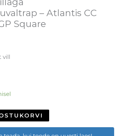
illaga
uvaltrap – Atlantis CC
 GP Square
 vill
misel
 OSTUKORVI
 teada, kui toode on uuesti laos!