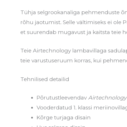
Tühja selgrookanaliga pehmenduste õmb
rõhu jaotumist. Selle vältimiseks ei ol
et suurendab mugavust ja kaitsta teie h
Teie Airtechnology lambavillaga sadul
teie varustuseruum korras, kui pehmen
Tehnilised detailid
Põrutustleevendav
Airtechnology
Vooderdatud 1. klassi meriinovilla
Kõrge turjaga disain