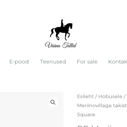
E-pood
Teenused
For sale
Kontak
PE
Esileht
/
Hobusele
/
Meriinovillaga takis
Meriinovillaga
Square
takistussõiduvaltr
-