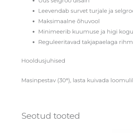
Uus selgroo disain
Leevendab survet turjale ja selgro
Maksimaalne õhuvool
Minimeerib kuumuse ja higi kog
Reguleeritavad takjapaelaga rih
Hooldusjuhised
Masinpestav (30°), lasta kuivada loomuli
Seotud tooted
Hinnavahemik:
A