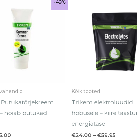
-49%
-49%
Sale!
ind
hind
€24.00
i:
on:
kuni
9.90.
€5.00.
€59.95
vahendid
Kõik tooted
 Putukatõrjekreem
Trikem elektrolüüdid
 – hoiab putukad
hobusele – kiire taast
energiatase
5.00
€
24.00
–
€
59.95