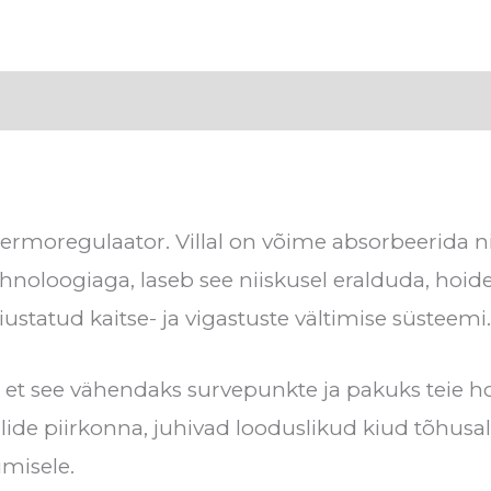
stused (0)
 termoregulaator. Villal on võime absorbeerida n
noloogiaga, laseb see niiskusel eralduda, hoid
statud kaitse- ja vigastuste vältimise süsteemi.
elt, et see vähendaks survepunkte ja pakuks teie
de piirkonna, juhivad looduslikud kiud tõhusalt
umisele.