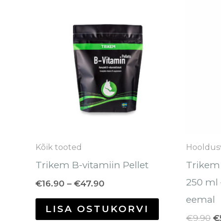
Sellel
€16.90
h
tootel
kuni
ol
€47.90
€
on
mitu
varianti.
Valikuid
saab
teha
tootelehel.
Kõik tooted
Hooldus
Trikem B-vitamiin Pellet
Trikem
250 ml
€
16.90
–
€
47.90
eemal
LISA OSTUKORVI
€
9.90
€