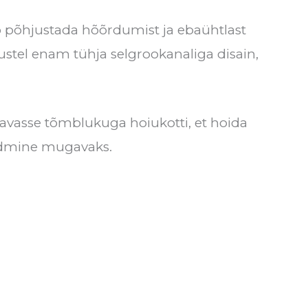
b põhjustada hõõrdumist ja ebaühtlast
ustel enam tühja selgrookanaliga disain,
avasse tõmblukuga hoiukotti, et hoida
andmine mugavaks.