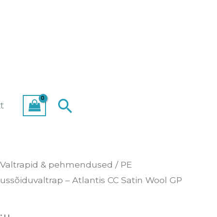
Search
t
Valtrapid & pehmendused
/ PE
tussõiduvaltrap – Atlantis CC Satin Wool GP
ap