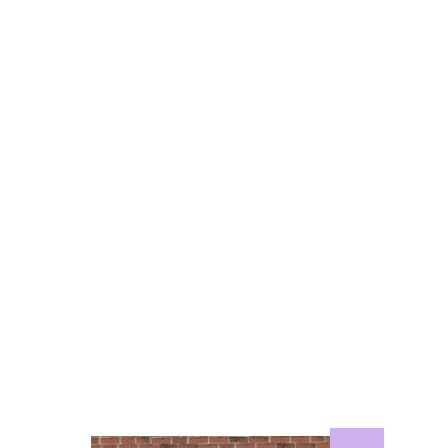
hemik:
Hinnavahemik: