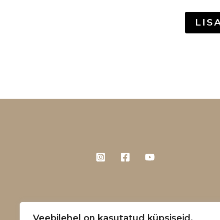
LIS
Veebilehel on kasutatud küpsiseid.