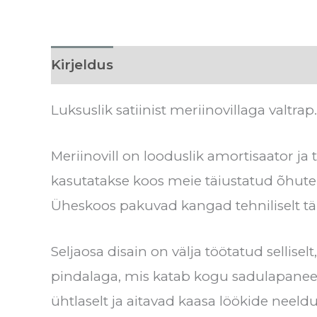
Kirjeldus
Lisainfo
Tarneaeg
Arvu
Luksuslik satiinist meriinovillaga valtrap.
Meriinovill on looduslik amortisaator ja
kasutatakse koos meie täiustatud õhuteh
Üheskoos pakuvad kangad tehniliselt täiu
Seljaosa disain on välja töötatud sellis
pindalaga, mis katab kogu sadulapaneeli
ühtlaselt ja aitavad kaasa löökide neeld