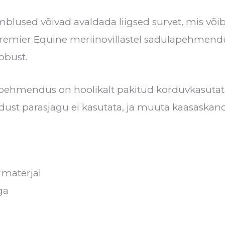
lused võivad avaldada liigsed survet, mis või
e Premier Equine meriinovillastel sadulapehmend
obust.
apehmendus on hoolikalt pakitud korduvkasutat
dust parasjagu ei kasutata, ja muuta kaasask
materjal
ga