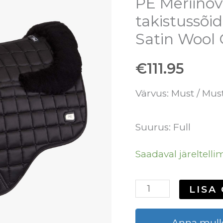
PE Meriinov
Atlantis
takistussõid
CC
Satin Wool
Satin
€
111.95
Wool
GP
Värvus:
Must
/ Must
Square
kogus
Suurus: Full
Saadaval järeltelli
LISA
Anna mulle