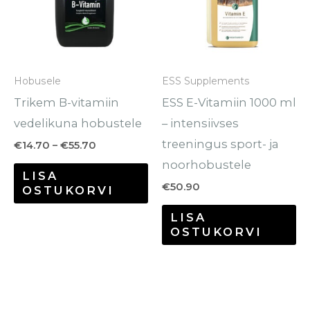
mitu
varianti.
Valikuid
saab
Hobusele
ESS Supplements
teha
Trikem B-vitamiin
ESS E-Vitamiin 1000 ml
tootelehel.
vedelikuna hobustele
– intensiivses
treeningus sport- ja
€
14.70
–
€
55.70
noorhobustele
LISA
€
50.90
OSTUKORVI
LISA
OSTUKORVI