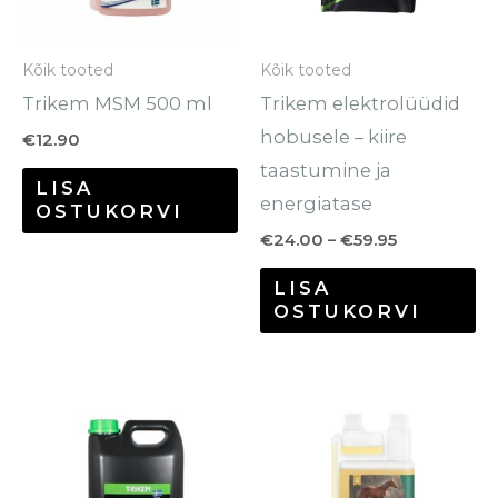
Va
sa
Kõik tooted
Kõik tooted
te
Trikem MSM 500 ml
Trikem elektrolüüdid
to
hobusele – kiire
€
12.90
taastumine ja
LISA
energiatase
OSTUKORVI
€
24.00
–
€
59.95
LISA
OSTUKORVI
Hinnavahemik:
Sellel
€14.70
tootel
kuni
€55.70
on