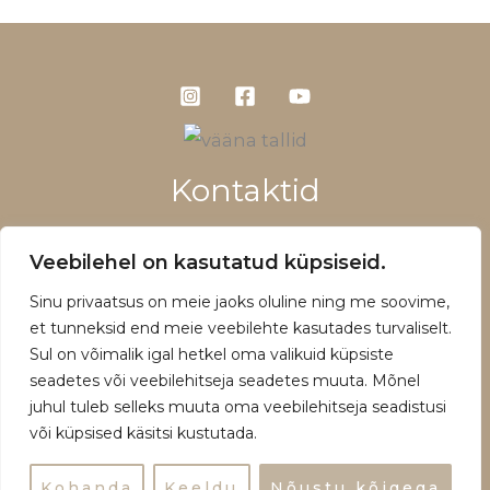
Kontaktid
+372 5660 1028
Veebilehel on kasutatud küpsiseid.
info@vaanatallid.ee
Sinu privaatsus on meie jaoks oluline ning me soovime,
Müügitingimused ja privaatsuspoliitika
et tunneksid end meie veebilehte kasutades turvaliselt.
Sul on võimalik igal hetkel oma valikuid küpsiste
seadetes või veebilehitseja seadetes muuta. Mõnel
juhul tuleb selleks muuta oma veebilehitseja seadistusi
või küpsised käsitsi kustutada.
Copyright © 2026 | Powered by Vääna Tallid
Kohanda
Keeldu
Nõustu kõigega