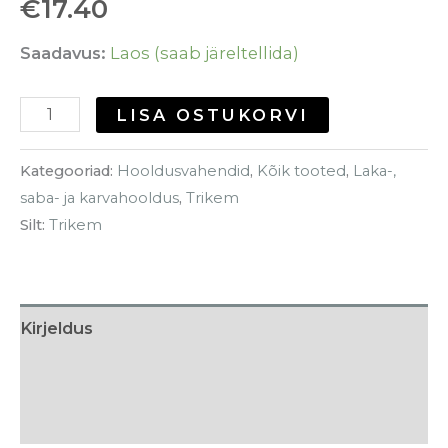
€
17.40
Saadavus:
Laos (saab järeltellida)
LISA OSTUKORVI
Kategooriad:
Hooldusvahendid
,
Kõik tooted
,
Laka-,
saba- ja karvahooldus
,
Trikem
Silt:
Trikem
Kirjeldus
Tarneaeg
Arvustused (0)