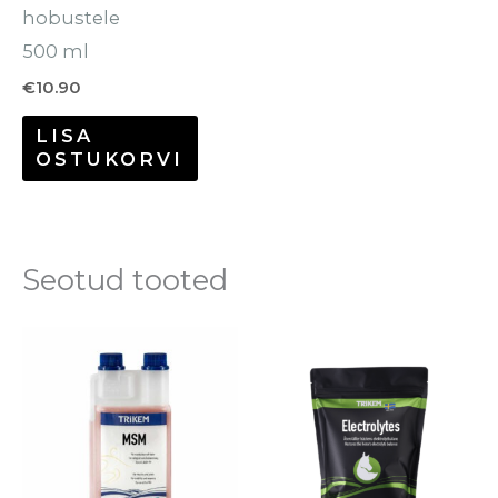
hobustele
500 ml
€
10.90
LISA
OSTUKORVI
Seotud tooted
Hinnavahem
Se
€24.00
to
kuni
€59.95
o
mi
va