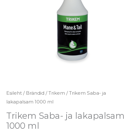
ml
kogus
Esileht
/
Brändid
/
Trikem
/ Trikem Saba- ja
lakapalsam 1000 ml
Trikem Saba- ja lakapalsam
1000 ml