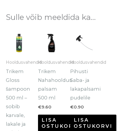
Sulle võib meeldida ka…
Hooldusvahendid
Hooldusvahendid
Hooldusvahendid
Trikem
Trikem
Pihusti
Gloss
Nahahooldus
Saba- ja
šampoon
palsam
lakapalsami
500 ml –
500 ml
pudelile
sobib
€
9.60
€
0.90
karvale,
LISA
LISA
lakale ja
OSTUKORVI
OSTUKORVI