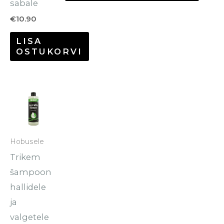
sabale
€
10.90
LISA
OSTUKORVI
Hobusele
Trikem
šampoon
hallidele
ja
valgetele