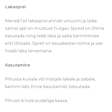
Lakasprei
Mane&Tail lakasprei annab volüümi ja läike,
samal ajal on mustust hülgav. Spreid on lihtne
kasutada ning teeb laka ja saba kammimise
eriti lihtsaks. Spreil on kauakestev toime ja see
hoiab laka tervemana.
Kasutamine
Pihusta kuivale või märjale lakale ja sabale,
kammi läbi. Enne kasutamist loksutada.
Pihusti ei tule pudeliga kaasa.