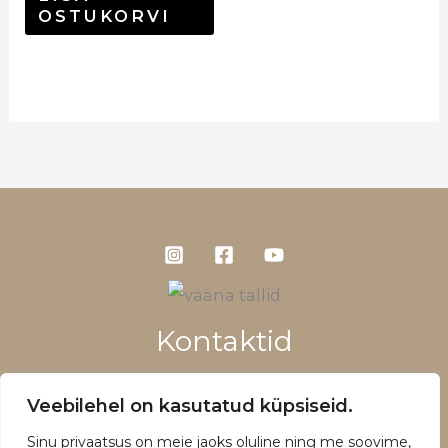
OSTUKORVI
Kontaktid
+372 5660 1028
Veebilehel on kasutatud küpsiseid.
info@vaanatallid.ee
Sinu privaatsus on meie jaoks oluline ning me soovime,