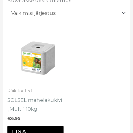
Kuvatakse üksik tulemus
Kõik tooted
SOLSEL mahelakukivi
„Multi“ 10kg
€
6.95
LISA