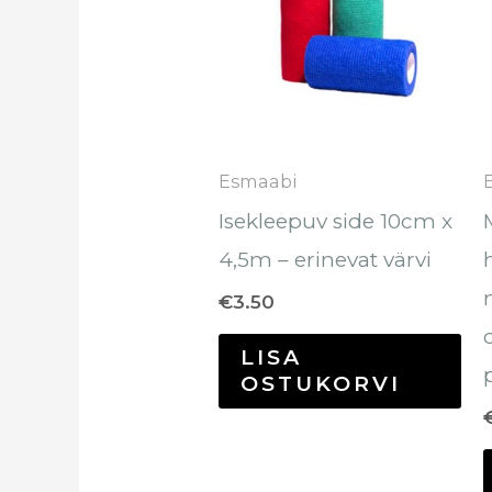
Esmaabi
Isekleepuv side 10cm x
4,5m – erinevat värvi
€
3.50
LISA
OSTUKORVI