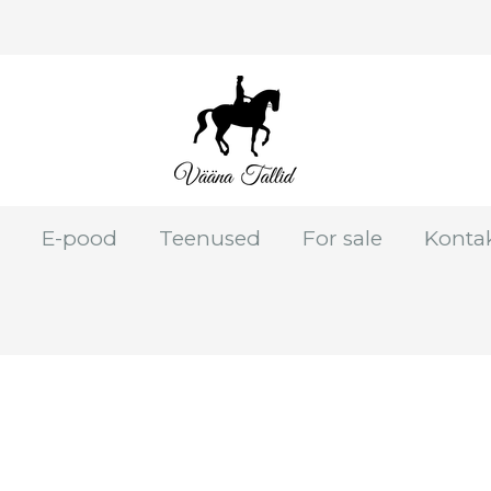
E-pood
Teenused
For sale
Konta