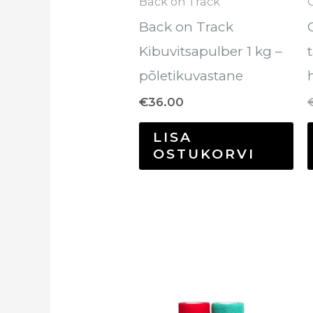
Back on Track
Back on Track
Kibuvitsapulber 1 kg –
põletikuvastane
€
36.00
LISA
OSTUKORVI