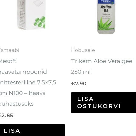
Esmaabi
Hobusele
Mesoft
Trikem Aloe Vera geel
haavatampoonid
250 ml
mittesteriilne 7,5×7,5
€
7.90
cm N100 – haava
LISA
puhastuseks
OSTUKORVI
€
2.85
LISA