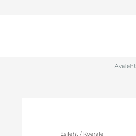
Skip
to
content
Avaleht
Esileht
/ Koerale