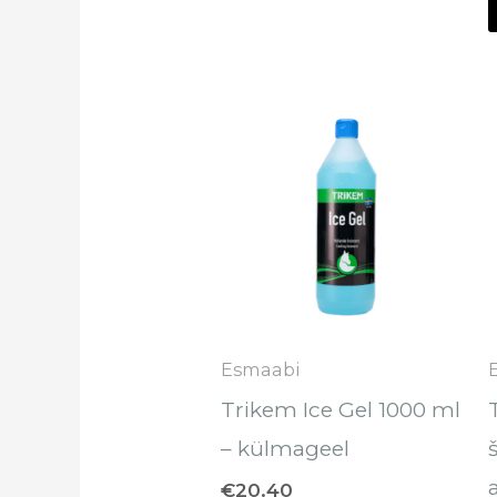
Esmaabi
Trikem Ice Gel 1000 ml
– külmageel
€
20.40