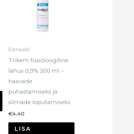
Esmaabi
Trikem füsioloogiline
lahus 0,9% 200 ml –
haavade
puhastamiseks ja
silmade loputamiseks
€
4.40
LISA