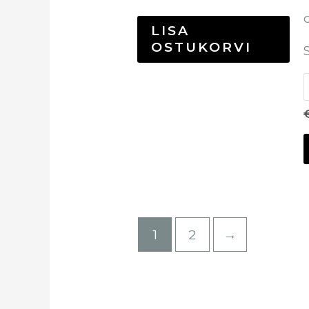
LISA
OSTUKORVI
1
2
→