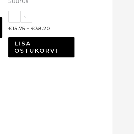
Suurus
1 L
3 L
€
15.75
–
€
38.20
LISA
OSTUKORVI