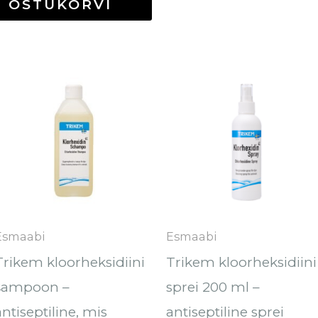
OSTUKORVI
Sellel
tootel
on
mitu
varianti.
Valikuid
saab
Esmaabi
Esmaabi
teha
Trikem kloorheksidiini
Trikem kloorheksidiini
tootelehel.
šampoon –
sprei 200 ml –
antiseptiline, mis
antiseptiline sprei