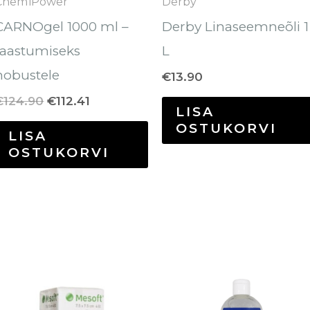
ChemiPower
Derby
CARNOgel 1000 ml –
Derby Linaseemneõli 1
taastumiseks
L
hobustele
€
13.90
€
124.90
€
112.41
LISA
OSTUKORVI
LISA
OSTUKORVI