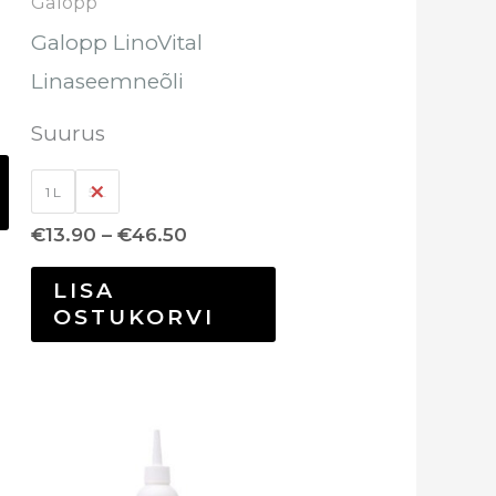
Galopp
teha
Galopp LinoVital
tootelehel.
Linaseemneõli
Suurus
1 L
5 L
€
13.90
–
€
46.50
LISA
OSTUKORVI