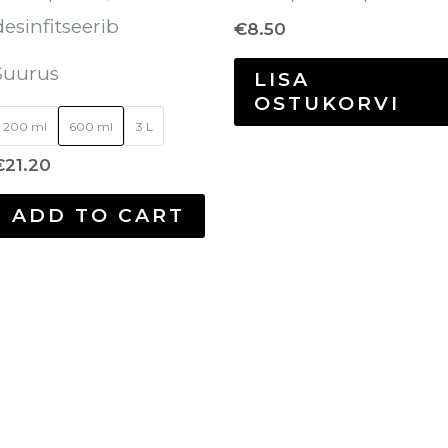
desinfitseerib
€
8.50
Suurus
LISA
OSTUKORVI
200 ml
600 ml
3 L
€
21.20
ADD TO CART