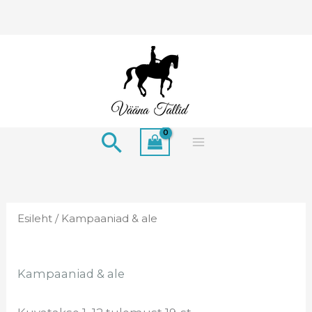
Skip
to
content
Search
Esileht
/ Kampaaniad & ale
Kampaaniad & ale