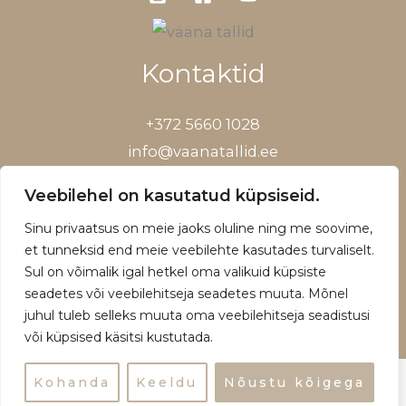
Kontaktid
+372 5660 1028
info@vaanatallid.ee
Müügitingimused ja privaatsuspoliitika
Veebilehel on kasutatud küpsiseid.
Sinu privaatsus on meie jaoks oluline ning me soovime,
et tunneksid end meie veebilehte kasutades turvaliselt.
Sul on võimalik igal hetkel oma valikuid küpsiste
Copyright © 2026 | Powered by Vääna Tallid
seadetes või veebilehitseja seadetes muuta. Mõnel
juhul tuleb selleks muuta oma veebilehitseja seadistusi
või küpsised käsitsi kustutada.
Kohanda
Keeldu
Nõustu kõigega