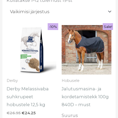
Kuvatakse 1–12 tulemust 19-st
Sale!
-10%
-10%
Sale!
Algne
Praegune
Algne
Praegune
Sel
hind
hind
hind
hind
too
oli:
on:
oli:
on:
€26.95.
€24.25.
€105.00.
€80.00.
on
mi
var
Val
sa
Derby
Hobusele
te
Derby Melassivaba
Jalutusmasina- ja
too
suhkrupeet
kordetamistekk 100g
hobustele 12,5 kg
840D – must
€
26.95
€
24.25
Suurus