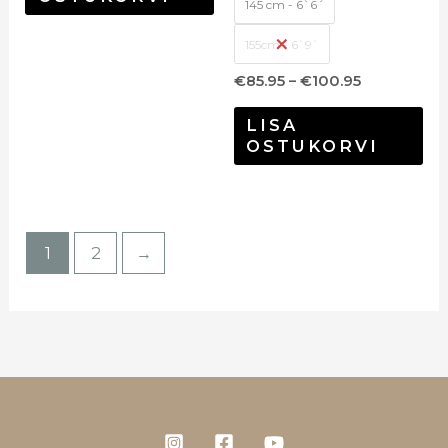
145 cm - 6`6´
155cm - 6`9`
€
85.95
–
€
100.95
LISA
OSTUKORVI
1
2
→