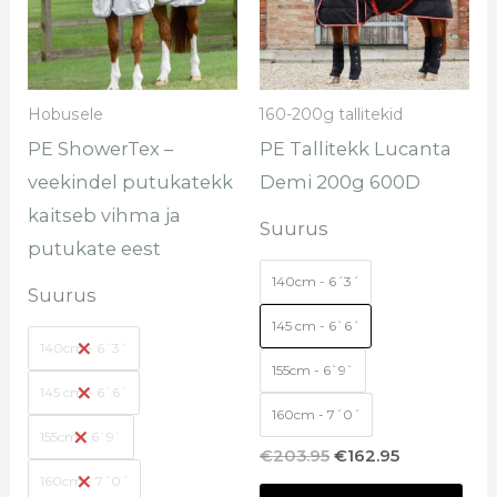
varianti.
vari
Valikuid
Val
saab
saa
Hobusele
160-200g tallitekid
teha
teh
PE ShowerTex –
PE Tallitekk Lucanta
tootelehel.
too
veekindel putukatekk
Demi 200g 600D
kaitseb vihma ja
Suurus
putukate eest
140cm - 6´3´
Suurus
145 cm - 6`6´
140cm - 6´3´
155cm - 6`9`
145 cm - 6`6´
160cm - 7´0´
155cm - 6`9`
€
203.95
€
162.95
160cm - 7´0´