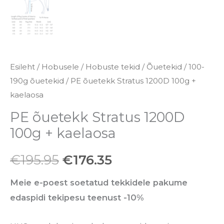
Esileht
/
Hobusele
/
Hobuste tekid
/
Õuetekid
/
100-
190g õuetekid
/ PE õuetekk Stratus 1200D 100g +
kaelaosa
PE õuetekk Stratus 1200D
100g + kaelaosa
€
195.95
€
176.35
Meie e-poest soetatud tekkidele pakume
edaspidi tekipesu teenust -10%