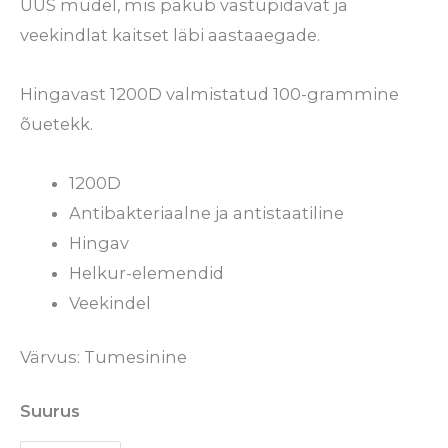
UUS mudel, mis pakub vastupidavat ja
veekindlat kaitset läbi aastaaegade.
Hingavast 1200D valmistatud 100-grammine
õuetekk.
1200D
Antibakteriaalne ja antistaatiline
Hingav
Helkur-elemendid
Veekindel
Värvus: Tumesinine
Suurus