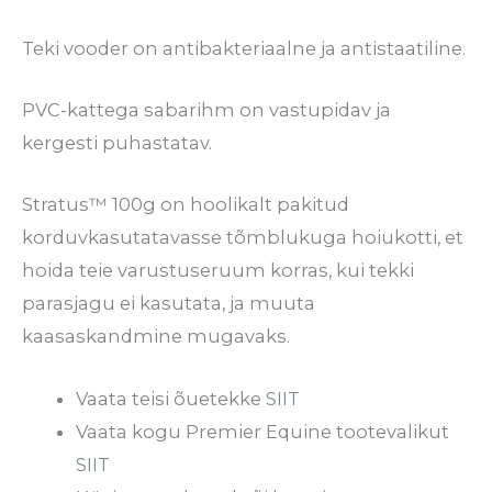
Teki vooder on antibakteriaalne ja antistaatiline.
PVC-kattega sabarihm on vastupidav ja
kergesti puhastatav.
Stratus™ 100g on hoolikalt pakitud
korduvkasutatavasse tõmblukuga hoiukotti, et
hoida teie varustuseruum korras, kui tekki
parasjagu ei kasutata, ja muuta
kaasaskandmine mugavaks.
Vaata teisi õuetekke
SIIT
Vaata kogu Premier Equine tootevalikut
SIIT