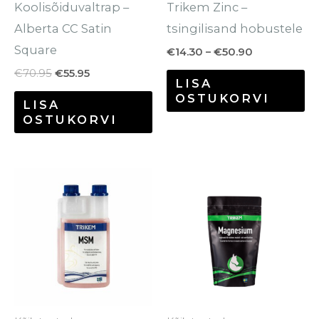
Koolisõiduvaltrap –
Trikem Zinc –
to
Alberta CC Satin
tsingilisand hobustele
Square
€
14.30
–
€
50.90
€
70.95
€
55.95
LISA
OSTUKORVI
LISA
OSTUKORVI
Hinnavahem
Se
€12.90
to
kuni
€64.80
o
mi
va
Va
sa