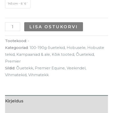
145 cm - 6`6´
LISA OSTUKORVI
Tootekood:
-
Kategooriad:
100-190g õuetekid
,
Hobusele
,
Hobuste
tekid
,
Kampaaniad & ale
,
Kõik tooted
,
Õuetekid
,
Premier
Sildid:
Õuetekk
,
Premier Equine
,
Veekindel
,
Vihmatekid
,
Vihmatekk
Kirjeldus
Lisainfo