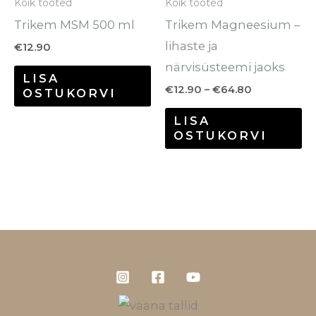
Kõik tooted
Kõik tooted
te
Trikem MSM 500 ml
Trikem Magneesium –
to
lihaste ja
€
12.90
närvisüsteemi jaoks
LISA
€
12.90
–
€
64.80
OSTUKORVI
LISA
OSTUKORVI