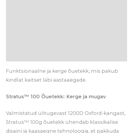
Tehnilised detailid
Hooldusjuhised
Tarneaeg
Arvustused (0)
Funktsionaalne ja kerge õuetekk, mis pakub
kindlat kaitset läbi aastaaegade.
Stratus™ 100 Õuetekk: Kerge ja mugav
Valmistatud ülitugevast 1200D Oxford-kangast,
Stratus™ 100g õuetekk ühendab klassikalise
disaini ja kaasaegne tehnoloogia, et pakkuda