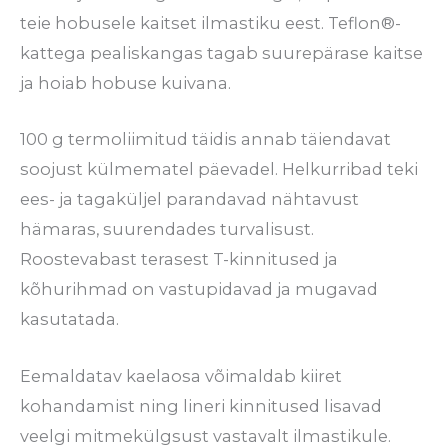
teie hobusele kaitset ilmastiku eest. Teflon®-
kattega pealiskangas tagab suurepärase kaitse
ja hoiab hobuse kuivana.
100 g termoliimitud täidis annab täiendavat
soojust külmematel päevadel. Helkurribad teki
ees- ja tagaküljel parandavad nähtavust
hämaras, suurendades turvalisust.
Roostevabast terasest T-kinnitused ja
kõhurihmad on vastupidavad ja mugavad
kasutatada.
Eemaldatav kaelaosa võimaldab kiiret
kohandamist ning lineri kinnitused lisavad
veelgi mitmekülgsust vastavalt ilmastikule.