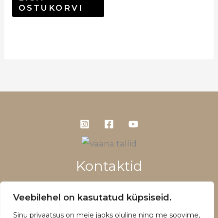
OSTUKORVI
Kontaktid
+372 5660 1028
Veebilehel on kasutatud küpsiseid.
info@vaanatallid.ee
Sinu privaatsus on meie jaoks oluline ning me soovime,