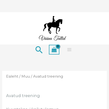
Skip
to
content
Search
Esileht
/
Muu
/ Avatud treening
Avatud treening