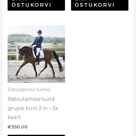
OSTUKORVI
OSTUKORVI
Ratsutamise tunnid
Ratsutamise tund
grupis kuni 2 in – 5x
kaart
€
330.00