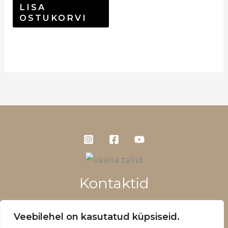
LISA
OSTUKORVI
Kontaktid
+372 5660 1028
Veebilehel on kasutatud küpsiseid.
info@vaanatallid.ee