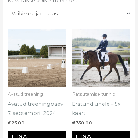
Kuvatakse kõik 3 tulemust
Avatud treening
Ratsutamise tunnid
Avatud treeningpäev
Eratund ühele – 5x
7. septembril 2024
kaart
€
25.00
€
350.00
LISA
LISA