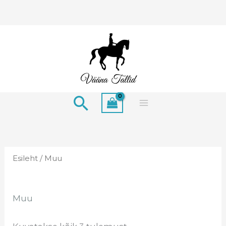
Skip
to
content
Search
Esileht
/ Muu
Muu