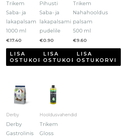
Trikem
Pihusti
Trikem
Saba- ja
Saba- ja
Nahahooldus
lakapalsam
lakapalsami
palsam
1000 ml
pudelile
500 ml
€
17.40
€
0.90
€
9.60
LISA
LISA
LISA
OSTUKORVI
OSTUKORVI
OSTUKORVI
Hinnavahemik:
Sellel
€6.00
tootel
kuni
€12.50
on
mitu
Derby
Hooldusvahendid
varianti.
Derby
Trikem
Valikuid
Gastrolinis
Gloss