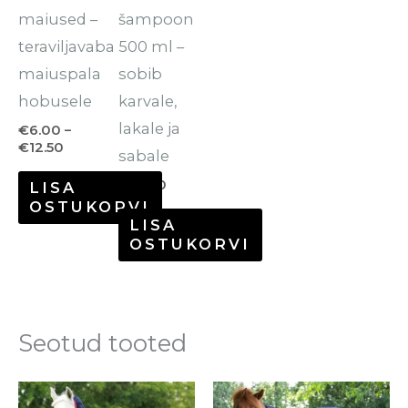
saab
maiused –
šampoon
teha
teraviljavaba
500 ml –
tootelehel.
maiuspala
sobib
hobusele
karvale,
lakale ja
€
6.00
–
€
12.50
sabale
€
10.90
LISA
OSTUKORVI
LISA
OSTUKORVI
Seotud tooted
Sellel
Se