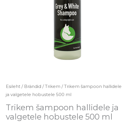
hobustele
500
ml
kogus
Esileht
/
Brändid
/
Trikem
/ Trikem šampoon hallidele
ja valgetele hobustele 500 ml
Trikem šampoon hallidele ja
valgetele hobustele 500 ml