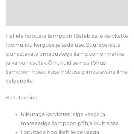
Tarneaeg
Arvustused (0)
Hallide hobuste šampoon tõstab esile karvkatte
loomuliku kerguse ja sädeluse. Suurepäraste
puhastavate omadustega šampoon on nahka
ja karva niisutav. Õrn, kuid samas tõhus
šampoon hoiab ilusa hobuse pimestavana ilma
valgendita.
Kasutamine:
Niisutage karvkatet leige veega ja
masseerige šampoon põhjalikult sisse
Loputage hoolikalt leige veega