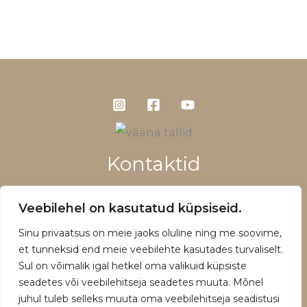
Kontaktid
+372 5660 1028
Veebilehel on kasutatud küpsiseid.
info@vaanatallid.ee
Sinu privaatsus on meie jaoks oluline ning me soovime,
Müügitingimused ja privaatsuspoliitika
et tunneksid end meie veebilehte kasutades turvaliselt.
Sul on võimalik igal hetkel oma valikuid küpsiste
seadetes või veebilehitseja seadetes muuta. Mõnel
juhul tuleb selleks muuta oma veebilehitseja seadistusi