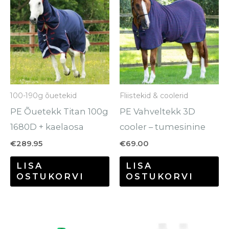
tootel
to
on
o
mitu
mi
varianti.
va
Valikuid
Va
saab
sa
100-190g õuetekid
Fliistekid & coolerid
teha
te
PE Õuetekk Titan 100g
PE Vahveltekk 3D
tootelehel.
to
1680D + kaelaosa
cooler – tumesinine
€
289.95
€
69.00
LISA
LISA
OSTUKORVI
OSTUKORVI