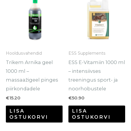
Hooldusvahendid
ESS Supplements
Trikem Arnika geel
ESS E-Vitamiin 1000 ml
1000 ml –
– intensiivses
massaažigeel pinges
treeningus sport- ja
piirkondadele
noorhobustele
€
15.20
€
50.90
LISA
LISA
OSTUKORVI
OSTUKORVI