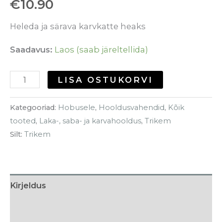
€
10.90
Heleda ja särava karvkatte heaks
Saadavus:
Laos (saab järeltellida)
LISA OSTUKORVI
Kategooriad:
Hobusele
,
Hooldusvahendid
,
Kõik
tooted
,
Laka-, saba- ja karvahooldus
,
Trikem
Silt:
Trikem
Kirjeldus
Lisainfo