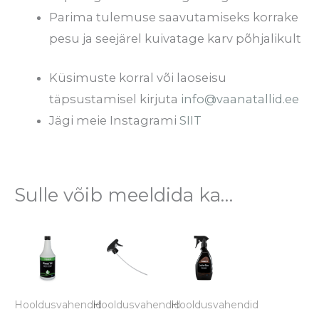
Parima tulemuse saavutamiseks korrake
pesu ja seejärel kuivatage karv põhjalikult
Küsimuste korral või laoseisu
täpsustamisel kirjuta
info@vaanatallid.ee
Jägi meie Instagrami
SIIT
Sulle võib meeldida ka…
Hooldusvahendid
Hooldusvahendid
Hooldusvahendid