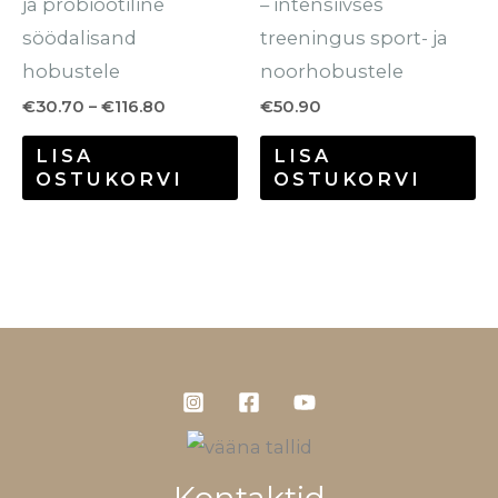
ja probiootiline
– intensiivses
söödalisand
treeningus sport- ja
hobustele
noorhobustele
€
30.70
–
€
116.80
€
50.90
LISA
LISA
OSTUKORVI
OSTUKORVI
Kontaktid