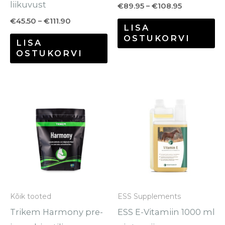
liikuvust
€
89.95
–
€
108.95
€
45.50
–
€
111.90
LISA
OSTUKORVI
LISA
OSTUKORVI
Hinnavahemik:
Sellel
€30.70
tootel
kuni
€116.80
on
mitu
varianti.
Valikuid
saab
Kõik tooted
ESS Supplements
teha
Trikem Harmony pre-
ESS E-Vitamiin 1000 ml
tootelehel.