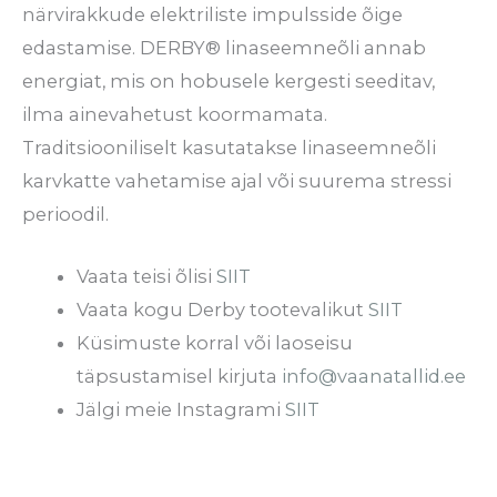
närvirakkude elektriliste impulsside õige
edastamise. DERBY® linaseemneõli annab
energiat, mis on hobusele kergesti seeditav,
ilma ainevahetust koormamata.
Traditsiooniliselt kasutatakse linaseemneõli
karvkatte vahetamise ajal või suurema stressi
perioodil.
Vaata teisi õlisi
SIIT
Vaata kogu Derby tootevalikut
SIIT
Küsimuste korral või laoseisu
täpsustamisel kirjuta
info@vaanatallid.ee
Jälgi meie Instagrami
SIIT