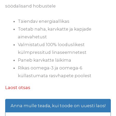
söödalisand hobustele
Täiendav energiaallikas
Toetab naha, karvkatte ja kapjade
ainevahetust
Valmistatud 100% looduslikest
külmpressitud linaseemnetest
Paneb karvkatte läikima
Rikas oomega-3 ja oomega-6
küllastumata rasvhapete poolest
Laost otsas
Anna mulle teada, kui toode on uuesti laos!