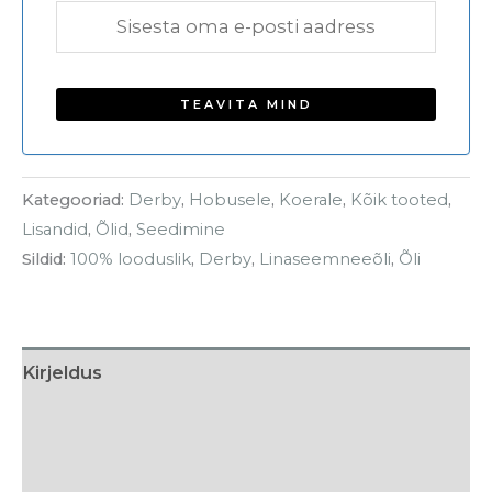
Kategooriad:
Derby
,
Hobusele
,
Koerale
,
Kõik tooted
,
Lisandid
,
Õlid
,
Seedimine
Sildid:
100% looduslik
,
Derby
,
Linaseemneeõli
,
Õli
Kirjeldus
Söötmissoovitus
Koostis