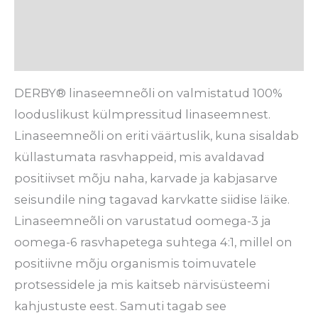
Tarneaeg
Arvustused (0)
DERBY® linaseemneõli on valmistatud 100%
looduslikust külmpressitud linaseemnest.
Linaseemneõli on eriti väärtuslik, kuna sisaldab
küllastumata rasvhappeid, mis avaldavad
positiivset mõju naha, karvade ja kabjasarve
seisundile ning tagavad karvkatte siidise läike.
Linaseemneõli on varustatud oomega-3 ja
oomega-6 rasvhapetega suhtega 4:1, millel on
positiivne mõju organismis toimuvatele
protsessidele ja mis kaitseb närvisüsteemi
kahjustuste eest. Samuti tagab see