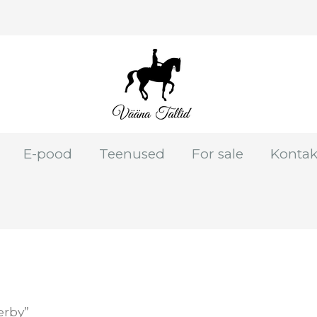
E-pood
Teenused
For sale
Kontak
erby”