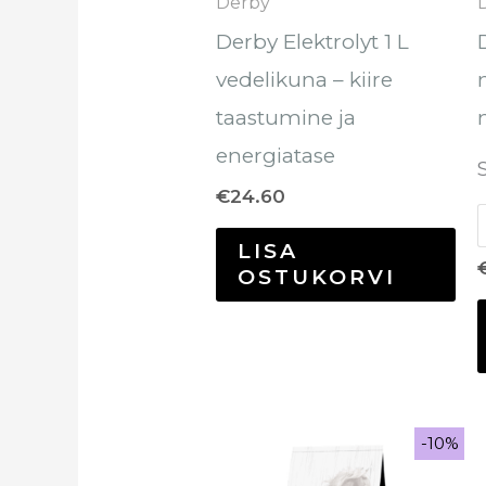
Derby
Derby Elektrolyt 1 L
vedelikuna – kiire
taastumine ja
energiatase
€
24.60
LISA
OSTUKORVI
Sale!
-10%
-10%
Algne
Praegune
hind
hind