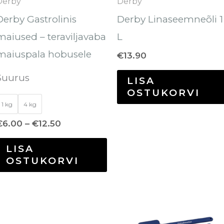
Derby
Derby
teha
Derby Gastrolinis
Derby Linaseemneõli 1
tootelehel.
maiused – teraviljavaba
L
maiuspala hobusele
€
13.90
Suurus
LISA
OSTUKORVI
1 kg
4 kg
€
6.00
–
€
12.50
LISA
OSTUKORVI
Hinnavahemik:
Sellel
€2.00