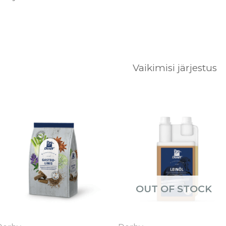
Hinnavahemik:
Sellel
€6.00
tootel
kuni
€12.50
on
mitu
varianti.
OUT OF STOCK
Valikuid
saab