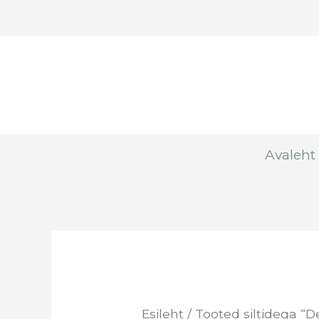
Skip
to
content
Avaleht
Esileht
/ Tooted siltidega “D