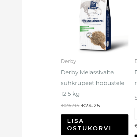
oli:
on:
€26.95.
€24.25.
Derby
Derby Melassivaba
suhkrupeet hobustele
12,5 kg
€
26.95
€
24.25
LISA
OSTUKORVI