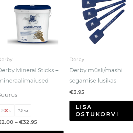
tootel
kuni
€32.95
on
mitu
varianti.
Valikuid
saab
Derby
Derby
teha
Derby Mineral Sticks –
Derby müsli/mashi
tootelehel.
mineraalimaiused
segamise lusikas
€
3.95
Suurus
LISA
300 g
7,5 kg
OSTUKORVI
€
2.00
–
€
32.95