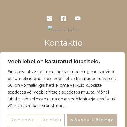
Kontaktid
+372 5660 1028
Veebilehel on kasutatud küpsiseid.
info@vaanatallid.ee
Sinu privaatsus on meie jaoks oluline ning me soovime,
Müügitingimused ja privaatsuspoliitika
et tunneksid end meie veebilehte kasutades turvaliselt.
Sul on võimalik igal hetkel oma valikuid küpsiste
seadetes või veebilehitseja seadetes muuta. Mõnel
juhul tuleb selleks muuta oma veebilehitseja seadistusi
või küpsised käsitsi kustutada.
Copyright © 2026 | Powered by Vääna Tallid
Kohanda
Keeldu
Nõustu kõigega