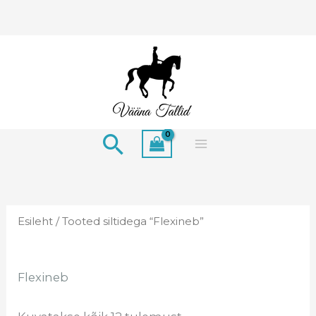
Skip
to
content
Search
Esileht
/ Tooted siltidega “Flexineb”
Flexineb