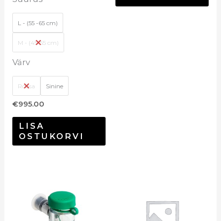
L - (55 -65 cm)
M - (45-55 cm)
Värv
Roosa
Sinine
€
995.00
LISA
OSTUKORVI