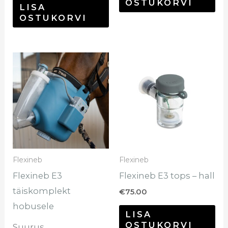
OSTUKORVI
LISA
OSTUKORVI
Sellel
tootel
on
mitu
varianti.
Valikuid
saab
Flexineb
Flexineb
teha
Flexineb E3
Flexineb E3 tops – hall
tootelehel.
täiskomplekt
€
75.00
hobusele
LISA
OSTUKORVI
Suurus