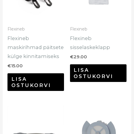
Flexineb
Flexineb
Flexineb
Flexineb
maskirihmad päitsete
sisselaskeklapp
külge kinnitamiseks
€
29.00
€
15.00
LISA
OSTUKORVI
LISA
OSTUKORVI