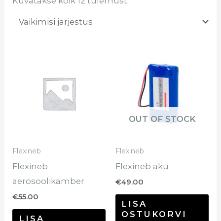
Kuvatakse kõik 12 tulemust
OUT OF STOCK
Flexineb
Flexineb
Flexineb
Flexineb aku
aerosoolikamber
€
49.00
€
55.00
LISA
OSTUKORVI
LISA