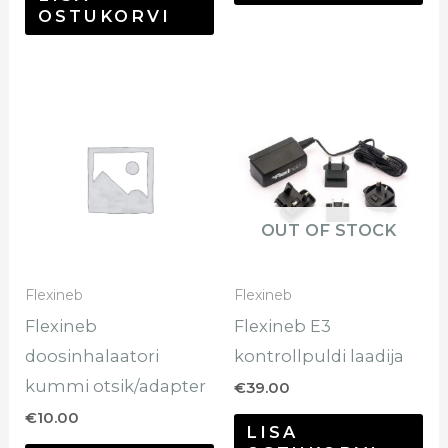
OSTUKORVI
OUT OF STOCK
Flexineb
Flexineb
Flexineb
Flexineb E3
doosinhalaatori
kontrollpuldi laadija
kummi otsik/adapter
€
39.00
€
10.00
LISA