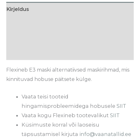
Kirjeldus
Hooldusjuhised
Tarneaeg
Arvustused (0)
Flexineb E3 maski alternatiivsed maskirihmad, mis
kinnituvad hobuse päitsete külge.
Vaata teisi tooteid
hingamisprobleemidega hobusele
SIIT
Vaata kogu Flexineb tootevalikut
SIIT
Küsimuste korral või laoseisu
täpsustamisel kirjuta
info@vaanatallid.ee