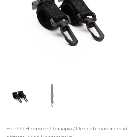
kogus
Esileht
/
Hobusele
/
Teraapia
/ Flexineb maskirihmad