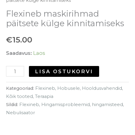
päitsete külge kinnitamiseks
Flexineb maskirihmad
päitsete külge kinnitamiseks
€
15.00
Saadavus:
Laos
LISA OSTUKORVI
Kategooriad:
Flexineb
,
Hobusele
,
Hooldusvahendid
,
Kõik tooted
,
Teraapia
Sildid:
Flexineb
,
Hingamisprobleemid
,
hingamisteed
,
Nebulisaator