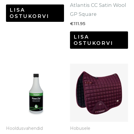
Atlantis CC Satin Wool
LISA
GP Square
OSTUKORVI
€
111.95
LISA
OSTUKORVI
Hooldusvahendid
Hobusele