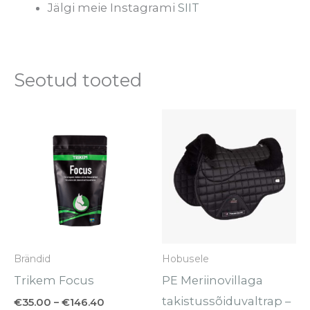
Jälgi meie Instagrami
SIIT
Seotud tooted
Hinnavahemik:
Sellel
€35.00
tootel
kuni
€146.40
on
mitu
varianti.
Valikuid
saab
Brändid
Hobusele
teha
Trikem Focus
PE Meriinovillaga
tootelehel.
takistussõiduvaltrap –
€
35.00
–
€
146.40