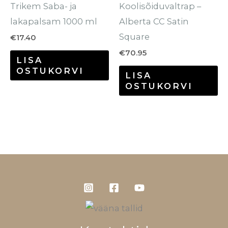
Trikem Saba- ja
Koolisõiduvaltrap –
lakapalsam 1000 ml
Alberta CC Satin
Square
€
17.40
€
70.95
LISA
OSTUKORVI
LISA
OSTUKORVI