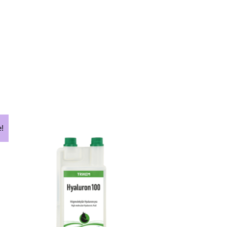
Hinnavahemik:
ellel
Sellel
e!
€45.50
ootel
tootel
kuni
€111.90
on
on
itu
mitu
arianti.
varianti.
alikuid
Valikuid