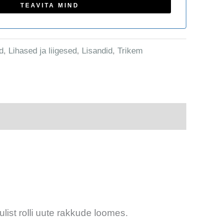
d
,
Lihased ja liigesed
,
Lisandid
,
Trikem
ist rolli uute rakkude loomes.