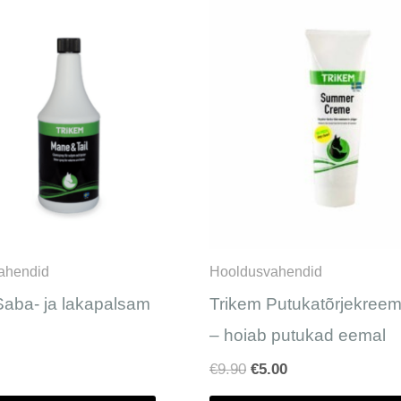
Algne
Praegune
hind
hind
oli:
on:
€9.90.
€5.00.
ahendid
Hooldusvahendid
Saba- ja lakapalsam
Trikem Putukatõrjekreem
– hoiab putukad eemal
€
9.90
€
5.00