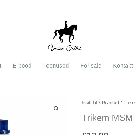
t
E-pood
Teenused
For sale
Kontakt
Trikem
Esileht
/
Brändid
/
Trik
MSM
Trikem MSM 
500
ml