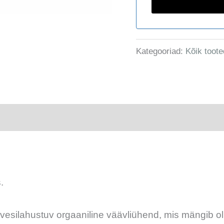
Kategooriad:
Kõik toote
.
silahustuv orgaaniline väävliühend, mis mängib olul