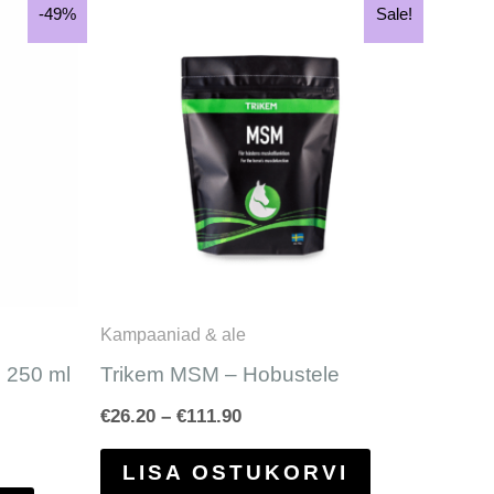
Hinnavahemik:
Sellel
-49%
-49%
Sale!
Sale!
€26.20
tootel
kuni
€111.90
on
mitu
varianti.
Valikuid
saab
teha
tootelehel.
Kampaaniad & ale
 250 ml
Trikem MSM – Hobustele
€
26.20
–
€
111.90
LISA OSTUKORVI