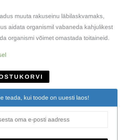
madus muuta rakuseinu läbilaskvamaks,
dus aidata organismil vabaneda kahjulikest
da organismi võimet omastada toitaineid.
sel
 OSTUKORVI
e teada, kui toode on uuesti laos!