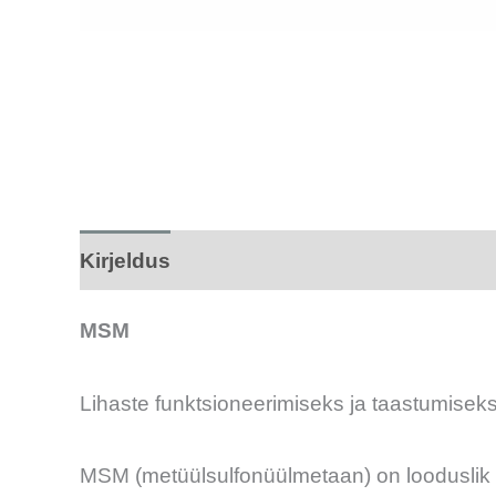
Kirjeldus
Tarneaeg
Arvustused (0)
MSM
Lihaste funktsioneerimiseks ja taastumiseks
MSM (metüülsulfonüülmetaan) on looduslik ve