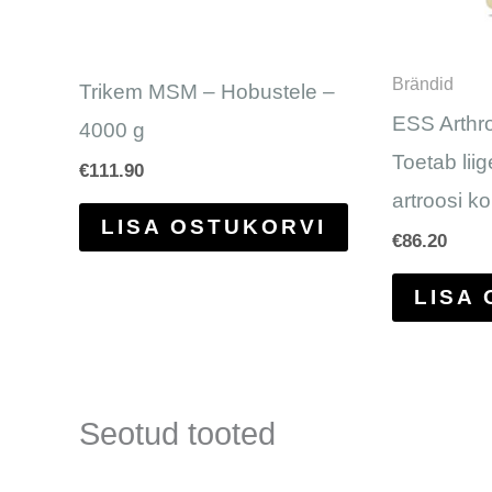
Brändid
Trikem MSM – Hobustele –
ESS Arthro
4000 g
Toetab liige
€
111.90
artroosi ko
LISA OSTUKORVI
€
86.20
LISA
Seotud tooted