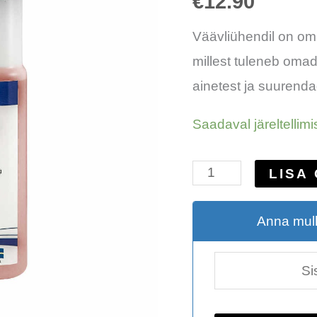
€
12.90
kogus
Väävliühendil on o
millest tuleneb oma
ainetest ja suurenda
Saadaval järeltellimi
LISA
Anna mull