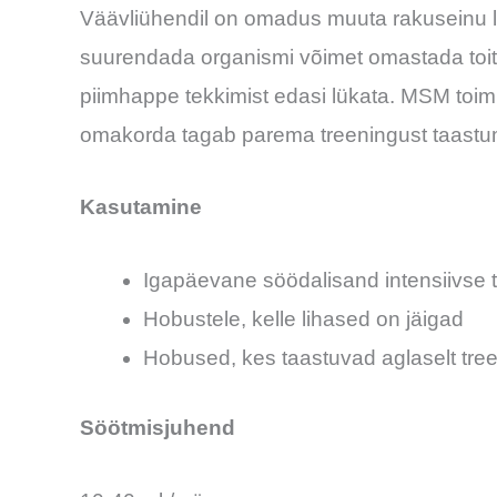
Väävliühendil on omadus muuta rakuseinu lä
suurendada organismi võimet omastada toita
piimhappe tekkimist edasi lükata. MSM toimi
omakorda tagab parema treeningust taastu
Kasutamine
Igapäevane söödalisand intensiivse
Hobustele, kelle lihased on jäigad
Hobused, kes taastuvad aglaselt treen
Söötmisjuhend