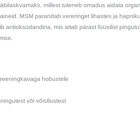
bilaskvamaks, millest tuleneb omadus aidata organi
ineid. MSM parandab vereringet lihastes ja hapniku
b antioksüdandina, mis aitab pärast füüsilist pingu
mise.
 treeningkavaga hobustele
ingutest või võistlustest