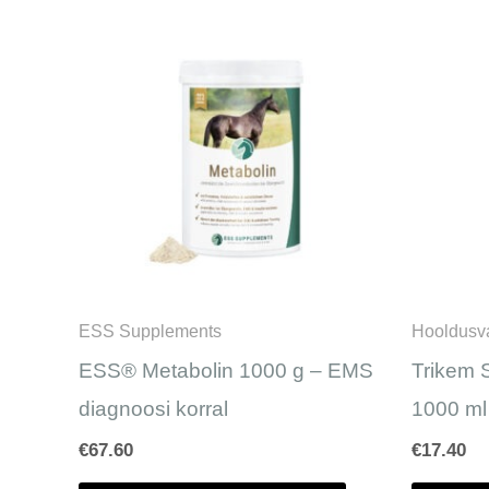
ESS Supplements
Hooldusv
ESS® Metabolin 1000 g – EMS
Trikem 
diagnoosi korral
1000 ml
€
67.60
€
17.40