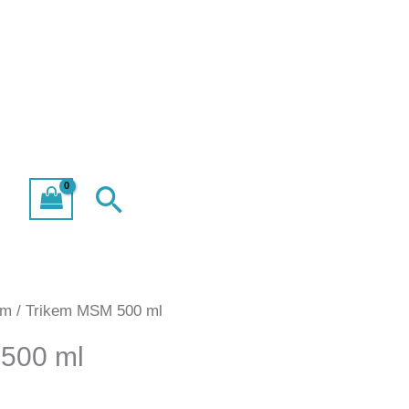
Search
em
/ Trikem MSM 500 ml
500 ml