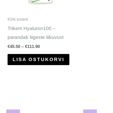
aab
saab
eha
teha
Kõik tooted
ootelehel.
tootelehel.
Trikem Hyaluron100 –
parandab liigeste liikuvust
€
45.50
–
€
111.90
LISA OSTUKORVI