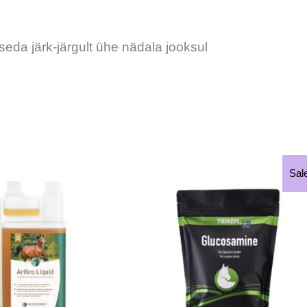
da järk-järgult ühe nädala jooksul
Hinnavahemik:
S
Sal
€29.70
t
kuni
€41.67
m
v
V