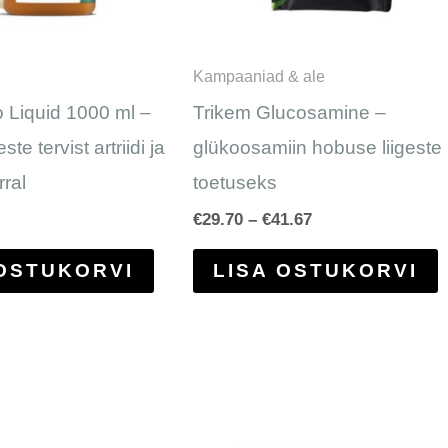
s
t
Kampaaniad & ale
t
 Liquid 1000 ml –
Trikem Glucosamine –
ste tervist artriidi ja
glükoosamiin hobuse liigeste
rral
toetuseks
€
29.70
–
€
41.67
 OSTUKORVI
LISA OSTUKORVI