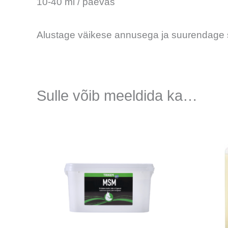
10-40 ml / päevas
Alustage väikese annusega ja suurendage se
Sulle võib meeldida ka…