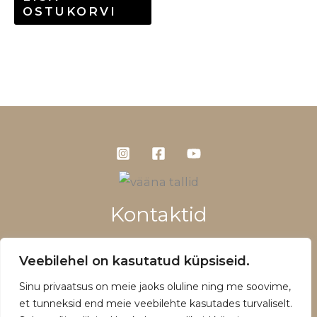
OSTUKORVI
Kontaktid
+372 5660 1028
Veebilehel on kasutatud küpsiseid.
info@vaanatallid.ee
Sinu privaatsus on meie jaoks oluline ning me soovime,
Müügitingimused ja privaatsuspoliitika
et tunneksid end meie veebilehte kasutades turvaliselt.