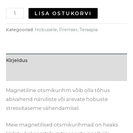
LISA OSTUKORVI
Kategooriad:
Hobusele
,
Premier
,
Teraapia
Kirjeldus
Arvustused (0)
Magnetiline otsmikurihm võib olla tõhus
abivahend närviliste või ärevate hobuste
stressitaseme vähendamisel.
Meie magnetilised otsmikurihmad on heaks