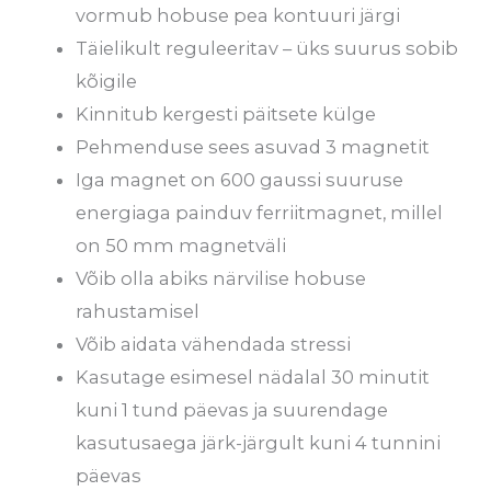
vormub hobuse pea kontuuri järgi
Täielikult reguleeritav – üks suurus sobib
kõigile
Kinnitub kergesti päitsete külge
Pehmenduse sees asuvad 3 magnetit
Iga magnet on 600 gaussi suuruse
energiaga painduv ferriitmagnet, millel
on 50 mm magnetväli
Võib olla abiks närvilise hobuse
rahustamisel
Võib aidata vähendada stressi
Kasutage esimesel nädalal 30 minutit
kuni 1 tund päevas ja suurendage
kasutusaega järk-järgult kuni 4 tunnini
päevas