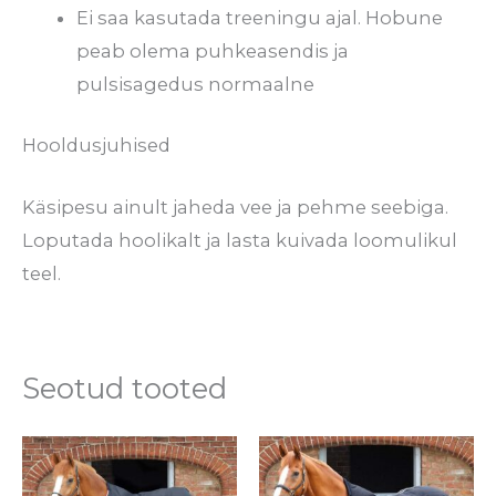
Ei saa kasutada treeningu ajal. Hobune
peab olema puhkeasendis ja
pulsisagedus normaalne
Hooldusjuhised
Käsipesu ainult jaheda vee ja pehme seebiga.
Loputada hoolikalt ja lasta kuivada loomulikul
teel.
Seotud tooted
Sellel
Se
tootel
to