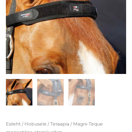
Esileht
/
Hobusele
/
Teraapia
/ Magni-Teque