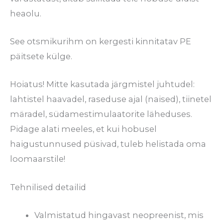
heaolu.
See
otsmikurihm
on kergesti kinnitatav PE
päitsete külge.
Hoiatus! Mitte kasutada järgmistel juhtudel:
lahtistel haavadel, raseduse ajal (naised), tiinetel
märadel, südamestimulaatorite läheduses.
Pidage alati meeles, et kui hobusel
haigustunnused püsivad, tuleb helistada oma
loomaarstile!
Tehnilised detailid
Valmistatud hingavast neopreenist, mis