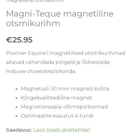
magnetiline otsmikurihm
Magni-Teque magnetiline
otsmikurihm
€
25.95
Premier Equine’i magnetilised otsmikurihmad
aitavad vähendada pingeid ja lõdvestada
hobuse otsaesisepiirkonda.
Magnetväli 50 mm magneti kohta
Kõrgekvaliteediline magnet
Magnetteraapia võtmepiirkonnad
Optimaalne kasutus 4 tundi
Saadavus:
Laos (saab järeltellida)