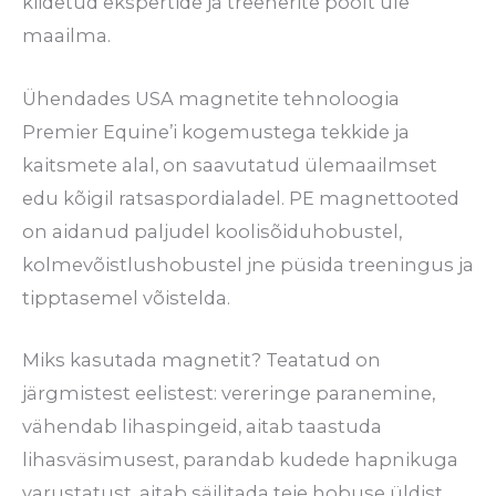
kiidetud ekspertide ja treenerite poolt üle
maailma.
Ühendades USA magnetite tehnoloogia
Premier Equine’i kogemustega tekkide ja
kaitsmete alal, on saavutatud ülemaailmset
edu kõigil ratsaspordialadel. PE magnettooted
on aidanud paljudel koolisõiduhobustel,
kolmevõistlushobustel jne püsida treeningus ja
tipptasemel võistelda.
Miks kasutada magnetit? Teatatud on
järgmistest eelistest: vereringe paranemine,
vähendab lihaspingeid, aitab taastuda
lihasväsimusest, parandab kudede hapnikuga
varustatust, aitab säilitada teie hobuse üldist