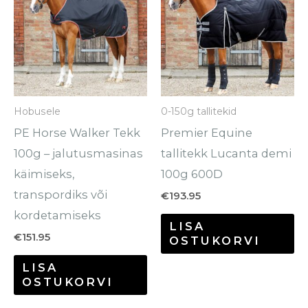
on
o
mitu
mi
varianti.
va
Valikuid
Va
saab
sa
Hobusele
0-150g tallitekid
teha
te
PE Horse Walker Tekk
Premier Equine
tootelehel.
to
100g – jalutusmasinas
tallitekk Lucanta demi
käimiseks,
100g 600D
transpordiks või
€
193.95
kordetamiseks
LISA
€
151.95
OSTUKORVI
LISA
OSTUKORVI