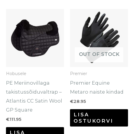
Se
to
o
mi
va
OUT OF STOCK
Va
sa
Hobusele
Premier
te
PE Meriinovillaga
Premier Equine
to
takistussõiduvaltrap –
Metaro naiste kindad
Atlantis CC Satin Wool
€
28.95
GP Square
LISA
€
111.95
OSTUKORVI
LISA