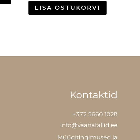
LISA OSTUKORVI
Kontaktid
+372 5660 1028
info@vaanatallid.ee
Müügitingimused ja