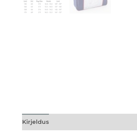
Kirjeldus
Lisainfo
Tehnilised detai