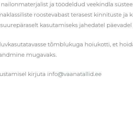
t nailonmaterjalist ja töödeldud veekindla süste
klassiliste roostevabast terasest kinnituste ja 
suurepäraselt kasutamiseks jahedatel päevadel 
duvkasutatavasse tõmblukuga hoiukotti, et hoida
skandmine mugavaks.
ustamisel kirjuta
info@vaanatallid.ee