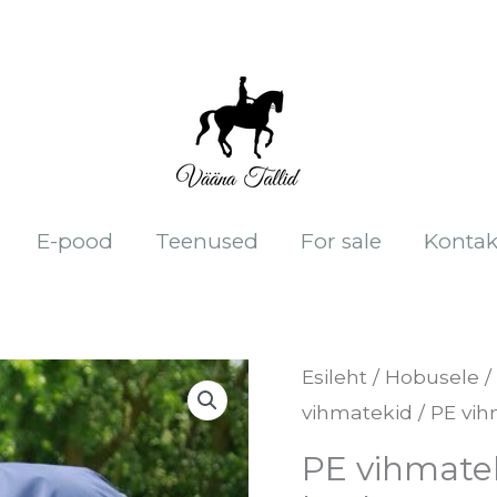
E-pood
Teenused
For sale
Kontak
PE
Esileht
/
Hobusele
/
vihmatekid
/ PE vih
vihmatekk
Titan
PE vihmate
40g