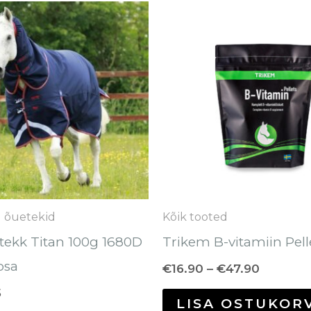
Hinnava
Sellel
€16.90
tootel
kuni
€47.90
on
mitu
varianti.
Valikuid
saab
teha
tootelehel.
g õuetekid
Kõik tooted
tekk Titan 100g 1680D
Trikem B-vitamiin Pell
osa
€
16.90
–
€
47.90
5
LISA OSTUKOR