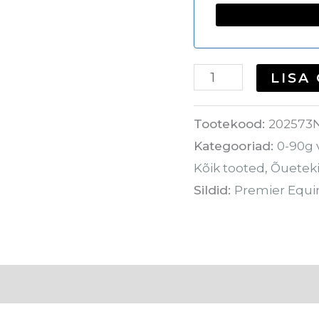
LISA
Tootekood:
202573
Kategooriad:
0-90g 
Kõik tooted
,
Õuetek
Sildid:
Premier Equi
lid
Hooldusjuhised
Tarneaeg
Arvustuse