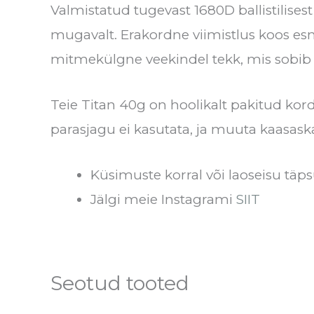
Valmistatud tugevast 1680D ballistilises
mugavalt. Erakordne viimistlus koos esma
mitmekülgne veekindel tekk, mis sobib 
Teie Titan 40g on hoolikalt pakitud kor
parasjagu ei kasutata, ja muuta kaasa
Küsimuste korral või laoseisu täps
Jälgi meie Instagrami
SIIT
Seotud tooted