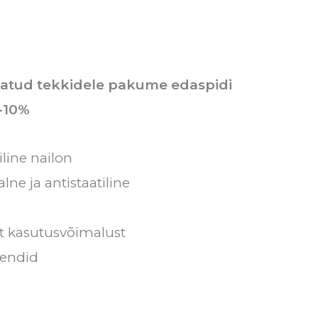
tatud tekkidele pakume edaspidi
 -10%
iline nailon
lne ja antistaatiline
t kasutusvõimalust
endid