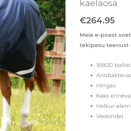
kaelaosa
1680D
€
264.95
+
kaelaosa
Meie e-poest soe
kogus
tekipesu teenust
1680D ballist
Antibakteriaa
Hingav
Kaks erineva
Helkur-elem
Veekindel