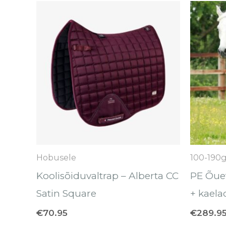
Hobusele
100-190
Koolisõiduvaltrap – Alberta CC
PE Õue
Satin Square
+ kaela
€
70.95
€
289.9