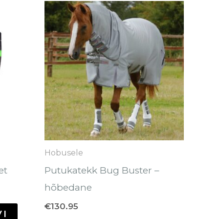
hemik:
Sellel
Sellel
tootel
tootel
on
on
mitu
mitu
varianti.
varianti.
Valikuid
Valikuid
saab
saab
teha
teha
tootelehel.
tootelehel.
Hobusele
et
Putukatekk Bug Buster –
hõbedane
€
130.95
VI