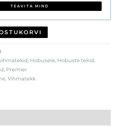
 OSTUKORVI
N
vihmatekid
,
Hobusele
,
Hobuste tekid
,
id
,
Premier
ne
,
Vihmatekk
d (0)