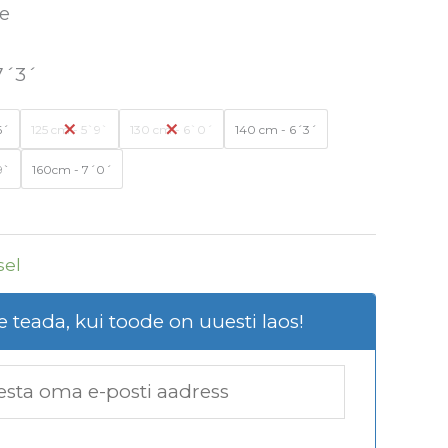
e
7´3´
6´
125 cm - 5`9`
130 cm - 6`0´
140 cm - 6´3´
9`
160cm - 7´0´
sel
 teada, kui toode on uuesti laos!