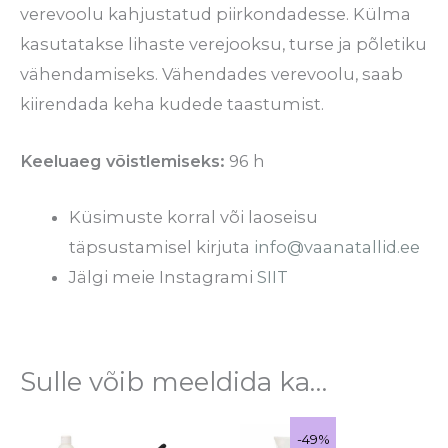
verevoolu kahjustatud piirkondadesse. Külma
kasutatakse lihaste verejooksu, turse ja põletiku
vähendamiseks. Vähendades verevoolu, saab
kiirendada keha kudede taastumist.
Keeluaeg võistlemiseks:
96 h
Küsimuste korral või laoseisu
täpsustamisel kirjuta
info@vaanatallid.ee
Jälgi meie Instagrami
SIIT
Sulle võib meeldida ka…
Hinnavahemik:
Algne
Praegune
Sellel
-49%
-49%
Sale!