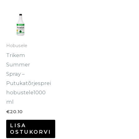
Hobusele
Trikem
Summer
Spray –
Putukatõrjesprei
hobustele1000
ml
€
20.10
LISA
OSTUKORVI