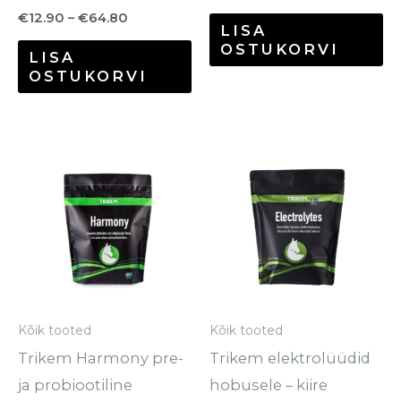
€
12.90
–
€
64.80
LISA
OSTUKORVI
LISA
OSTUKORVI
Hinnavahemik:
Hinnavahem
Sellel
Se
€30.70
€24.00
tootel
to
kuni
kuni
€116.80
€59.95
on
o
mitu
mi
varianti.
va
Valikuid
Va
saab
sa
Kõik tooted
Kõik tooted
teha
te
Trikem Harmony pre-
Trikem elektrolüüdid
tootelehel.
to
ja probiootiline
hobusele – kiire