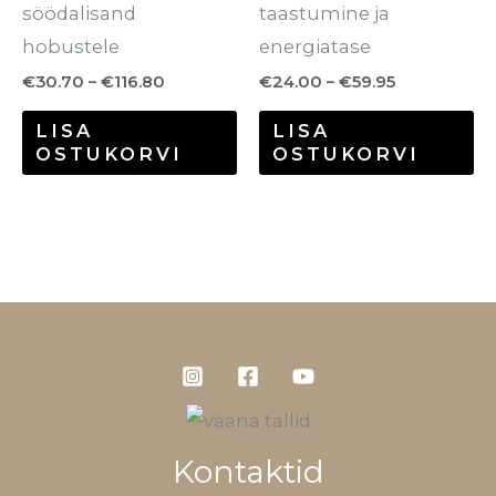
söödalisand
taastumine ja
hobustele
energiatase
€
30.70
–
€
116.80
€
24.00
–
€
59.95
LISA
LISA
OSTUKORVI
OSTUKORVI
Kontaktid