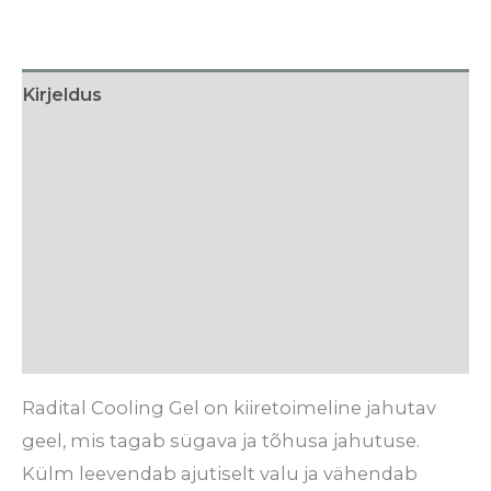
Kirjeldus
Lisainfo
Kasutamine
Koostis
Tarneaeg
Arvustused (0)
Radital Cooling Gel on kiiretoimeline jahutav
geel, mis tagab sügava ja tõhusa jahutuse.
Külm leevendab ajutiselt valu ja vähendab