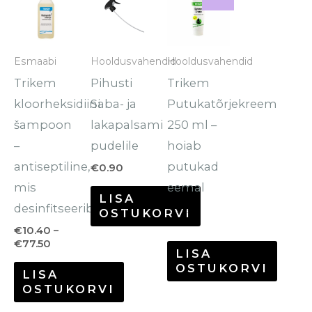
€10.40
hind
hind
tootel
kuni
oli:
on:
€77.50
€9.90.
€5.00.
on
mitu
Esmaabi
Hooldusvahendid
Hooldusvahendid
varianti.
Trikem
Pihusti
Trikem
Valikuid
kloorheksidiini
Saba- ja
Putukatõrjekreem
saab
šampoon
lakapalsami
250 ml –
teha
–
pudelile
hoiab
tootelehel.
antiseptiline,
putukad
€
0.90
mis
eemal
LISA
desinfitseerib
€
9.90
OSTUKORVI
€
5.00
€
10.40
–
€
77.50
LISA
OSTUKORVI
LISA
OSTUKORVI