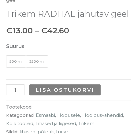
geel
Trikem RADITAL jahutav geel
€
13.00
–
€
42.60
Suurus
500 ml
2500 ml
LISA OSTUKORVI
Tootekood:
-
Kategooriad:
Esmaabi
,
Hobusele
,
Hooldusvahendid
,
Kõik tooted
,
Lihased ja liigesed
,
Trikem
Sildid:
lihased
,
põletik
,
turse