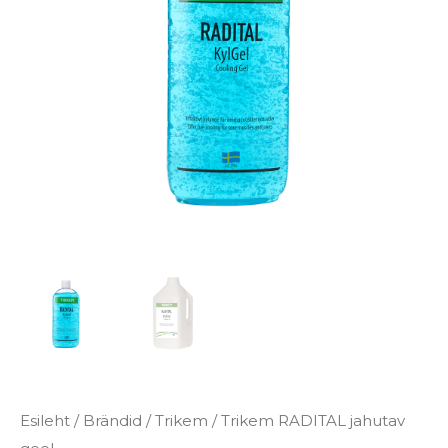
€42.60
Esileht
/
Brändid
/
Trikem
/ Trikem RADITAL jahutav