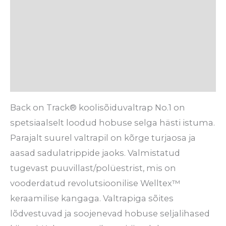
Lisainfo
Hooldusjuhised
Tarneaeg
Arvustused (0)
Back on Track® koolisõiduvaltrap No.1 on
spetsiaalselt loodud hobuse selga hästi istuma.
Parajalt suurel valtrapil on kõrge turjaosa ja
aasad sadulatrippide jaoks. Valmistatud
tugevast puuvillast/polüestrist, mis on
vooderdatud revolutsioonilise Welltex™
keraamilise kangaga. Valtrapiga sõites
lõdvestuvad ja soojenevad hobuse seljalihased