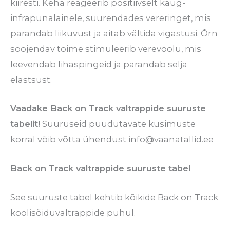
kiiresti. Keha reageerib positiivselt kaug-
infrapunalainele, suurendades vereringet, mis
parandab liikuvust ja aitab vältida vigastusi. Õrn
soojendav toime stimuleerib verevoolu, mis
leevendab lihaspingeid ja parandab selja
elastsust.
Vaadake Back on Track valtrappide suuruste
tabelit!
Suuruseid puudutavate küsimuste
korral võib võtta ühendust info@vaanatallid.ee
Back on Track valtrappide suuruste tabel
See suuruste tabel kehtib kõikide Back on Track
koolisõiduvaltrappide puhul.