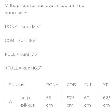
Valtrapi suurus vastavalt sadula istme
suurusele:
PONY = kuni 15,5”
COB = kuni 16,5”
FULL = kuni 17,5”
XFULL = kuni 18,5”
Suurus
PONY
COB
FULL
XF
selja
55
57,5
60
62,
A
pikkus
cm
cm
cm
c