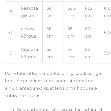
keskosa
56
58,5
61,5
64,
B
pikkus
cm
cm
cm
c
eesosa
56
58
60
C
62
kõrgus
cm
cm
cm
tagaosa
52
54
56
D
58
kõrgus
cm
cm
cm
Pane tähele! Kõik mõõdud on ligikaudsed. Iga
hobune on erinev, meie suuruste tabel on
ainult lähtepunktiks, et leida oma hobusele
sobivaim suurus.
Küsimuste korral või laoseisu täpsustamisel