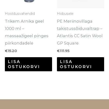
Hooldusvahendid
Hobusele
Trikem Arnika geel
PE Meriinovillaga
1000 ml –
takistussõiduvaltrap –
massaažigeel pinges
Atlantis CC Satin Wool
piirkondadele
GP Square
€
15.20
€
111.95
LISA
LISA
OSTUKORVI
OSTUKORVI