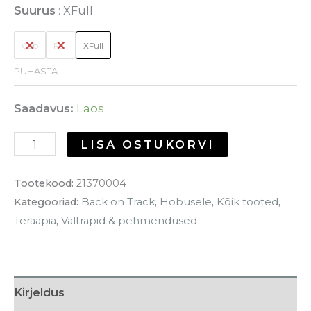
Suurus
XFull
Cob
Full
XFull
PUHASTA
Saadavus:
Laos
LISA OSTUKORVI
Tootekood:
21370004
Kategooriad:
Back on Track
,
Hobusele
,
Kõik tooted
,
Teraapia
,
Valtrapid & pehmendused
Kirjeldus