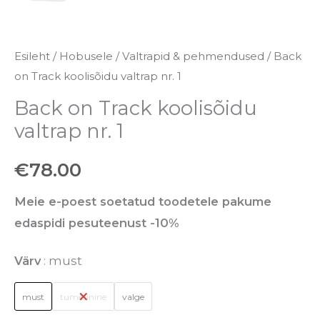
Esileht
/
Hobusele
/
Valtrapid & pehmendused
/ Back
on Track koolisõidu valtrap nr. 1
Back on Track koolisõidu
valtrap nr. 1
€
78.00
Meie e-poest soetatud toodetele pakume
edaspidi pesuteenust -10%
Värv
must
must
tumesinine
valge