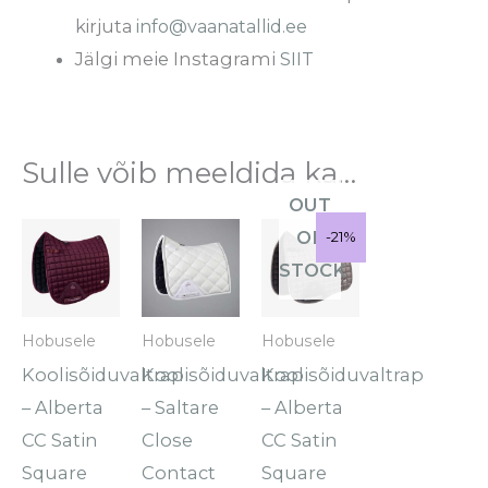
kirjuta
info@vaanatallid.ee
Jälgi meie Instagrami
SIIT
Sulle võib meeldida ka…
OUT
Praegune
Algne
OF
Sale!
-21%
-21%
hind
hind
on:
oli:
STOCK
€55.95.
€70.95.
Hobusele
Hobusele
Hobusele
Koolisõiduvaltrap
Koolisõiduvaltrap
Koolisõiduvaltrap
– Alberta
– Saltare
– Alberta
CC Satin
Close
CC Satin
Square
Contact
Square