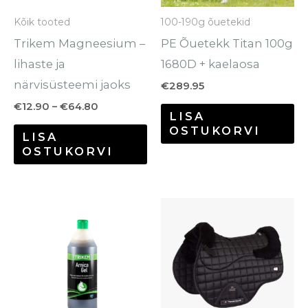
saab
sa
Kõik tooted
100-190g õuetekid
teha
te
Trikem Magneesium –
PE Õuetekk Titan 100g
tootelehel.
to
lihaste ja
1680D + kaelaosa
närvisüsteemi jaoks
€
289.95
€
12.90
–
€
64.80
LISA
OSTUKORVI
LISA
OSTUKORVI