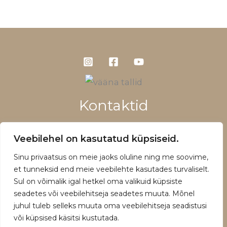
Kontaktid
+372 5660 1028
Veebilehel on kasutatud küpsiseid.
info@vaanatallid.ee
Sinu privaatsus on meie jaoks oluline ning me soovime,
Müügitingimused ja privaatsuspoliitika
et tunneksid end meie veebilehte kasutades turvaliselt.
Sul on võimalik igal hetkel oma valikuid küpsiste
seadetes või veebilehitseja seadetes muuta. Mõnel
juhul tuleb selleks muuta oma veebilehitseja seadistusi
või küpsised käsitsi kustutada.
Copyright © 2026 | Powered by Vääna Tallid