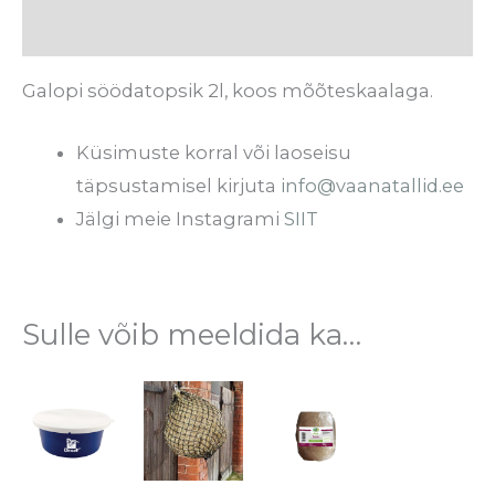
Arvustused (0)
Galopi söödatopsik 2l, koos mõõteskaalaga.
Küsimuste korral või laoseisu
täpsustamisel kirjuta
info@vaanatallid.ee
Jälgi meie Instagrami
SIIT
Sulle võib meeldida ka…