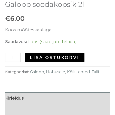
Galopp söödakopsik 2l
€
6.00
Koos mõõteskaalaga
Saadavus:
Laos (saab järeltellida)
LISA OSTUKORVI
Kategooriad:
Galopp
,
Hobusele
,
Kõik tooted
,
Talli
Kirjeldus
Tarneaeg