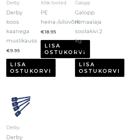
Derby
Kõik tooted
Galopp
Derby
PE
Galopp
koos
heina-/silovõrk
Himaalaja
kaanega
soolakivi 2
€
18.95
müslikauss
kg
LISA
€
9.95
€
8.10
OSTUKORVI
LISA
LISA
OSTUKORVI
OSTUKORVI
Derby
Derby