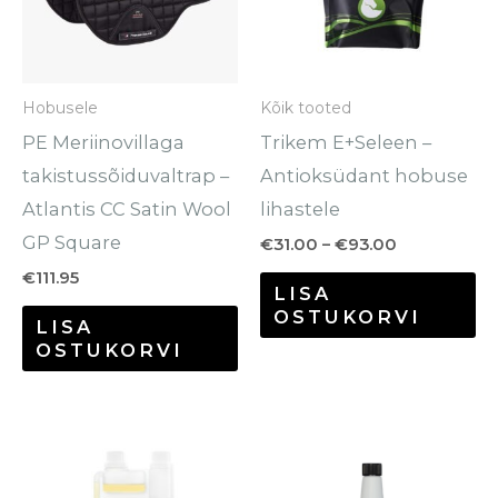
va
Va
sa
Hobusele
Kõik tooted
te
PE Meriinovillaga
Trikem E+Seleen –
to
takistussõiduvaltrap –
Antioksüdant hobuse
Atlantis CC Satin Wool
lihastele
GP Square
€
31.00
–
€
93.00
€
111.95
LISA
OSTUKORVI
LISA
OSTUKORVI