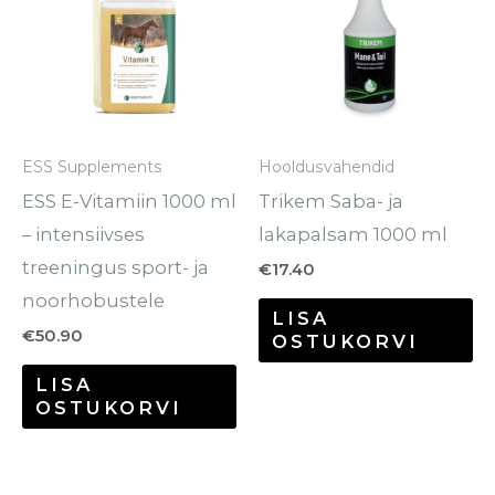
ESS Supplements
Hooldusvahendid
ESS E-Vitamiin 1000 ml
Trikem Saba- ja
– intensiivses
lakapalsam 1000 ml
treeningus sport- ja
€
17.40
noorhobustele
LISA
€
50.90
OSTUKORVI
LISA
OSTUKORVI