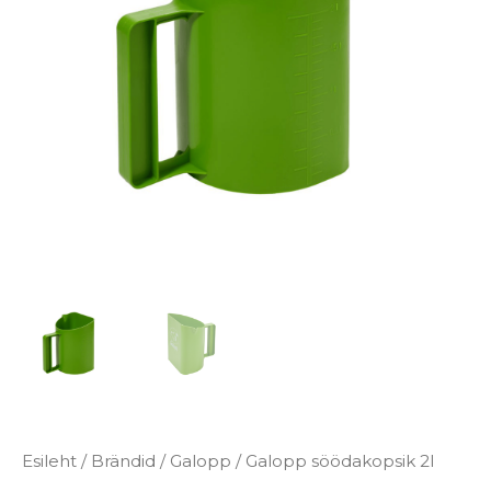
Esileht
/
Brändid
/
Galopp
/ Galopp söödakopsik 2l