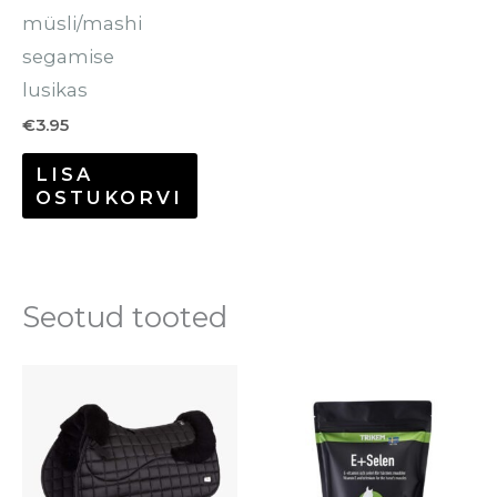
müsli/mashi
segamise
lusikas
€
3.95
LISA
OSTUKORVI
Seotud tooted
Hinnavahem
Se
€31.00
to
kuni
€93.00
o
mi