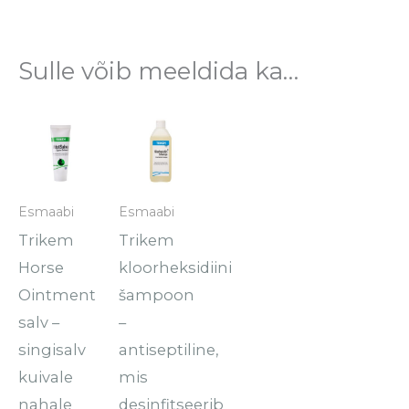
Sulle võib meeldida ka…
Hinnavahemik:
Hinnavahemik:
Sellel
Sellel
€7.90
€10.40
tootel
tootel
kuni
kuni
€15.50
€77.50
on
on
mitu
mitu
Esmaabi
Esmaabi
varianti.
varianti.
Trikem
Trikem
Valikuid
Valikuid
Horse
kloorheksidiini
saab
saab
Ointment
šampoon
teha
teha
salv –
–
tootelehel.
tootelehel.
singisalv
antiseptiline,
kuivale
mis
nahale
desinfitseerib