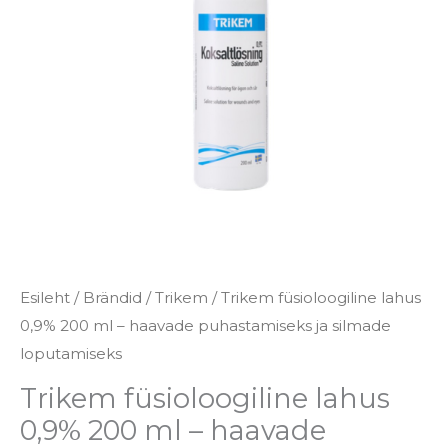
ml
-
haavade
puhastamiseks
ja
silmade
loputamiseks
kogus
Esileht
/
Brändid
/
Trikem
/ Trikem füsioloogiline lahus
0,9% 200 ml – haavade puhastamiseks ja silmade
loputamiseks
Trikem füsioloogiline lahus
0,9% 200 ml – haavade