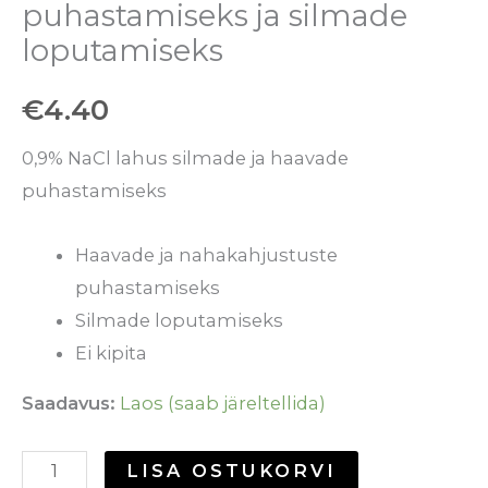
puhastamiseks ja silmade
loputamiseks
€
4.40
0,9% NaCl lahus silmade ja haavade
puhastamiseks
Haavade ja nahakahjustuste
puhastamiseks
Silmade loputamiseks
Ei kipita
Saadavus:
Laos (saab järeltellida)
LISA OSTUKORVI