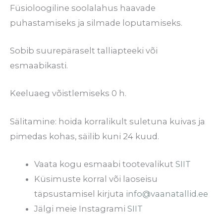
Füsioloogiline soolalahus haavade
puhastamiseks ja silmade loputamiseks.
Sobib suurepäraselt talliapteeki või
esmaabikasti.
Keeluaeg võistlemiseks 0 h.
Sälitamine: hoida korralikult suletuna kuivas ja
pimedas kohas, säilib kuni 24 kuud.
Vaata kogu esmaabi tootevalikut
SIIT
Küsimuste korral või laoseisu
täpsustamisel kirjuta
info@vaanatallid.ee
Jälgi meie Instagrami
SIIT