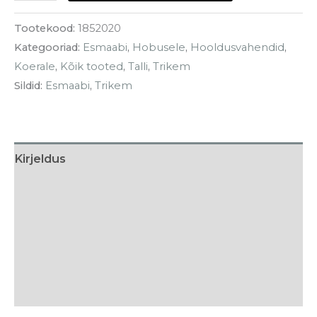
Tootekood:
1852020
Kategooriad:
Esmaabi
,
Hobusele
,
Hooldusvahendid
,
Koerale
,
Kõik tooted
,
Talli
,
Trikem
Sildid:
Esmaabi
,
Trikem
Kirjeldus
Kasutamine
Koostis
Tarneaeg
Arvustused (0)