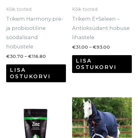
saab
sa
Kõik tooted
Kõik tooted
teha
te
Trikem Harmony pre-
Trikem E+Seleen –
tootelehel.
to
ja probiootiline
Antioksüdant hobuse
söödalisand
lihastele
hobustele
€
31.00
–
€
93.00
€
30.70
–
€
116.80
LISA
OSTUKORVI
LISA
OSTUKORVI
Hinnavahemik:
Sellel
Se
€14.30
tootel
to
kuni
€50.90
on
o
mitu
mi