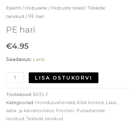
Esileht
/
Hobusele
/
Hobuste tekid
/
Tekkide
tarvikud
/ PE hari
PE hari
€
4.95
Saadavus:
Laos
LISA OSTUKORVI
Tootekood:
6035-F
Kategooriad:
Hooldusvahendid
,
Kõik tooted
,
Laka-,
saba- ja karvahooldus
,
Premier
,
Puhastamise
tarvikud
,
Tekkide tarvikud