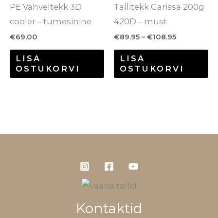
PE Vahveltekk 3D
Tallitekk Garissa 200g
tootelehel.
to
cooler – tumesinine
420D – must
€
69.00
€
89.95
–
€
108.95
LISA
LISA
OSTUKORVI
OSTUKORVI
Kontaktid