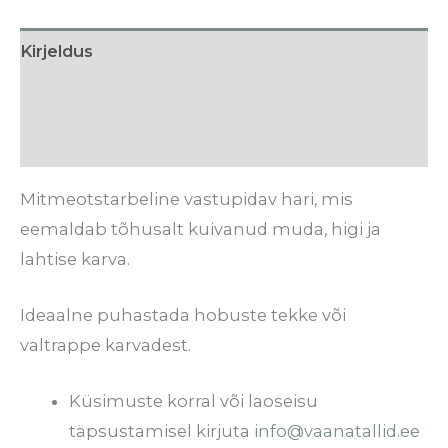
Kirjeldus
Tarneaeg
Arvustused (0)
Mitmeotstarbeline vastupidav hari, mis
eemaldab tõhusalt kuivanud muda, higi ja
lahtise karva.
Ideaalne puhastada hobuste tekke või
valtrappe karvadest.
Küsimuste korral või laoseisu
täpsustamisel kirjuta
info@vaanatallid.ee