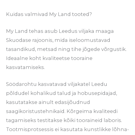
Kuidas valmivad My Land tooted?
My Land tehas asub Leedus viljaka maaga
Skuodase rajoonis, mida iseloomustavad
tasandikud, metsad ning tihe jõgede võrgustik.
Ideaalne koht kvaliteetse tooraine
kasvatamiseks.
Söödarohtu kasvatavad viljakatel Leedu
põldudel kohalikud talud ja hobusepidajad,
kasutatakse ainult edasijõudnud
saagikoristustehnikaid. Kõrgeima kvaliteedi
tagamiseks testitakse kõiki tooraineid laboris.
Tootmisprotsessis ei kasutata kunstlikke lõhna-