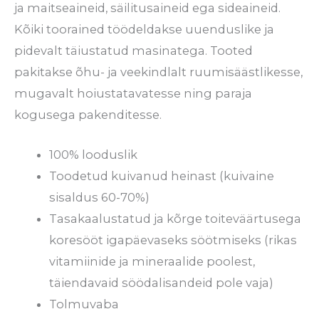
ja maitseaineid, säilitusaineid ega sideaineid.
Kõiki toorained töödeldakse uuenduslike ja
pidevalt täiustatud masinatega. Tooted
pakitakse õhu- ja veekindlalt ruumisäästlikesse,
mugavalt hoiustatavatesse ning paraja
kogusega pakenditesse.
100% looduslik
Toodetud kuivanud heinast (kuivaine
sisaldus 60-70%)
Tasakaalustatud ja kõrge toiteväärtusega
koresööt igapäevaseks söötmiseks (rikas
vitamiinide ja mineraalide poolest,
täiendavaid söödalisandeid pole vaja)
Tolmuvaba