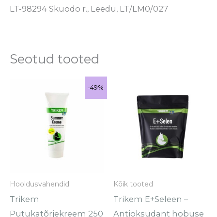
LT-98294 Skuodo r., Leedu, LT/LM0/027
Seotud tooted
Algne
Praegune
Hinnavahem
Se
-49%
-49%
Sale!
hind
hind
€31.00
to
oli:
on:
kuni
€9.90.
€5.00.
€93.00
o
mi
va
Va
sa
Hooldusvahendid
Kõik tooted
te
Trikem
Trikem E+Seleen –
to
Putukatõrjekreem 250
Antioksüdant hobuse