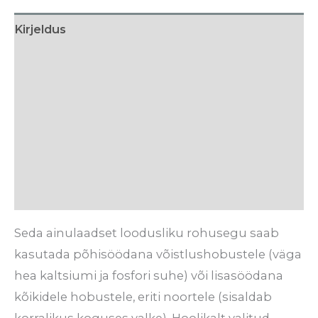
Kirjeldus
Lisainfo
Söötmissoovitus
Koostis
Tarneaeg
Arvustused (0)
Seda ainulaadset loodusliku rohusegu saab
kasutada põhisöödana võistlushobustele (väga
hea kaltsiumi ja fosfori suhe) või lisasöödana
kõikidele hobustele, eriti noortele (sisaldab
korralikus koguses valke). Hoolikalt valitud