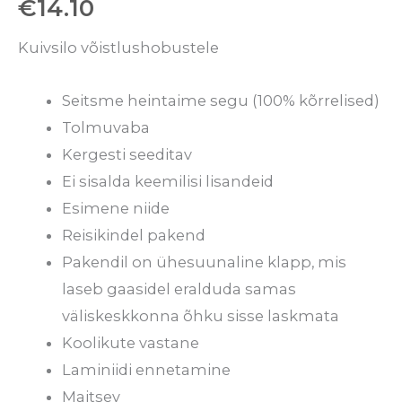
€
14.10
Kuivsilo võistlushobustele
Seitsme heintaime segu (100% kõrrelised)
Tolmuvaba
Kergesti seeditav
Ei sisalda keemilisi lisandeid
Esimene niide
Reisikindel pakend
Pakendil on ühesuunaline klapp, mis
laseb gaasidel eralduda samas
väliskeskkonna õhku sisse laskmata
Koolikute vastane
Laminiidi ennetamine
Maitsev