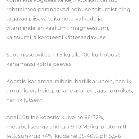
rohttaimed parandavad hobuse toitumist ning
tagavad piisava toitainete, valkude ja
vitamiinide, sh kaaliumi, magneesiumi,
kaltsiumi ja karoteeni kättesaadavuse.
Söötmissoovitus: 1-1,5 kg silo 100 kg hobuse
kehamassi kohta päevas.
Koostis: karjamaa-raihein, harilik aruhein, harilik
timut, kaerahein, punane aruhein, aasnurmikas,
harilik lutsern
Analüütiline koostis: kuivaine 66-72%,
metaboliseeruv energia 9-10 MJ/kg, proteiin 11-
14%, suhkrud <4%, kiudaine 35-40%, pH 5,5-6