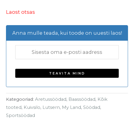
Laost otsas
Anna mulle teada, kui toode on uuesti laos!
Kategooriad:
Aretussöödad
,
Baassöödad
,
Kõik
tooted
,
Kuivsilo
,
Lutsern
,
My Land
,
Söödad
,
Sportsöödad