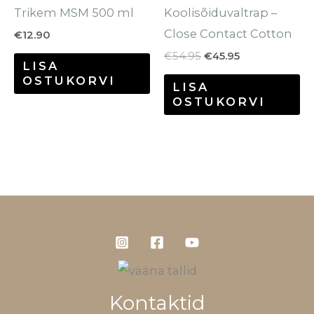
Trikem MSM 500 ml
Koolisõiduvaltrap –
Close Contact Cotton
€
12.90
€
54.95
€
45.95
LISA
OSTUKORVI
LISA
OSTUKORVI
Kontaktid