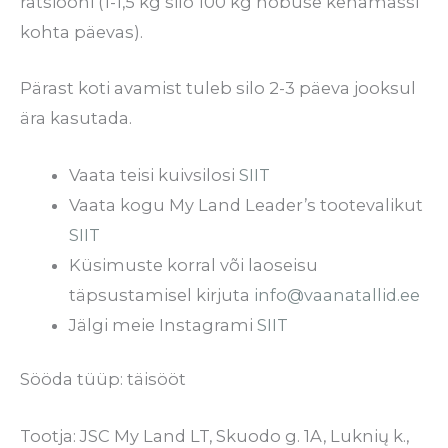
ratsiooni (1-1,5 kg silo 100 kg hobuse kehamassi
kohta päevas).
Pärast koti avamist tuleb silo 2-3 päeva jooksul
ära kasutada.
Vaata teisi kuivsilosi
SIIT
Vaata kogu My Land Leader’s tootevalikut
SIIT
Küsimuste korral või laoseisu
täpsustamisel kirjuta
info@vaanatallid.ee
Jälgi meie Instagrami
SIIT
Sööda tüüp: täisööt
Tootja: JSC My Land LT, Skuodo g. 1A, Luknių k.,