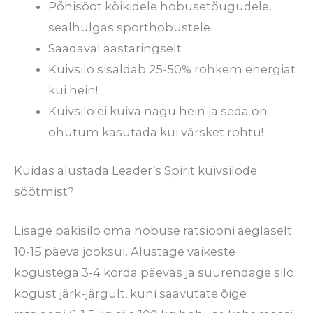
Põhisööt kõikidele hobusetõugudele,
sealhulgas sporthobustele
Saadaval aastaringselt
Kuivsilo sisaldab 25-50% rohkem energiat
kui hein!
Kuivsilo ei kuiva nagu hein ja seda on
ohutum kasutada kui värsket rohtu!
Kuidas alustada Leader’s Spirit kuivsilode
söötmist?
Lisage pakisilo oma hobuse ratsiooni aeglaselt
10-15 päeva jooksul. Alustage väikeste
kogustega 3-4 korda päevas ja suurendage silo
kogust järk-järgult, kuni saavutate õige