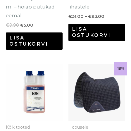
ml – hoiab putukad
lihastele
eemal
€
31.00
–
€
93.00
€
9.90
€
5.00
LISA
OSTUKORVI
LISA
OSTUKORVI
Algne
Praegune
Sale!
-16%
-16%
hind
hind
oli:
on:
€54.95.
€45.95.
Kõik tooted
Hobusele