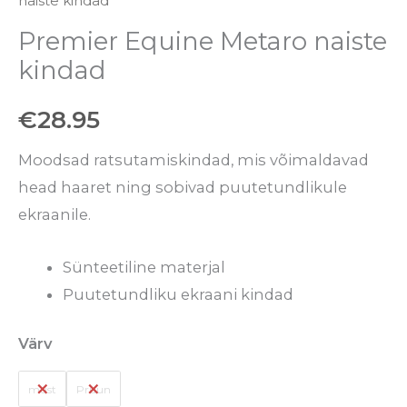
naiste kindad
Premier Equine Metaro naiste
kindad
€
28.95
Moodsad ratsutamiskindad, mis võimaldavad
head haaret ning sobivad puutetundlikule
ekraanile.
Sünteetiline materjal
Puutetundliku ekraani kindad
Värv
must
Pruun