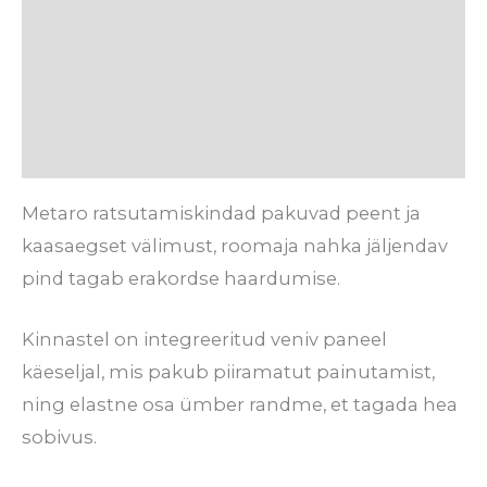
Tehnilised detailid
Hooldusjuhised
Tarneaeg
Arvustused (0)
Metaro ratsutamiskindad pakuvad peent ja
kaasaegset välimust, roomaja nahka jäljendav
pind tagab erakordse haardumise.
Kinnastel on integreeritud veniv paneel
käeseljal, mis pakub piiramatut painutamist,
ning elastne osa ümber randme, et tagada hea
sobivus.