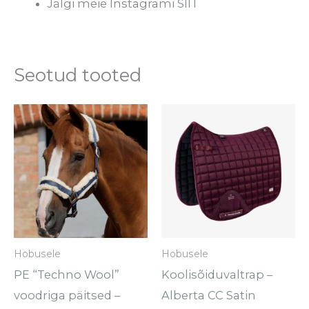
Jälgi meie Instagrami
SIIT
Seotud tooted
Sellel
tootel
on
mitu
varianti.
Valikuid
saab
Hobusele
Hobusele
teha
PE “Techno Wool”
Koolisõiduvaltrap –
tootelehel.
voodriga päitsed –
Alberta CC Satin