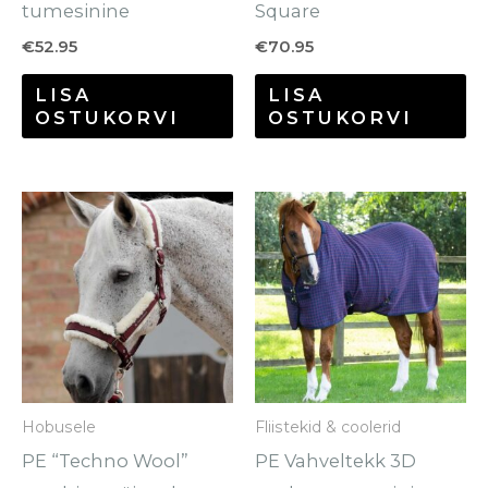
tumesinine
Square
€
52.95
€
70.95
LISA
LISA
OSTUKORVI
OSTUKORVI
Sellel
Se
tootel
to
on
o
mitu
mi
varianti.
va
Valikuid
Va
saab
sa
Hobusele
Fliistekid & coolerid
teha
te
PE “Techno Wool”
PE Vahveltekk 3D
tootelehel.
to