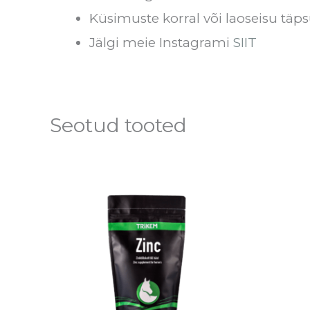
Küsimuste korral või laoseisu täps
Jälgi meie Instagrami
SIIT
Seotud tooted
Hinnavahemik:
Sellel
€14.30
tootel
kuni
€50.90
on
mitu
varianti.
Valikuid