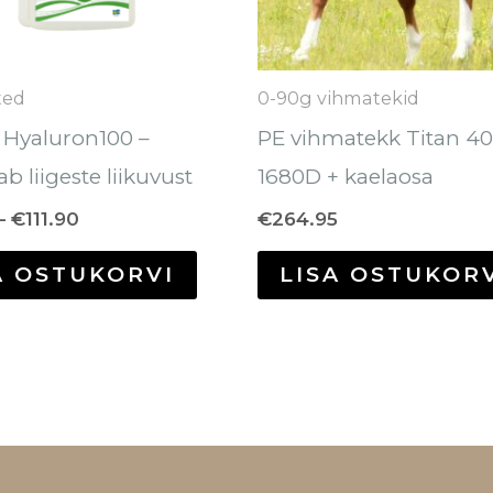
saab
teha
tootelehel.
ted
0-90g vihmatekid
 Hyaluron100 –
PE vihmatekk Titan 4
b liigeste liikuvust
1680D + kaelaosa
–
€
111.90
€
264.95
A OSTUKORVI
LISA OSTUKOR