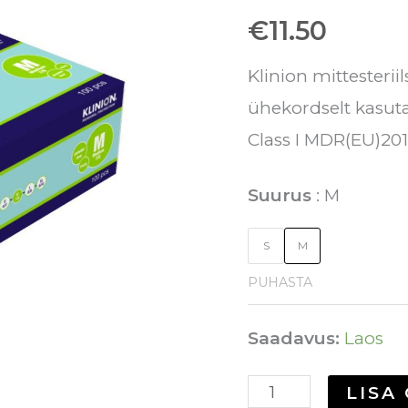
€
11.50
100
tk
Klinion mittesteri
kogus
ühekordselt kasutat
Class I MDR(EU)20
Suurus
M
S
M
PUHASTA
Saadavus:
Laos
LISA