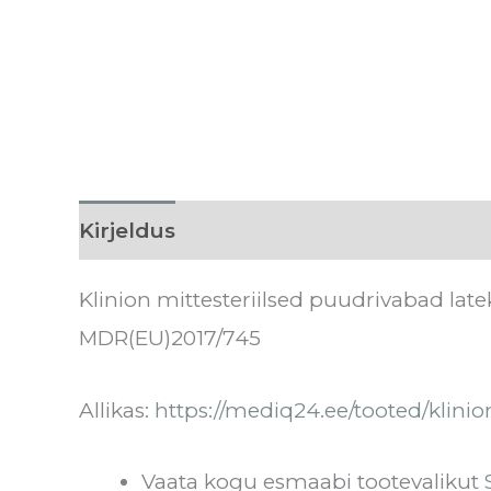
Kirjeldus
Lisainfo
Kasutamine
K
Klinion mittesteriilsed puudrivabad latek
MDR(EU)2017/745
Allikas:
https://mediq24.ee/tooted/kli
Vaata kogu esmaabi tootevalikut