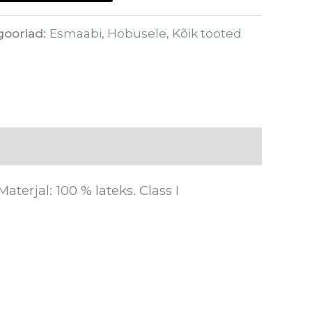
gooriad:
Esmaabi
,
Hobusele
,
Kõik tooted
terjal: 100 % lateks. Class I