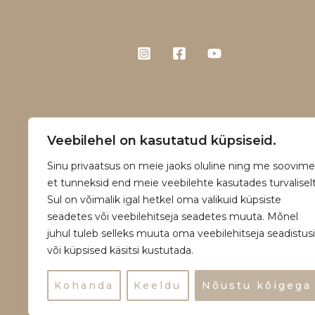
Veebilehel on kasutatud küpsiseid.
Sinu privaatsus on meie jaoks oluline ning me soovime
et tunneksid end meie veebilehte kasutades turvaliselt
Sul on võimalik igal hetkel oma valikuid küpsiste
seadetes või veebilehitseja seadetes muuta. Mõnel
juhul tuleb selleks muuta oma veebilehitseja seadistusi
või küpsised käsitsi kustutada.
Copyright © 2026 | Powered by Vääna Ta
Kohanda
Keeldu
Nõustu kõigega