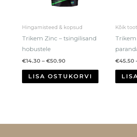
saab
teha
tootelehel.
Hingamisteed & kopsud
Kõik too
Trikem Zinc – tsingilisand
Trikem
hobustele
paranda
€
14.30
–
€
50.90
€
45.50
LISA OSTUKORVI
LIS