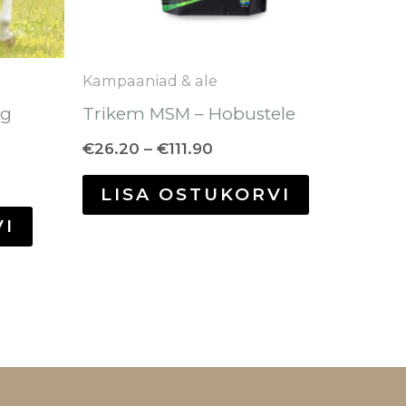
saab
saab
teha
teha
tootelehel.
tootelehel.
Kampaaniad & ale
0g
Trikem MSM – Hobustele
€
26.20
–
€
111.90
LISA OSTUKORVI
VI