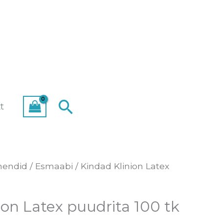
Search
t
hendid
/
Esmaabi
/ Kindad Klinion Latex
ion Latex puudrita 100 tk