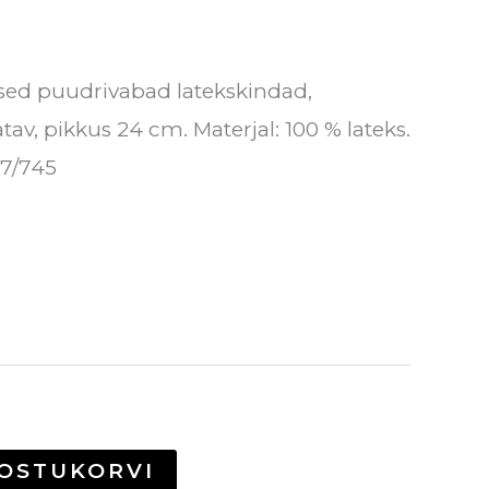
ilsed puudrivabad latekskindad,
av, pikkus 24 cm. Materjal: 100 % lateks.
17/745
 OSTUKORVI