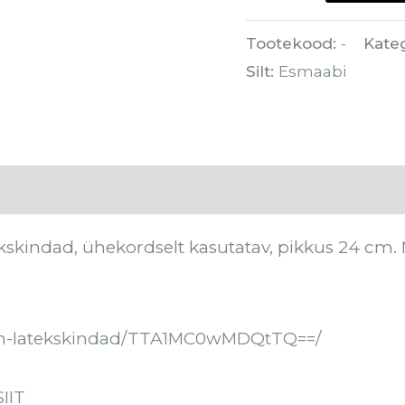
Tootekood:
-
Kate
Silt:
Esmaabi
oostis
Tarneaeg
Arvustused (0)
skindad, ühekordselt kasutatav, pikkus 24 cm. Ma
nion-latekskindad/TTA1MC0wMDQtTQ==/
SIIT