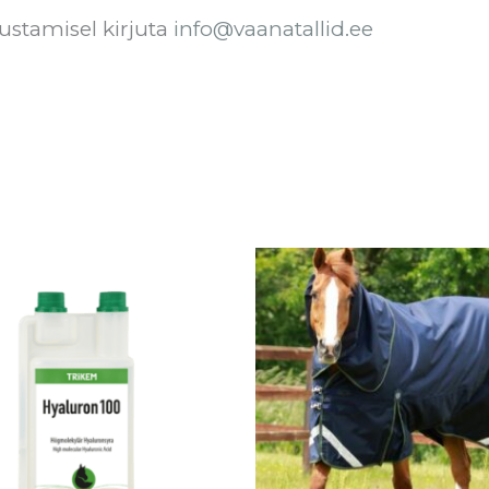
ustamisel kirjuta
info@vaanatallid.ee
Hinnavahemik:
Sellel
€45.50
tootel
kuni
€111.90
on
mitu
varianti.
Valikuid