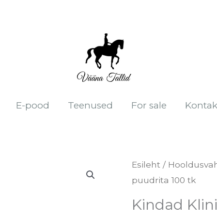
E-pood
Teenused
For sale
Kontak
Kindad
Esileht
/
Hooldusva
puudrita 100 tk
Klinion
Latex
Kindad Klin
puudrita