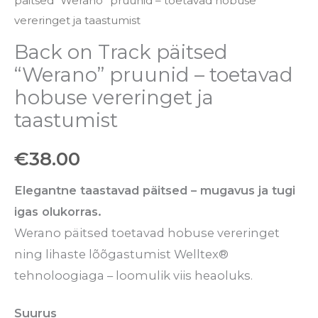
päitsed “Werano” pruunid – toetavad hobuse
vereringet ja taastumist
Back on Track päitsed
“Werano” pruunid – toetavad
hobuse vereringet ja
taastumist
€
38.00
Elegantne taastavad päitsed – mugavus ja tugi
igas olukorras.
Werano päitsed toetavad hobuse vereringet
ning lihaste lõõgastumist Welltex®
tehnoloogiaga – loomulik viis heaoluks.
Suurus