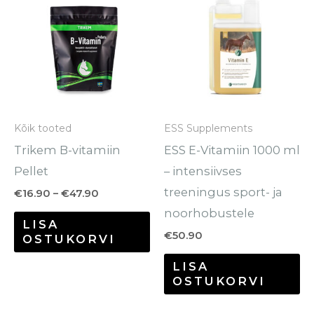
tootel
kuni
€47.90
on
mitu
varianti.
Valikuid
saab
Kõik tooted
ESS Supplements
teha
Trikem B-vitamiin
ESS E-Vitamiin 1000 ml
tootelehel.
Pellet
– intensiivses
treeningus sport- ja
€
16.90
–
€
47.90
noorhobustele
LISA
€
50.90
OSTUKORVI
LISA
OSTUKORVI