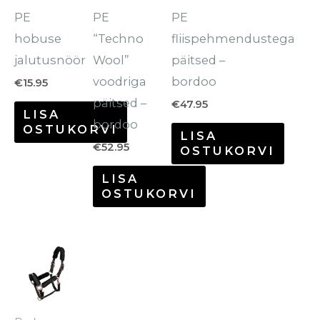
varianti.
varianti.
PE
PE
PE
Valikuid
Valikuid
hobuse
“Techno
fliispehmendustega
saab
saab
jalutusnöör
Wool”
päitsed –
teha
teha
voodriga
bordoo
€
15.95
tootelehel.
tootelehel.
päitsed –
€
47.95
LISA
bordoo
OSTUKORVI
LISA
€
52.95
OSTUKORVI
LISA
OSTUKORVI
Sellel
tootel
on
mitu