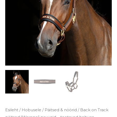
pruunid
-
toetavad
hobuse
vereringet
ja
taastumist
kogus
Esileht
/
Hobusele
/
Päitsed & nöörid
/ Back on Track