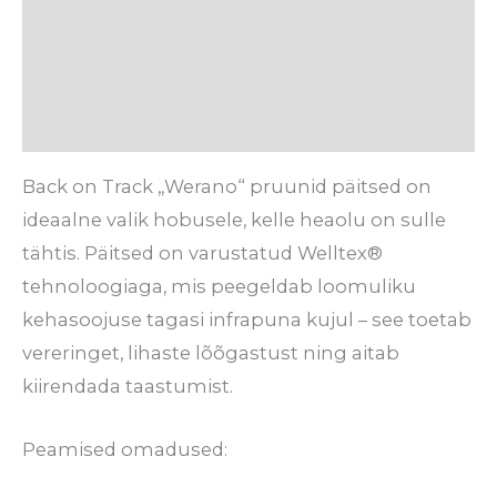
Hooldusjuhised
Tarneaeg
Arvustused (0)
Back on Track „Werano“ pruunid päitsed on
ideaalne valik hobusele, kelle heaolu on sulle
tähtis. Päitsed on varustatud Welltex®
tehnoloogiaga, mis peegeldab loomuliku
kehasoojuse tagasi infrapuna kujul – see toetab
vereringet, lihaste lõõgastust ning aitab
kiirendada taastumist.
Peamised omadused: