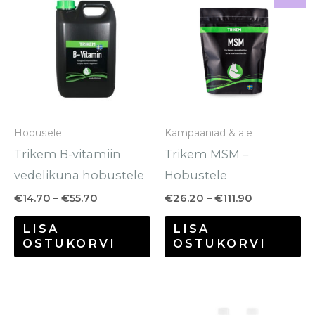
tootel
to
kuni
kuni
€55.70
€111.90
on
o
mitu
mi
varianti.
va
Valikuid
Va
saab
sa
Hobusele
Kampaaniad & ale
teha
te
Trikem B-vitamiin
Trikem MSM –
tootelehel.
to
vedelikuna hobustele
Hobustele
€
14.70
–
€
55.70
€
26.20
–
€
111.90
LISA
LISA
OSTUKORVI
OSTUKORVI
Hinnavahemik:
Sellel
€16.90