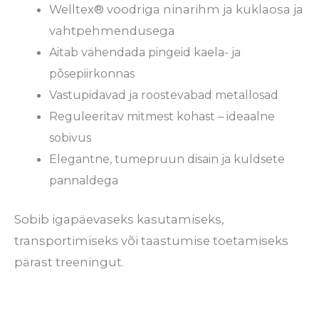
Welltex® voodriga ninarihm ja kuklaosa ja
vahtpehmendusega
Aitab vähendada pingeid kaela- ja
põsepiirkonnas
Vastupidavad ja roostevabad metallosad
Reguleeritav mitmest kohast – ideaalne
sobivus
Elegantne, tumepruun disain ja kuldsete
pannaldega
Sobib igapäevaseks kasutamiseks,
transportimiseks või taastumise toetamiseks
pärast treeningut.