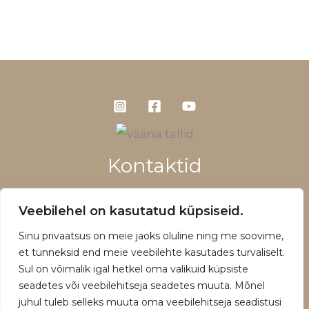
Kontaktid
+372 5660 1028
Veebilehel on kasutatud küpsiseid.
info@vaanatallid.ee
Sinu privaatsus on meie jaoks oluline ning me soovime,
Müügitingimused ja privaatsuspoliitika
et tunneksid end meie veebilehte kasutades turvaliselt.
Sul on võimalik igal hetkel oma valikuid küpsiste
seadetes või veebilehitseja seadetes muuta. Mõnel
juhul tuleb selleks muuta oma veebilehitseja seadistusi