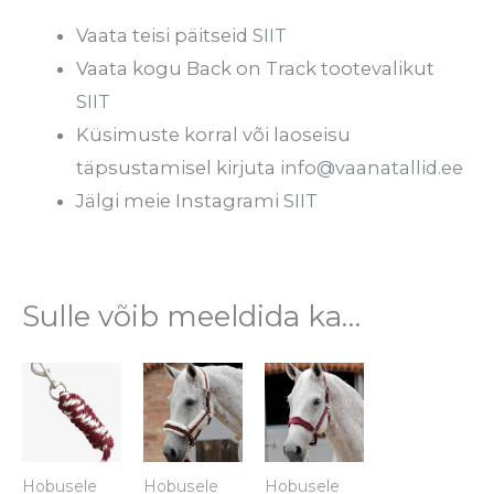
Vaata teisi päitseid
SIIT
Vaata kogu Back on Track tootevalikut
SIIT
Küsimuste korral või laoseisu
täpsustamisel kirjuta
info@vaanatallid.ee
Jälgi meie Instagrami
SIIT
Sulle võib meeldida ka…
Sellel
Sellel
tootel
tootel
on
on
mitu
mitu
Hobusele
Hobusele
Hobusele