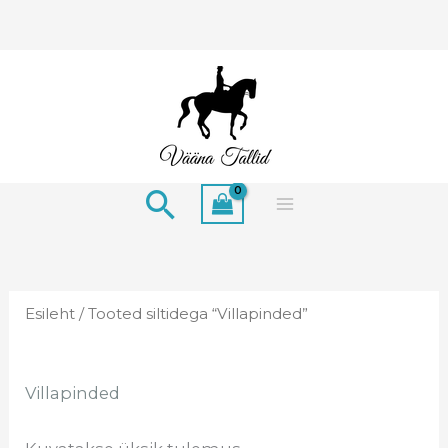
Skip
to
content
Search
Esileht
/ Tooted siltidega “Villapinded”
Villapinded