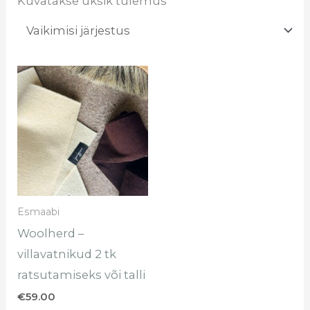
Kuvatakse üksik tulemus
Esmaabi
Woolherd –
villavatnikud 2 tk
ratsutamiseks või talli
€
59.00