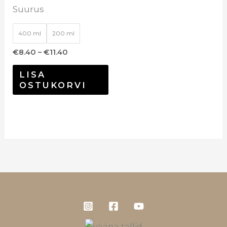
Suurus
400 ml
200 ml
€
8.40
–
€
11.40
LISA
OSTUKORVI