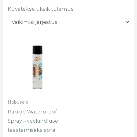
Kuvatakse üksik tulemus
Hinnavahemik:
Sellel
€8.40
tootel
kuni
€11.40
on
mitu
varianti.
Valikuid
saab
Hobusele
teha
Rapide Waterproof
tootelehel.
Spray – veekindluse
taastamiseks sprei