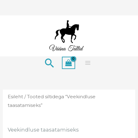
Skip
to
content
Search
Esileht
/ Tooted siltidega “Veekindluse
taasatamiseks”
Veekindluse taasatamiseks