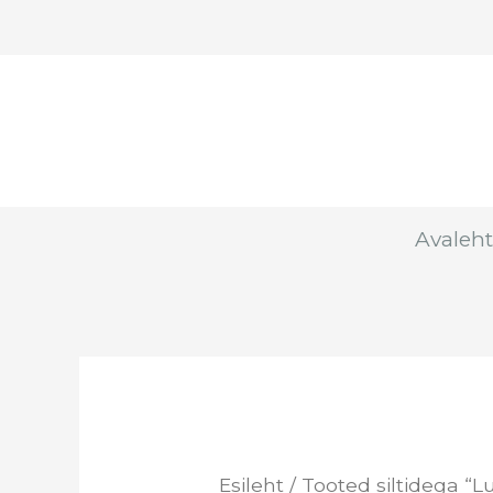
Skip
to
content
Avaleht
Esileht
/ Tooted siltidega “L