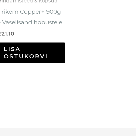
Hingamisteed & kopsud
Trikem Copper+ 900g
– Vaselisand hobustele
€
21.10
LISA
OSTUKORVI