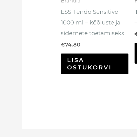
Brändid
ESS Tendo Sensitive
1000 ml – kõõluste ja
sidemete toetamiseks
€
74.80
LISA
OSTUKORVI