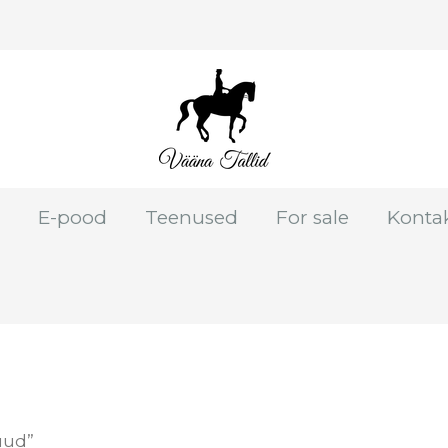
E-pood
Teenused
For sale
Konta
uud”