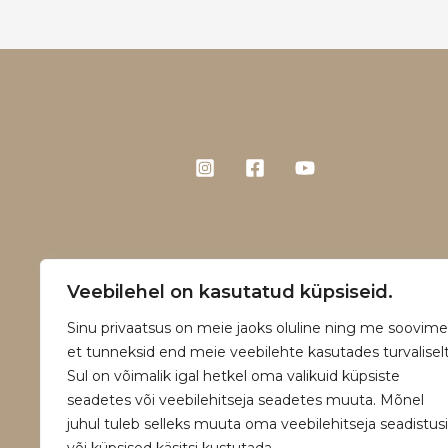
Veebilehel on kasutatud küpsiseid.
Sinu privaatsus on meie jaoks oluline ning me soovime
et tunneksid end meie veebilehte kasutades turvaliselt
Sul on võimalik igal hetkel oma valikuid küpsiste
seadetes või veebilehitseja seadetes muuta. Mõnel
juhul tuleb selleks muuta oma veebilehitseja seadistusi