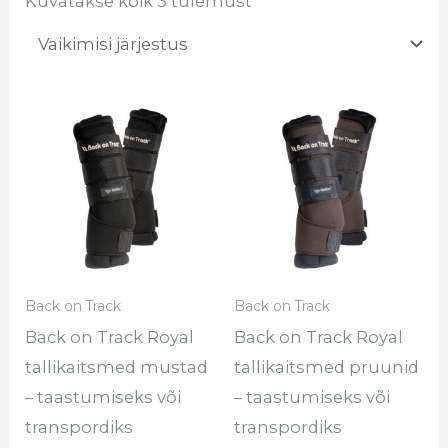
Kuvatakse kõik 3 tulemust
Sellel
Sel
tootel
too
on
on
mitu
mi
varianti.
var
Valikuid
Val
saab
sa
Back on Track
Back on Track
teha
te
Back on Track Royal
Back on Track Royal
tootelehel.
too
tallikaitsmed mustad
tallikaitsmed pruunid
– taastumiseks või
– taastumiseks või
transpordiks
transpordiks