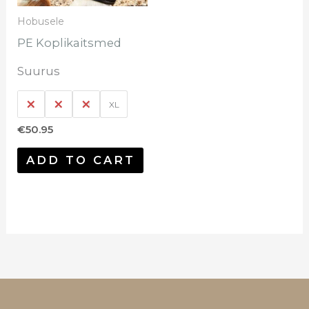
saab
Hobusele
teha
PE Koplikaitsmed
tootelehel.
Suurus
S
L
M
XL
€
50.95
ADD TO CART