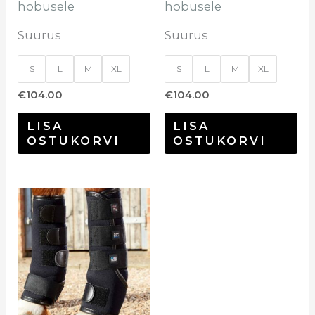
hobusele
hobusele
Suurus
Suurus
S
L
M
XL
S
L
M
XL
€
104.00
€
104.00
LISA
LISA
OSTUKORVI
OSTUKORVI
Sellel
tootel
on
mitu
varianti.
Valikuid