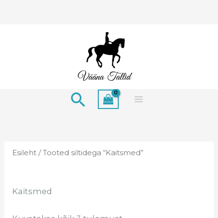
Skip
to
content
Search
Esileht
/ Tooted siltidega “Kaitsmed”
Kaitsmed