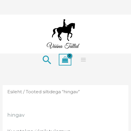
Skip
to
content
Search
Esileht
/ Tooted siltidega “hingav”
hingav