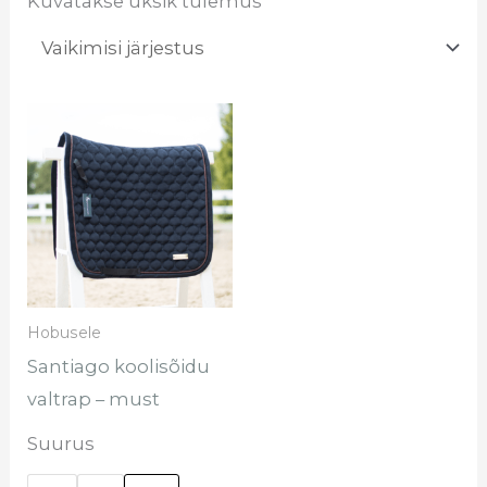
Kuvatakse üksik tulemus
Sellel
tootel
on
mitu
varianti.
Valikuid
saab
Hobusele
teha
Santiago koolisõidu
tootelehel.
valtrap – must
Suurus