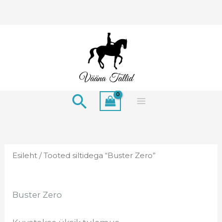
Skip
to
content
Search
Esileht
/ Tooted siltidega “Buster Zero”
Buster Zero