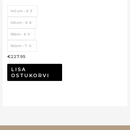
140 cm - 6´3´
145 cm - 6`6´
155cm - 6`9`
160cm - 7´0´
€
227.95
LISA
OSTUKORVI