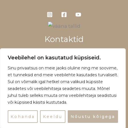
Kontaktid
+372 5660 1028
Veebilehel on kasutatud küpsiseid.
info@vaanatallid.ee
Sinu privaatsus on meie jaoks oluline ning me soovime,
Müügitingimused ja privaatsuspoliitika
et tunneksid end meie veebilehte kasutades turvaliselt.
Sul on võimalik igal hetkel oma valikuid küpsiste
seadetes või veebilehitseja seadetes muuta. Mõnel
juhul tuleb selleks muuta oma veebilehitseja seadistusi
või küpsised käsitsi kustutada.
Copyright © 2026 | Powered by Vääna Tallid
Kohanda
Keeldu
Nõustu kõigega