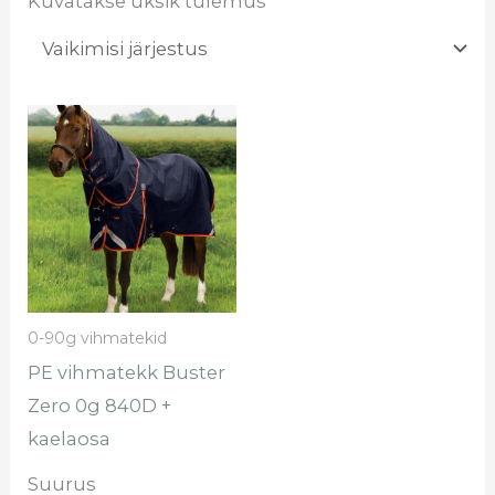
Kuvatakse üksik tulemus
Sellel
tootel
on
mitu
varianti.
Valikuid
saab
0-90g vihmatekid
teha
PE vihmatekk Buster
tootelehel.
Zero 0g 840D +
kaelaosa
Suurus