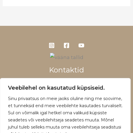
Kontaktid
+372 5660 1028
Veebilehel on kasutatud küpsiseid.
info@vaanatallid.ee
Sinu privaatsus on meie jaoks oluline ning me soovime,
Müügitingimused ja privaatsuspoliitika
et tunneksid end meie veebilehte kasutades turvaliselt.
Sul on võimalik igal hetkel oma valikuid küpsiste
seadetes või veebilehitseja seadetes muuta. Mõnel
juhul tuleb selleks muuta oma veebilehitseja seadistusi