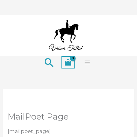
Skip
to
content
Search
MailPoet Page
[mailpoet_page]