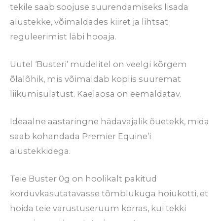
tekile saab soojuse suurendamiseks lisada
alustekke, võimaldades kiiret ja lihtsat
reguleerimist läbi hooaja.
Uutel ‘Busteri’ mudelitel on veelgi kõrgem
õlalõhik, mis võimaldab koplis suuremat
liikumisulatust. Kaelaosa on eemaldatav.
Ideaalne aastaringne hädavajalik õuetekk, mida
saab kohandada Premier Equine’i
alustekkidega.
Teie Buster 0g on hoolikalt pakitud
korduvkasutatavasse tõmblukuga hoiukotti, et
hoida teie varustuseruum korras, kui tekki