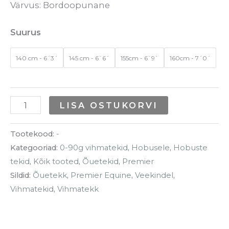
Värvus: Bordoopunane
Suurus
140 cm - 6´3´
145 cm - 6`6´
155cm - 6`9`
160cm - 7´0´
LISA OSTUKORVI
Tootekood:
-
Kategooriad:
0-90g vihmatekid
,
Hobusele
,
Hobuste
tekid
,
Kõik tooted
,
Õuetekid
,
Premier
Sildid:
Õuetekk
,
Premier Equine
,
Veekindel
,
Vihmatekid
,
Vihmatekk