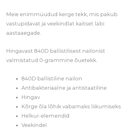
Meie enimmüüdud kerge tekk, mis pakub
vastupidavat ja veekindlat kaitset läbi
aastaaegade.
Hingavast 840D ballistilisest nailonist
valmistatud 0-grammine õuetekk.
840D ballistiline nailon
Antibakteriaalne ja antistaatiline
Hingav
Kõrge õla lõhik vabamaks liikumiseks
Helkur-elemendid
Veekindel