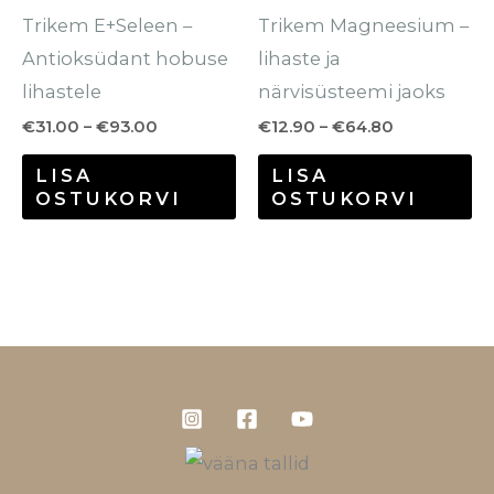
Trikem E+Seleen –
Trikem Magneesium –
tootelehel.
to
Antioksüdant hobuse
lihaste ja
lihastele
närvisüsteemi jaoks
€
31.00
–
€
93.00
€
12.90
–
€
64.80
LISA
LISA
OSTUKORVI
OSTUKORVI