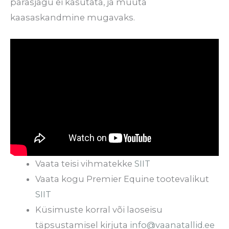
parasjagu ei kasutata, ja muuta
kaasaskandmine mugavaks.
Vaata teisi vihmatekke
SIIT
Vaata kogu Premier Equine tootevalikut
SIIT
Küsimuste korral või laoseisu
täpsustamisel kirjuta
info@vaanatallid.ee