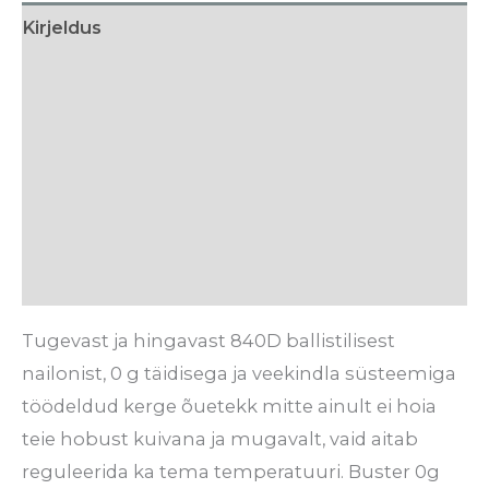
Kirjeldus
Lisainfo
Tehnilised detailid
Hooldusjuhised
Tarneaeg
Arvustused (1)
Tugevast ja hingavast 840D ballistilisest
nailonist, 0 g täidisega ja veekindla süsteemiga
töödeldud kerge õuetekk mitte ainult ei hoia
teie hobust kuivana ja mugavalt, vaid aitab
reguleerida ka tema temperatuuri. Buster 0g