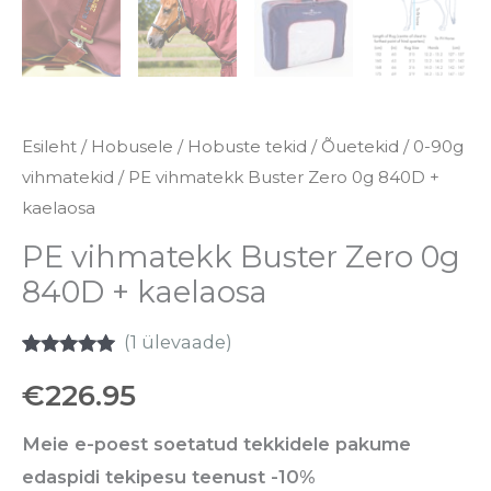
Esileht
/
Hobusele
/
Hobuste tekid
/
Õuetekid
/
0-90g
vihmatekid
/ PE vihmatekk Buster Zero 0g 840D +
kaelaosa
PE vihmatekk Buster Zero 0g
840D + kaelaosa
(
1
ülevaade)
Hinnatud
1
€
226.95
5.00
/5
kliendi
hinnangu
põhjal
Meie e-poest soetatud tekkidele pakume
edaspidi tekipesu teenust -10%