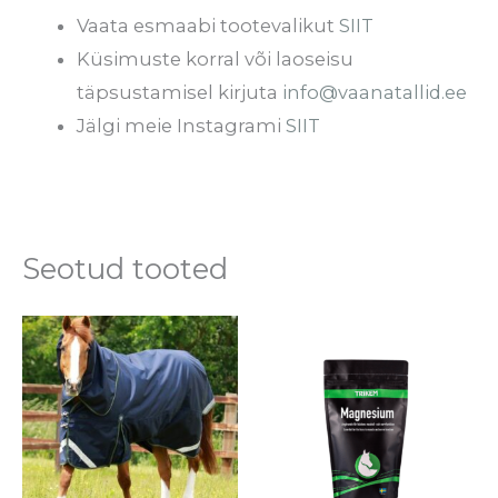
Vaata esmaabi tootevalikut
SIIT
Küsimuste korral või laoseisu
täpsustamisel kirjuta
info@vaanatallid.ee
Jälgi meie Instagrami
SIIT
Seotud tooted
Hinnavahem
Sellel
Se
€12.90
tootel
to
kuni
€64.80
on
o
mitu
mi
varianti.
va