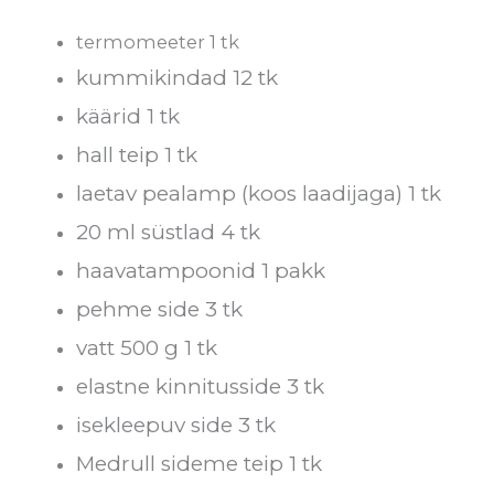
termomeeter 1 tk
kummikindad 12 tk
käärid 1 tk
hall teip 1 tk
laetav pealamp (koos laadijaga) 1 tk
20 ml süstlad 4 tk
haavatampoonid 1 pakk
pehme side 3 tk
vatt 500 g 1 tk
elastne kinnitusside 3 tk
isekleepuv side 3 tk
Medrull sideme teip 1 tk