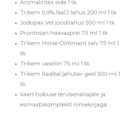
Animalintex side 1 tk
Trikem 0,9% NaCl lahus 200 ml 1 tk
Jodopax Vet joodilahus 500 ml 1 tk
Prontosan haavasprei 75 ml 1 tk
Trikem Horse Ointment salv 75 ml 1
tk
Trikem vaseliin 75 ml 1 tk
Trikem Radital jahutav geel 500 ml 1
tk
kaart hobuse tervisenäitajate ja
esmaabikomplekti nimekirjaga