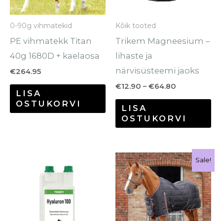
Valikuid
Va
saab
sa
0-90g vihmatekid
Kõik tooted
teha
te
PE vihmatekk Titan
Trikem Magneesium –
tootelehel.
to
40g 1680D + kaelaosa
lihaste ja
närvisüsteemi jaoks
€
264.95
€
12.90
–
€
64.80
LISA
OSTUKORVI
LISA
OSTUKORVI
Hinnavahemik:
Hinnavahe
Sellel
Se
Sale!
€45.50
€89.95
tootel
to
kuni
kuni
€111.90
€108.95
on
o
mitu
mi
varianti.
va