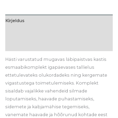
Kirjeldus
Tarneaeg
Arvustused (0)
Hästi varustatud mugavas läbipaistvas kastis
esmaabikomplekt igapäevases tallielus
ettetulevateks olukordadeks ning kergemate
vigastustega toimetulemiseks. Komplekt
sisaldab vajalikke vahendeid silmade
loputamiseks, haavade puhastamiseks,
sidemete ja kabjamähise tegemiseks,
vanemate haavade ja hõõrunud kohtade eest