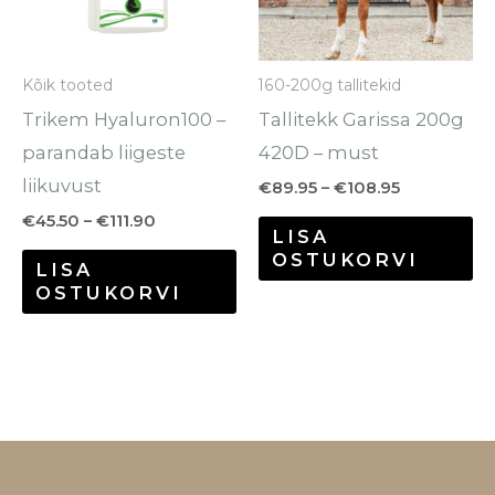
Valikuid
Va
saab
sa
Kõik tooted
160-200g tallitekid
teha
te
Trikem Hyaluron100 –
Tallitekk Garissa 200g
tootelehel.
to
parandab liigeste
420D – must
liikuvust
€
89.95
–
€
108.95
€
45.50
–
€
111.90
LISA
OSTUKORVI
LISA
OSTUKORVI