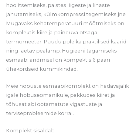
hoolitsemiseks, paistes liigeste ja lihaste
jahutamiseks, külmkompressi tegemiseks jne.
Mugavaks kehatemperatuuri mõõtmiseks on
komplektis kiire ja painduva otsaga
termomeeter. Puudu pole ka praktilised käärid
ning laetav pealamp. Hügieeni tagamiseks
esmaabi andmisel on kompektis 6 paari
ühekordseid kummikindad.
Meie hobuste esmaabikomplekt on hädavajalik
igale hobuseomanikule, pakkudes kiiret ja
tõhusat abi ootamatute vigastuste ja
terviseprobleemide korral.
Komplekt sisaldab: