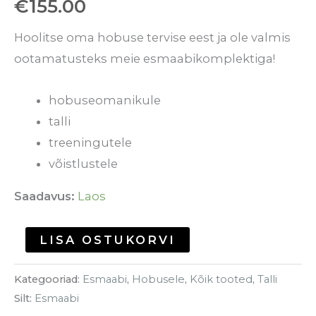
€
155.00
Hoolitse oma hobuse tervise eest ja ole valmis
ootamatusteks meie esmaabikomplektiga!
hobuseomanikule
talli
treeningutele
võistlustele
Saadavus:
Laos
LISA OSTUKORVI
Kategooriad:
Esmaabi
,
Hobusele
,
Kõik tooted
,
Talli
Silt:
Esmaabi