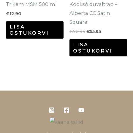
Trikem MSM 500 ml
Koolisõiduvaltrap –
Alberta CC Satin
€
12.90
Square
LISA
€
70.95
€
55.95
OSTUKORVI
LISA
OSTUKORVI