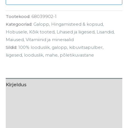
Tootekood:
68039902-1
Kategooriad:
Galopp
,
Hingamisteed & kopsud
,
Hobusele
,
Kõik tooted
,
Lihased ja liigesed
,
Lisandid
,
Maiused
,
Vitamiinid ja mineraalid
Sildid:
100% looduslik
,
galopp
,
kibuvitsapulber
,
liigesed
,
looduslik
,
mahe
,
põletikuvastane
Kirjeldus
Söötmissoovitus
Koostis
Tarneaeg