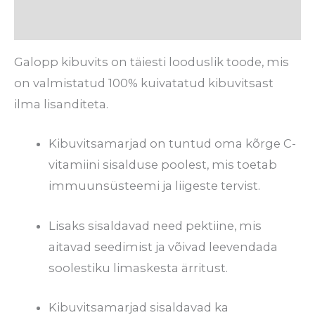
Arvustused (0)
Galopp kibuvits on täiesti looduslik toode, mis
on valmistatud 100% kuivatatud kibuvitsast
ilma lisanditeta.
Kibuvitsamarjad on tuntud oma kõrge C-
vitamiini sisalduse poolest, mis toetab
immuunsüsteemi ja liigeste tervist.
Lisaks sisaldavad need pektiine, mis
aitavad seedimist ja võivad leevendada
soolestiku limaskesta ärritust.
Kibuvitsamarjad sisaldavad ka