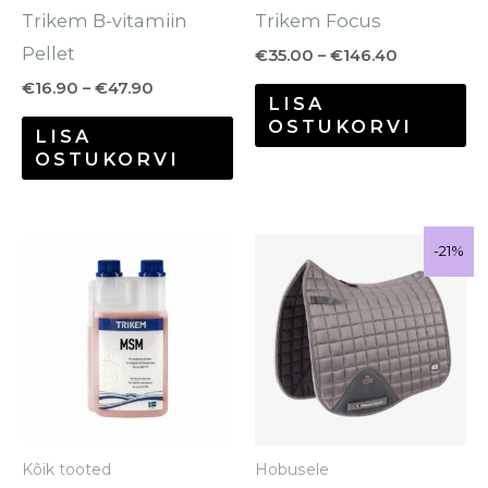
Trikem B-vitamiin
Trikem Focus
tootelehel.
to
Pellet
€
35.00
–
€
146.40
€
16.90
–
€
47.90
LISA
OSTUKORVI
LISA
OSTUKORVI
Algne
Praegune
Sale!
-21%
-21%
hind
hind
oli:
on:
€70.95.
€55.95.
Kõik tooted
Hobusele