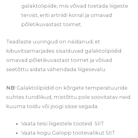
galaktolipiide, mis võivad toetada liigeste
tervist, eriti artriidi korral ja omavad
põletikuvastast toimet.
Teadlaste uuringud on näidanud, et
kibuvitsamarjades sisalduvad galaktolipiidid
omavad põletikuvastast toimet ja võivad
seetõttu aidata vähendada liigesevalu.
NB
! Galaktolipiidid on kõrgete temperatuuride
suhtes tundlikud, mistõttu pole soovitatav neid
kuuma toidu või joogi sisse segada.
Vaata teisi liigestele tooteid
SIIT
Vaata kogu Galopp tootevalikut
SIIT