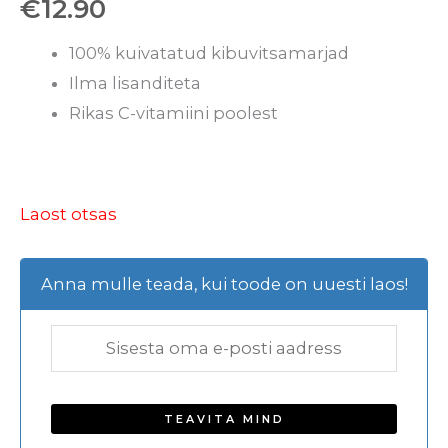
€
12.90
100% kuivatatud kibuvitsamarjad
Ilma lisanditeta
Rikas C-vitamiini poolest
Laost otsas
Anna mulle teada, kui toode on uuesti laos!