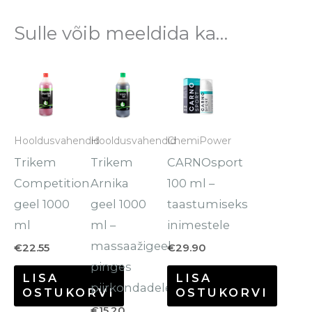
Sulle võib meeldida ka…
Hooldusvahendid
Hooldusvahendid
ChemiPower
Trikem
Trikem
CARNOsport
Competition
Arnika
100 ml –
geel 1000
geel 1000
taastumiseks
ml
ml –
inimestele
massaažigeel
€
22.55
€
29.90
pinges
LISA
LISA
piirkondadele
OSTUKORVI
OSTUKORVI
€
15.20