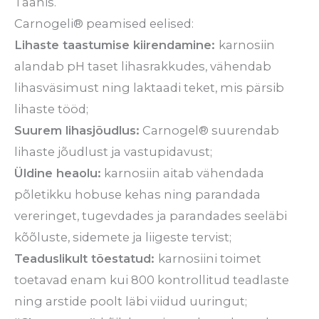
Taanis.
Carnogeli® peamised eelised:
Lihaste taastumise kiirendamine:
karnosiin
alandab pH taset lihasrakkudes, vähendab
lihasväsimust ning laktaadi teket, mis pärsib
lihaste tööd;
Suurem lihasjõudlus:
Carnogel® suurendab
lihaste jõudlust ja vastupidavust;
Üldine heaolu:
karnosiin aitab vähendada
põletikku hobuse kehas ning parandada
vereringet, tugevdades ja parandades seeläbi
kõõluste, sidemete ja liigeste tervist;
Teaduslikult tõestatud:
karnosiini toimet
toetavad enam kui 800 kontrollitud teadlaste
ning arstide poolt läbi viidud uuringut;