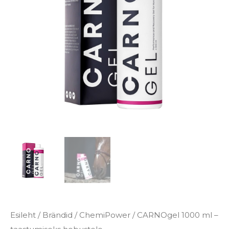
€124.90.
€112.41.
hobustele
kogus
Esileht
/
Brändid
/
ChemiPower
/ CARNOgel 1000 ml –