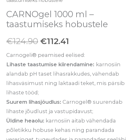
taastumiseks hobustele
CARNOgel 1000 ml –
taastumiseks hobustele
€
124.90
€
112.41
Carnogeli® peamised eelised:
Lihaste taastumise kiirendamine:
karnosiin
alandab pH taset lihasrakkudes, vähendab
lihasväsimust ning laktaadi teket, mis pärsib
lihaste tööd;
Suurem lihasjõudlus:
Carnogel® suurendab
lihaste jõudlust ja vastupidavust;
Üldine heaolu:
karnosiin aitab vähendada
põletikku hobuse kehas ning parandada
vereringet, tugevdades ja parandades seeläbi