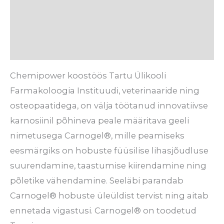
Kasutamine
Tarneaeg
Arvustused (0)
Chemipower koostöös Tartu Ülikooli
Farmakoloogia Instituudi, veterinaaride ning
osteopaatidega, on välja töötanud innovatiivse
karnosiinil põhineva peale määritava geeli
nimetusega Carnogel®, mille peamiseks
eesmärgiks on hobuste füüsilise lihasjõudluse
suurendamine, taastumise kiirendamine ning
põletike vähendamine. Seeläbi parandab
Carnogel® hobuste üleüldist tervist ning aitab
ennetada vigastusi. Carnogel® on toodetud