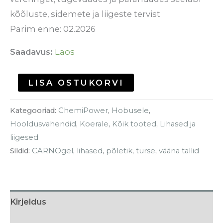
kõõluste, sidemete ja liigeste tervist
Parim enne: 02.2026
Saadavus:
Laos
LISA OSTUKORVI
Kategooriad:
ChemiPower
,
Hobusele
,
Hooldusvahendid
,
Koerale
,
Kõik tooted
,
Lihased ja
liigesed
Sildid:
CARNOgel
,
lihased
,
põletik
,
turse
,
vääna tallid
Kirjeldus