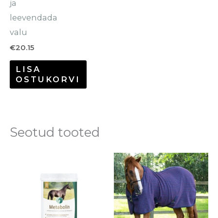
ja
leevendada
valu
€
20.15
LISA
OSTUKORVI
Seotud tooted
Se
to
o
mi
va