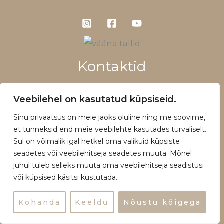
Kontaktid
+372 5660 1028
Veebilehel on kasutatud küpsiseid.
info@vaanatallid.ee
Sinu privaatsus on meie jaoks oluline ning me soovime,
Müügitingimused ja privaatsuspoliitika
et tunneksid end meie veebilehte kasutades turvaliselt.
Sul on võimalik igal hetkel oma valikuid küpsiste
seadetes või veebilehitseja seadetes muuta. Mõnel
juhul tuleb selleks muuta oma veebilehitseja seadistusi
või küpsised käsitsi kustutada.
Copyright © 2026 | Powered by Vääna Tallid
Kohanda
Keeldu
Nõustu kõigega