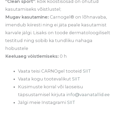
“Clean sport”
: kõik koostisosad on ohutud
kasutamiseks võistlustel;
Mugav kasutamine:
Carnogel® on lõhnavaba,
imendub kiiresti ning ei jäta peale kasutamist
karvale jälgi. Lisaks on toode dermatoloogiliselt
testitud ning sobib ka tundliku nahaga
hobustele
Keeluaeg võistlemiseks:
0 h
Vaata teisi CARNOgel tooteid
SIIT
Vaata kogu tootevalikut
SIIT
Küsimuste korral või laoseisu
täpsustamisel kirjuta
info@vaanatallid.ee
Jälgi meie Instagrami
SIIT