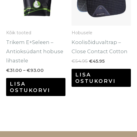
varianti.
Valikuid
saab
Kõik tooted
Hobusele
teha
Trikem E+Seleen –
Koolisõiduvaltrap –
tootelehel.
Antioksüdant hobuse
Close Contact Cotton
lihastele
€
54.95
€
45.95
€
31.00
–
€
93.00
LISA
OSTUKORVI
LISA
OSTUKORVI