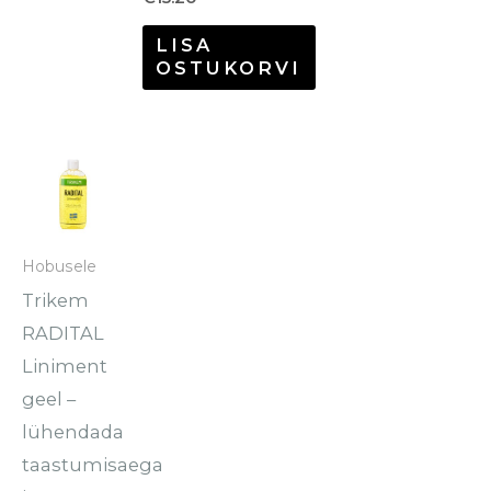
LISA
OSTUKORVI
Sellel
tootel
on
mitu
Hobusele
varianti.
Trikem
Valikuid
RADITAL
saab
Liniment
teha
geel –
tootelehel.
lühendada
taastumisaega