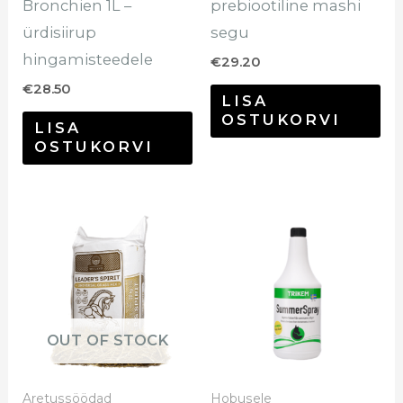
Bronchien 1L –
prebiootiline mashi
ürdisiirup
segu
hingamisteedele
€
29.20
€
28.50
LISA
OSTUKORVI
LISA
OSTUKORVI
OUT OF STOCK
Aretussöödad
Hobusele