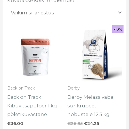
Kuvatakse kõik 10 tulemust
Sale!
-10%
-10%
Algne
Praegune
hind
hind
oli:
on:
€26.95.
€24.25.
Back on Track
Derby
Back on Track
Derby Melassivaba
Kibuvitsapulber 1 kg –
suhkrupeet
põletikuvastane
hobustele 12,5 kg
€
36.00
€
26.95
€
24.25