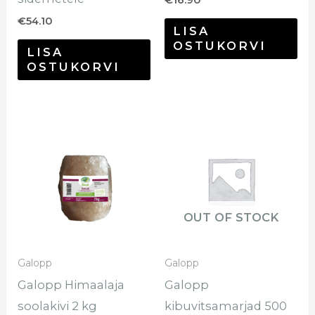
€
16.90
€
54.10
LISA
OSTUKORVI
LISA
OSTUKORVI
OUT OF STOCK
Galopp
Galopp
Galopp Himaalaja
Galopp
soolakivi 2 kg
kibuvitsamarjad 500