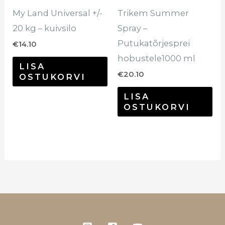
My Land Universal +/-
Trikem Summer
20 kg – kuivsilo
Spray –
Putukatõrjesprei
€
14.10
hobustele1000 ml
LISA
€
20.10
OSTUKORVI
LISA
OSTUKORVI