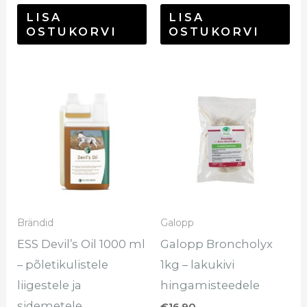
LISA
LISA
OSTUKORVI
OSTUKORVI
Brändid
Galopp
ESS Devil’s Oil 1000 ml
Galopp Broncholyx
– põletikulistele
1kg – lakukivi
liigestele ja
hingamisteedele
sidemetele