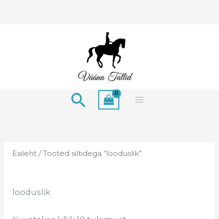
Skip
to
content
Search
Esileht
/ Tooted siltidega “looduslik”
looduslik